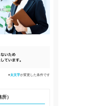
※
太文字
が変更した条件です
務所）