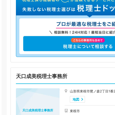
天口成美税理士事務所
山形県東根市鷺ノ森2丁目1番2
地図
天口成美税理士事務所
東根市