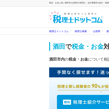
税金・お金に強い酒田市(山形県)の税理士・会計事務所の紹介・検索一
税理士ドットコム
税理士検索
山形県
酒
酒田
で
税金・お金
酒田市内
の
税金・お金
について相