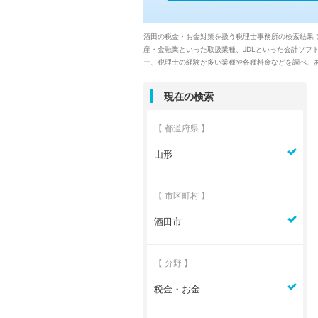
酒田の税金・お金対策を扱う税理士事務所の検索結果
産・金融業といった取扱業種、JDLといった会計ソ
ー、税理士の経験が多い業種や各種料金などを調べ、
現在の検索
【 都道府県 】
山形
【 市区町村 】
酒田市
【 分野 】
税金・お金