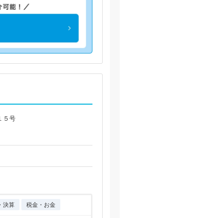
１５号
・決算
税金・お金