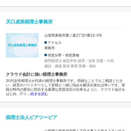
天口成美税理士事務所
山形県東根市鷺ノ森2丁目1番23-5号
アクセス
天口成美税理士事務所
東根市
得意分野・得意業種
顧問税理士
確定申告
経理・決算
流通・小売
建設・建築
製造
教育
医療・福祉
クラウド会計に強い税理士事務所
30代女性税理士が代表の税理士事務所です。些細なことでもご相談くださ
い。経営のパートナーとして皆様と一緒に悩みを解決出来れば幸いです。皆
様が時代の変化に対応する最適な意思決定が出来るように、クラウド会計を
はじめ、ITツ…
続きを読む
税理士法人ピアツーピア
山形県山形市成沢西１丁目８番２５号Ｐ２Ｐハウス