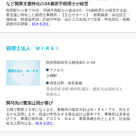
など開業支援特化の34歳若手税理士が経営
秋田駅から車で10分、羽後牛島駅から徒歩4分。34歳税理士が経営する起
業支援に特化した税理士事務所。【主なサポート】・創業融資・会社設立・
補助金、助成金申請・許認可申請・会計入力丸投げで決算・申告対応・税務
調査対応開業…
続きを読む
税理士法人 ＭＩＲＡＩ
秋田県秋田市土崎港南2-3-64
アクセス
税理士法人 ＭＩＲＡ
Ｉ
土崎駅
得意分野・得意業種
資金調達
節税
相続税
建設・建築
社会福祉法人
医療法人
関与先の繁栄は我が喜び
土崎で開業２６年になります。事務所の基本方針はＭＩＲＡＩです。何をす
るかを説明します。税金の申告をする過去会計は基本です。事務所は未来会
計です、事業計画作成、ＰＤＣＡ Ｍ＆Ａ 事業承継を柱とします。社会福
祉法人関与は全…
続きを読む