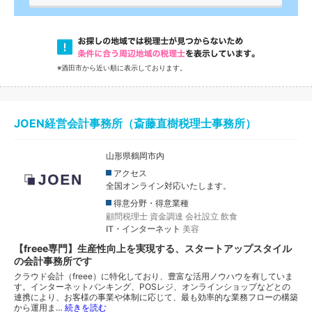
※酒田市から近い順に表示しております。
JOEN経営会計事務所（斎藤直樹税理士事務所）
山形県鶴岡市内
アクセス
全国オンライン対応いたします。
得意分野・得意業種
顧問税理士
資金調達
会社設立
飲食
IT・インターネット
美容
【freee専門】生産性向上を実現する、スタートアップスタイル
の会計事務所です
クラウド会計（freee）に特化しており、豊富な活用ノウハウを有していま
す。インターネットバンキング、POSレジ、オンラインショップなどとの
連携により、お客様の事業や体制に応じて、最も効率的な業務フローの構築
から運用ま…
続きを読む