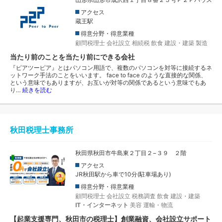
アクセス
蔵王駅
得意分野・得意業種
顧問税理士
会社設立
相続税
飲食
建設・建築
製造
当たり前のことを当たり前にできる会社
『ピアツーピア』とはパソコン用語で、複数のパソコンを対等に接続するネ
ットワーク手法のことをいいます。 face to face のような直接的な関係、
という意味でもありますが、お互いが対等の関係であるという意味でもあ
り…
続きを読む
秋田税理士事務所
秋田県秋田市牛島東２丁目２−３９ ２階
アクセス
JR秋田駅から車で10分(駐車場あり)
得意分野・得意業種
顧問税理士
会社設立
税務調査
飲食
建設・建築
IT・インターネット
美容
運輸・物流
【起業支援専門、秋田市の税理士】創業融資、会社設立サポート