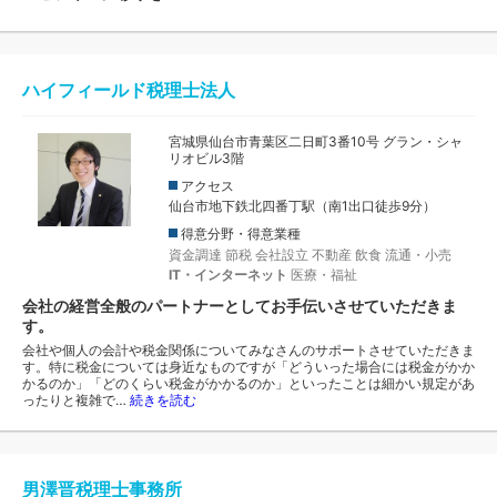
ハイフィールド税理士法人
宮城県仙台市青葉区二日町3番10号 グラン・シャ
リオビル3階
アクセス
仙台市地下鉄北四番丁駅（南1出口徒歩9分）
得意分野・得意業種
資金調達
節税
会社設立
不動産
飲食
流通・小売
IT・インターネット
医療・福祉
会社の経営全般のパートナーとしてお手伝いさせていただきま
す。
会社や個人の会計や税金関係についてみなさんのサポートさせていただきま
す。特に税金については身近なものですが「どういった場合には税金がかか
かるのか」「どのくらい税金がかかるのか」といったことは細かい規定があ
ったりと複雑で…
続きを読む
男澤晋税理士事務所