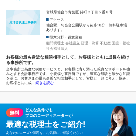
宮城県仙台市青葉区 錦町２丁目５番８号
アクセス
男澤晋税理士事務所
仙台駅、勾当台公園駅から徒歩10分 無料駐車場
あります。
得意分野・得意業種
顧問税理士
会社設立
経理・決算
不動産
医療・福祉
社会福祉法人
お客様の最も身近な相談相手として、お客様とともに成長を続け
る事務所です。
当事務所は高度な税務サービスと、お客様に寄り添った親身なサポートを強
みとする会計事務所です。小規模な事務所ですが、豊富な経験と確かな知識
を基に、お客さまの最も身近な相談相手として、皆様と一緒に考え、悩み、
お客様と共に成…
続きを読む
どんな条件でも
無料
プロのコーディネーターが
最適な税理士をご紹介!
あなたのニーズや課題を、お気軽にご相談ください