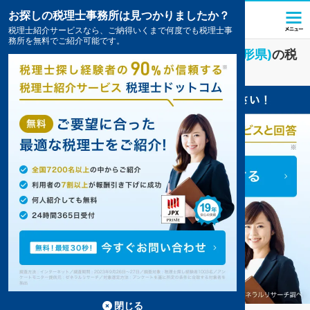
お探しの税理士事務所は見つかりましたか？
税理士紹介サービスなら、ご納得いくまで何度でも税理士事
務所を無料でご紹介可能です。
IT・インターネット
業界に強い
酒田市(山形県)
の税
理士・会計事務所の一覧
閉じる