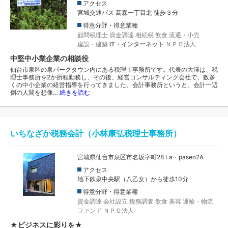
アクセス
宮城交通バス 高森一丁目北 徒歩３分
得意分野・得意業種
顧問税理士
資金調達
相続税
飲食
流通・小売
建設・建築
IT・インターネット
ＮＰＯ法人
中堅中小業企業の相談役
仙台市泉区の泉パークタウン内にある税理士事務所です。代表の大澤は、税
理士事務所を2か所程勤務し、その後、経営コンサルティング会社で、数多
くの中小企業の経営指導を行ってきました。会計事務所というと、会計一辺
倒の人間を想像…
続きを読む
いちなざか税務会計（小林康弘税理士事務所）
宮城県仙台市泉区市名坂字町28 La・paseo2A
アクセス
地下鉄泉中央駅（八乙女）から徒歩10分
得意分野・得意業種
資金調達
会社設立
税務調査
飲食
美容
運輸・物流
ファンド
ＮＰＯ法人
★ビジネスに彩りを★