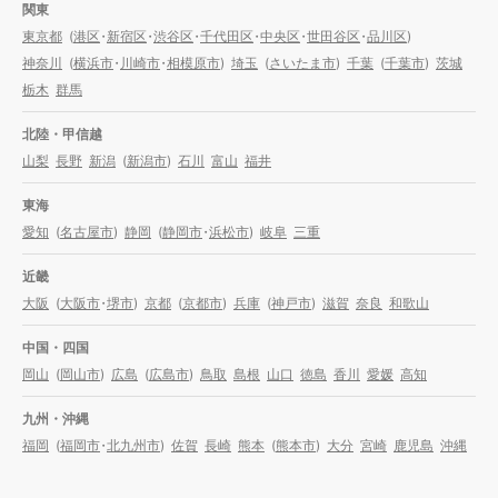
関東
東京都
(
港区
・
新宿区
・
渋谷区
・
千代田区
・
中央区
・
世田谷区
・
品川区
)
神奈川
(
横浜市
・
川崎市
・
相模原市
)
埼玉
(
さいたま市
)
千葉
(
千葉市
)
茨城
栃木
群馬
北陸・甲信越
山梨
長野
新潟
(
新潟市
)
石川
富山
福井
東海
愛知
(
名古屋市
)
静岡
(
静岡市
・
浜松市
)
岐阜
三重
近畿
大阪
(
大阪市
・
堺市
)
京都
(
京都市
)
兵庫
(
神戸市
)
滋賀
奈良
和歌山
中国・四国
岡山
(
岡山市
)
広島
(
広島市
)
鳥取
島根
山口
徳島
香川
愛媛
高知
九州・沖縄
福岡
(
福岡市
・
北九州市
)
佐賀
長崎
熊本
(
熊本市
)
大分
宮崎
鹿児島
沖縄