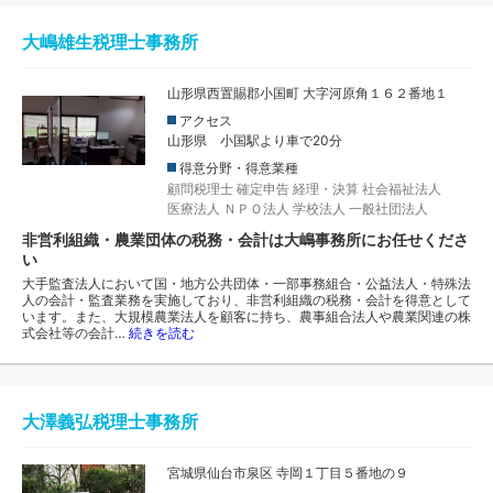
大嶋雄生税理士事務所
山形県西置賜郡小国町 大字河原角１６２番地１
アクセス
山形県 小国駅より車で20分
得意分野・得意業種
顧問税理士
確定申告
経理・決算
社会福祉法人
医療法人
ＮＰＯ法人
学校法人
一般社団法人
非営利組織・農業団体の税務・会計は大嶋事務所にお任せくださ
い
大手監査法人において国・地方公共団体・一部事務組合・公益法人・特殊法
人の会計・監査業務を実施しており、非営利組織の税務・会計を得意として
います。また、大規模農業法人を顧客に持ち、農事組合法人や農業関連の株
式会社等の会計…
続きを読む
大澤義弘税理士事務所
宮城県仙台市泉区 寺岡１丁目５番地の９