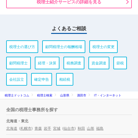
税理士紹介サービスの詳細を見る
よくあるご相談
税理士の選び方
顧問税理士の報酬相場
税理士の変更
顧問税理士
経理・決算
税務調査
資金調達
節税
会社設立
確定申告
相続税
税理士ドットコム
税理士検索
山形県
酒田市
IT・インターネット
全国の税理士事務所を探す
北海道・東北
北海道
(
札幌市
)
青森
岩手
宮城
(
仙台市
)
秋田
山形
福島