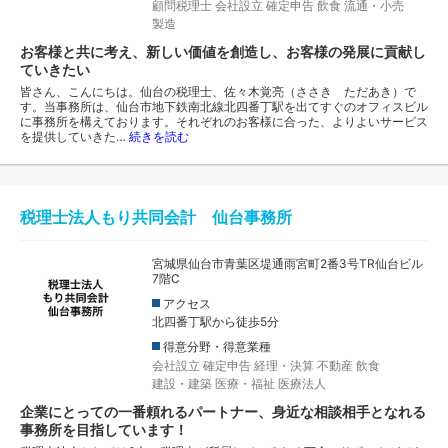
顧問税理士
会社設立
確定申告
飲食
流通・小売
製造
お客様と共に考え、新しい価値を創造し、お客様の発展に貢献し
ていきたい
皆さん、こんにちは。仙台の税理士、佐々木覚亮（ささき ただあき）で
す。当事務所は、仙台市地下鉄南北線北四番丁駅を出てすぐのオフィスビル
に事務所を構えております。それぞれのお客様に合った、よりよいサービス
を提供していきた…
続きを読む
税理士法人もり共同会計 仙台事務所
宮城県仙台市青葉区堤通雨宮町2番3号TR仙台ビル
7階C
アクセス
北四番丁駅から徒歩5分
得意分野・得意業種
会社設立
確定申告
経理・決算
不動産
飲食
建設・建築
医療・福祉
医療法人
企業にとっての一番頼れるパートナー、身近な相談相手となれる
事務所を目指しています！