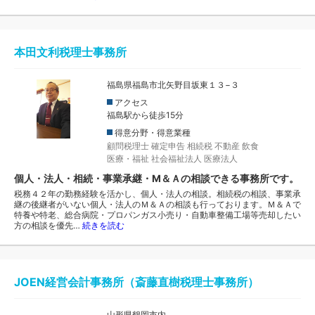
本田文利税理士事務所
福島県福島市北矢野目坂東１３−３
アクセス
福島駅から徒歩15分
得意分野・得意業種
顧問税理士
確定申告
相続税
不動産
飲食
医療・福祉
社会福祉法人
医療法人
個人・法人・相続・事業承継・M＆Ａの相談できる事務所です。
税務４２年の勤務経験を活かし、個人・法人の相談。相続税の相談、事業承
継の後継者がいない個人・法人のＭ＆Ａの相談も行っております。Ｍ＆Ａで
特養や特老、総合病院・プロパンガス小売り・自動車整備工場等売却したい
方の相談を優先…
続きを読む
JOEN経営会計事務所（斎藤直樹税理士事務所）
山形県鶴岡市内