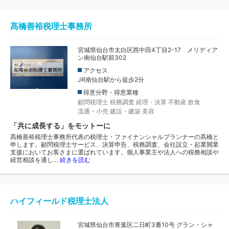
髙橋善裕税理士事務所
宮城県仙台市太白区西中田4丁目2-17 メリディア
ン南仙台駅前302
アクセス
JR南仙台駅から徒歩2分
得意分野・得意業種
顧問税理士
税務調査
経理・決算
不動産
飲食
流通・小売
建設・建築
美容
「共に成長する」をモットーに
髙橋善裕税理士事務所代表の税理士・ファイナンシャルプランナーの髙橋と
申します。顧問税理士サービス、決算申告、税務調査、会社設立・起業開業
支援においてお客さまに選ばれています。個人事業主や法人への税務相談や
経営相談を通し…
続きを読む
ハイフィールド税理士法人
宮城県仙台市青葉区二日町3番10号 グラン・シャ