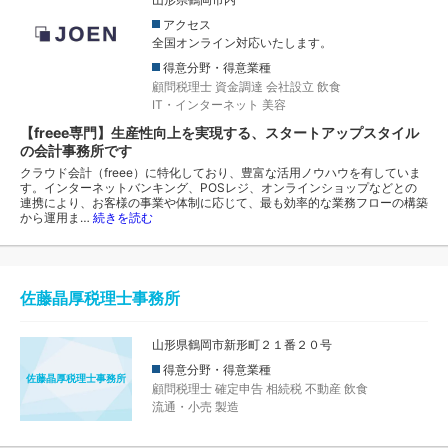
アクセス
全国オンライン対応いたします。
得意分野・得意業種
顧問税理士
資金調達
会社設立
飲食
IT・インターネット
美容
【freee専門】生産性向上を実現する、スタートアップスタイル
の会計事務所です
クラウド会計（freee）に特化しており、豊富な活用ノウハウを有していま
す。インターネットバンキング、POSレジ、オンラインショップなどとの
連携により、お客様の事業や体制に応じて、最も効率的な業務フローの構築
から運用ま…
続きを読む
佐藤晶厚税理士事務所
山形県鶴岡市新形町２１番２０号
得意分野・得意業種
佐藤晶厚税理士事務所
顧問税理士
確定申告
相続税
不動産
飲食
流通・小売
製造