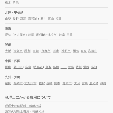
栃木
群馬
北陸・甲信越
山梨
長野
新潟
(
新潟市
)
石川
富山
福井
東海
愛知
(
名古屋市
)
静岡
(
静岡市
・
浜松市
)
岐阜
三重
近畿
大阪
(
大阪市
・
堺市
)
京都
(
京都市
)
兵庫
(
神戸市
)
滋賀
奈良
和歌山
中国・四国
岡山
(
岡山市
)
広島
(
広島市
)
鳥取
島根
山口
徳島
香川
愛媛
高知
九州・沖縄
福岡
(
福岡市
・
北九州市
)
佐賀
長崎
熊本
(
熊本市
)
大分
宮崎
鹿児島
沖縄
税理士にかかる費用について
税理士の顧問料・報酬相場
決算の税理士費用・報酬相場