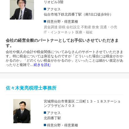
リオビル3階
アクセス
仙台市地下鉄北四番丁駅（南1出口徒歩9分）
得意分野・得意業種
資金調達
節税
会社設立
不動産
飲食
流通・小売
IT・インターネット
医療・福祉
会社の経営全般のパートナーとしてお手伝いさせていただきま
す。
会社や個人の会計や税金関係についてみなさんのサポートさせていただきま
す。特に税金については身近なものですが「どういった場合には税金がかか
かるのか」「どのくらい税金がかかるのか」といったことは細かい規定があ
ったりと複雑で…
続きを読む
佐々木覚亮税理士事務所
宮城県仙台市青葉区 二日町１３－１８ステーショ
ンプラザビル７０３
アクセス
北四番丁駅
得意分野・得意業種