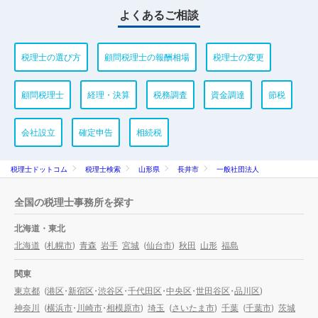
よくあるご相談
税理士の選び方
顧問税理士の報酬相場
税理士の変更
顧問税理士
経理・決算
税務調査
資金調達
節税
会社設立
確定申告
相続税
税理士ドットコム
税理士検索
山形県
長井市
一般社団法人
全国の税理士事務所を探す
北海道・東北
北海道
(
札幌市
)
青森
岩手
宮城
(
仙台市
)
秋田
山形
福島
関東
東京都
(
港区
・
新宿区
・
渋谷区
・
千代田区
・
中央区
・
世田谷区
・
品川区
)
神奈川
(
横浜市
・
川崎市
・
相模原市
)
埼玉
(
さいたま市
)
千葉
(
千葉市
)
茨城