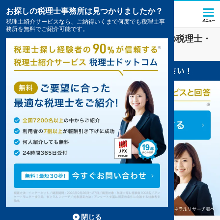
お探しの税理士事務所は見つかりましたか？
税理士紹介サービスなら、ご納得いくまで何度でも税理士事
務所を無料でご紹介可能です。
一般社団法人
業界に強い
長井市(山形県)
の税理士・
会計事務所の一覧
閉じる