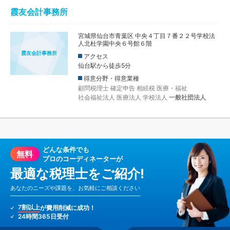
霞友会計事務所
宮城県仙台市青葉区 中央４丁目７番２２号学校法
人北杜学園中央６号館６階
霞友会計事務所
アクセス
仙台駅から徒歩5分
得意分野・得意業種
顧問税理士
確定申告
相続税
医療・福祉
社会福祉法人
医療法人
学校法人
一般社団法人
どんな条件でも
無料
プロのコーディネーターが
最適な税理士をご紹介!
あなたのニーズや課題を、お気軽にご相談ください
7割以上
が費用削減に成功！
24時間365日受付