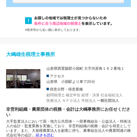
※長井市から近い順に表示しております。
大嶋雄生税理士事務所
山形県西置賜郡小国町 大字河原角１６２番地１
アクセス
山形県 小国駅より車で20分
得意分野・得意業種
顧問税理士
確定申告
経理・決算
社会福祉法人
医療法人
ＮＰＯ法人
学校法人
一般社団法人
非営利組織・農業団体の税務・会計は大嶋事務所にお任せくださ
い
大手監査法人において国・地方公共団体・一部事務組合・公益法人・特殊法
人の会計・監査業務を実施しており、非営利組織の税務・会計を得意として
います。また、大規模農業法人を顧客に持ち、農事組合法人や農業関連の株
式会社等の会計…
続きを読む