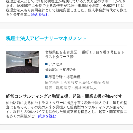
税理士法人としては3名の税理士が所属しているため万全のサポートができ
ます。昭和58年に会長である森倍男が税理士事務所を創業し令和2年1月に
税理士法人もり共同会計として組織変更しました。個人事務所時代から数え
ると長年事業…
続きを読む
税理士法人アビーナリーマネジメント
宮城県仙台市青葉区 一番町１丁目９番１号仙台ト
ラストタワー７階
アクセス
仙台駅から徒歩7分
得意分野・得意業種
顧問税理士
会社設立
相続税
不動産
金融
建設・建築
医療・福祉
医療法人
経営コンサルティングと融資支援、起業・開業支援が強みです
仙台駅前にある仙台トラストタワーに拠点を置く税理士法人です。毎月の監
査はもちろん、その先の未来を見据えた提案型コンサルティングが強みで
す。銀行との強いパイプを活かした融資支援を得意とし、起業・開業支援に
も多くの実績がご…
続きを読む