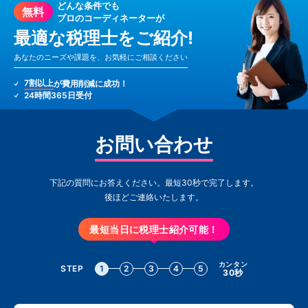
どんな条件でも
無料
プロのコーディネーターが
最適な税理士をご紹介!
あなたのニーズや課題を、お気軽にご相談ください
7割以上
が費用削減に成功！
24時間365日受付
お問い合わせ
下記の質問にお答えください。最短30秒で完了します。
後ほどご連絡いたします。
最短当日に税理士紹介可能！
カンタン
STEP
1
2
3
4
5
30秒