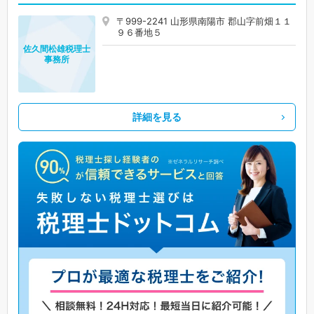
〒999-2241 山形県南陽市 郡山字前畑１１
９６番地５
佐久間松雄税理士
事務所
詳細を見る