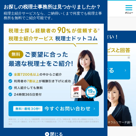
お探しの税理士事務所は見つかりましたか？
税理士紹介サービスなら、ご納得いくまで何度でも税理士事
務所を無料でご紹介可能です。
南陽
の税理士・会計事務所の一覧
5件掲載中
南陽の事務所が5件見つかりました。
...
もっと見る
閉じる