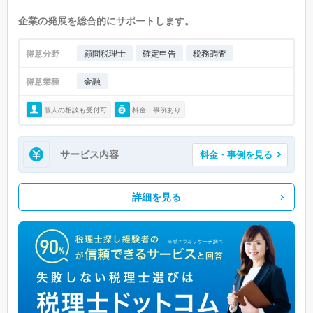
企業の発展を総合的にサポートします。
得意分野
顧問税理士
確定申告
税務調査
得意業種
金融
個人の相談も受付可
料金・事例あり
サービス内容
料金・事例を見る
詳細を見る