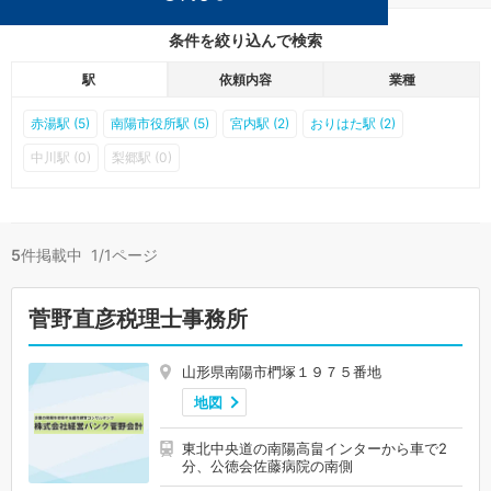
条件を絞り込んで検索
駅
依頼内容
業種
赤湯駅 (5)
南陽市役所駅 (5)
宮内駅 (2)
おりはた駅 (2)
中川駅 (0)
梨郷駅 (0)
5
件掲載中 1/1ページ
菅野直彦税理士事務所
山形県南陽市椚塚１９７５番地
地図
東北中央道の南陽高畠インターから車で2
分、公徳会佐藤病院の南側