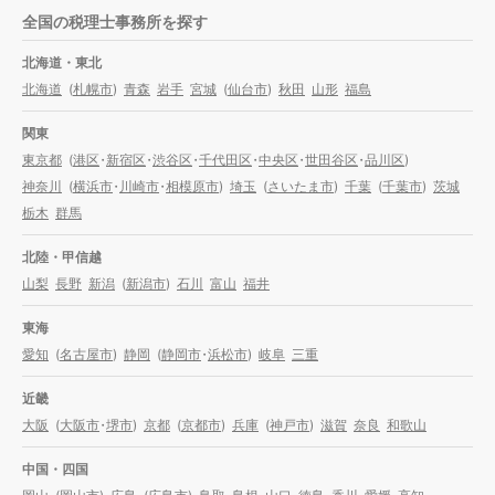
全国の税理士事務所を探す
北海道・東北
北海道
(
札幌市
)
青森
岩手
宮城
(
仙台市
)
秋田
山形
福島
関東
東京都
(
港区
・
新宿区
・
渋谷区
・
千代田区
・
中央区
・
世田谷区
・
品川区
)
神奈川
(
横浜市
・
川崎市
・
相模原市
)
埼玉
(
さいたま市
)
千葉
(
千葉市
)
茨城
栃木
群馬
北陸・甲信越
山梨
長野
新潟
(
新潟市
)
石川
富山
福井
東海
愛知
(
名古屋市
)
静岡
(
静岡市
・
浜松市
)
岐阜
三重
近畿
大阪
(
大阪市
・
堺市
)
京都
(
京都市
)
兵庫
(
神戸市
)
滋賀
奈良
和歌山
中国・四国