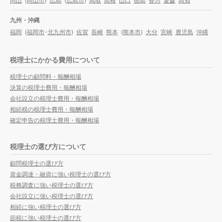
岡山
(
岡山市
)
広島
(
広島市
)
鳥取
島根
山口
徳島
香川
愛媛
高知
九州・沖縄
福岡
(
福岡市
・
北九州市
)
佐賀
長崎
熊本
(
熊本市
)
大分
宮崎
鹿児島
沖縄
税理士にかかる費用について
税理士の顧問料・報酬相場
決算の税理士費用・報酬相場
会社設立の税理士費用・報酬相場
相続税の税理士費用・報酬相場
確定申告の税理士費用・報酬相場
税理士の選び方について
顧問税理士の選び方
資金調達・融資に強い税理士の選び方
税務調査に強い税理士の選び方
会社設立に強い税理士の選び方
相続に強い税理士の選び方
節税に強い税理士の選び方