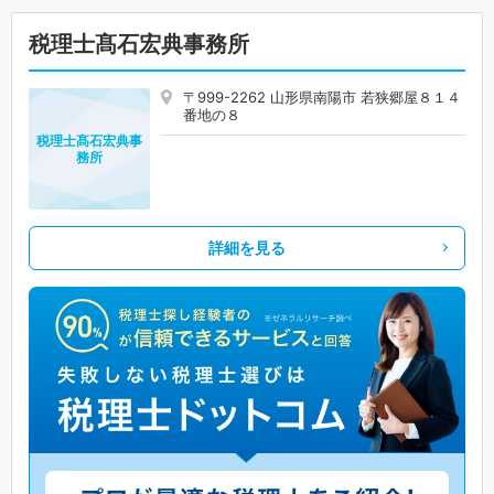
税理士髙石宏典事務所
〒999-2262 山形県南陽市 若狭郷屋８１４
番地の８
税理士髙石宏典事
務所
詳細を見る