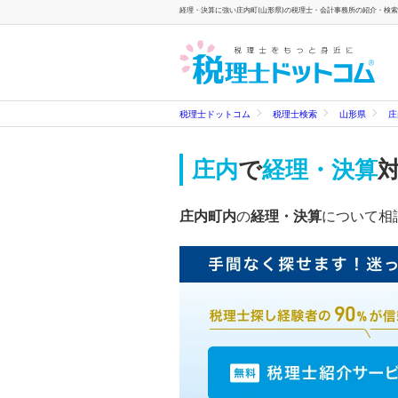
経理・決算に強い庄内町(山形県)の税理士・会計事務所の紹介・検索一
税理士ドットコム
税理士検索
山形県
庄
庄内
で
経理・決算
庄内町内
の
経理・決算
について相