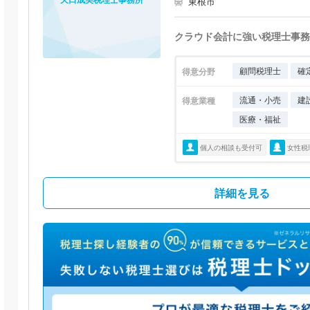
東根市
クラウド会計に強い税理士事務
顧問税理士
確
得意分野
流通・小売
建
得意業種
医療・福祉
個人の相談も受付可
女性税
詳細を見る