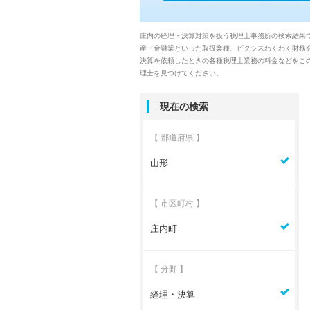
庄内の経理・決算対策を扱う税理士事務所の検索結果
産・金融業といった取扱業種、ピクシスわくわく財務
決算を依頼したときの各種税理士業務の料金などをこ
理士を見つけてください。
現在の検索
【 都道府県 】
山形
【 市区町村 】
庄内町
【 分野 】
経理・決算