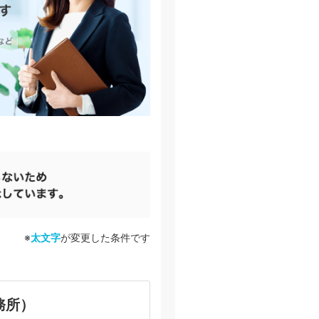
※
太文字
が変更した条件です
務所）