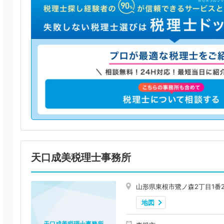
天口成美税理士事務所
山形県東根市鷺ノ森2丁目1番2
地図
天口成美税理士事務所