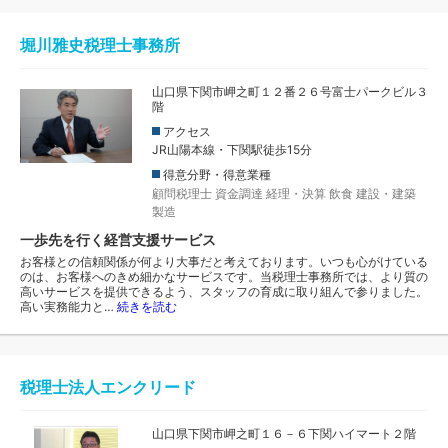
堀川雅史税理士事務所
山口県下関市岬之町１２番２６号富士パークビル３
階
アクセス
JR山陽本線・下関駅徒歩15分
得意分野・得意業種
顧問税理士
資金調達
経理・決算
飲食
建設・建築
製造
一歩先を行く経営支援サービス
お客様との信頼関係が何より大事だと考えております。いつも心がけている
のは、お客様へのきめ細かなサービスです。当税理士事務所では、より質の
高いサービスを提供できるよう、スタッフの育成に取り組んで参りました。
高い実務能力と…
続きを読む
税理士法人エンクリード
山口県下関市岬之町１６－６下関ハイマート２階