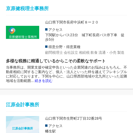
京原健税理士事務所
山口県下関市長府中浜町８ー２０
アクセス
下関駅からバス23分 城下町長府バス停下車 徒
歩5分
得意分野・得意業種
顧問税理士
会社設立
相続税
飲食
流通・小売
製造
多様な税務に精通しているからこその柔軟なサポート
当事務所は、開業支援や確定申告といった企業関連のお悩みはもちろん、不
動産相続に関するご案内など、個人・法人といった枠を越えてフレキシブル
に対応しております。下関を中心に、山口県西部地域や北九州といった近隣
地域を活動範囲…
続きを読む
江原会計事務所
山口県下関市生野町2丁目32番28号
アクセス
江原会計事務所
幡生駅