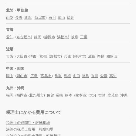
北陸・甲信越
山梨
長野
新潟
(
新潟市
)
石川
富山
福井
東海
愛知
(
名古屋市
)
静岡
(
静岡市
・
浜松市
)
岐阜
三重
近畿
大阪
(
大阪市
・
堺市
)
京都
(
京都市
)
兵庫
(
神戸市
)
滋賀
奈良
和歌山
中国・四国
岡山
(
岡山市
)
広島
(
広島市
)
鳥取
島根
山口
徳島
香川
愛媛
高知
九州・沖縄
福岡
(
福岡市
・
北九州市
)
佐賀
長崎
熊本
(
熊本市
)
大分
宮崎
鹿児島
沖縄
税理士にかかる費用について
税理士の顧問料・報酬相場
決算の税理士費用・報酬相場
会社設立の税理士費用・報酬相場