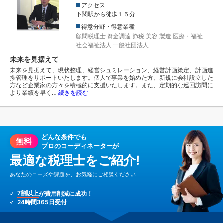
アクセス
下関駅から徒歩１５分
得意分野・得意業種
顧問税理士
資金調達
節税
美容
製造
医療・福祉
社会福祉法人
一般社団法人
未来を見据えて
未来を見据えて、現状整理、経営シュミレーション、経営計画策定、計画進
捗管理をサポートいたします。個人で事業を始めた方、新規に会社設立した
方など企業家の方々を積極的に支援いたします。また、定期的な巡回訪問に
より業績を早く…
続きを読む
どんな条件でも
無料
プロのコーディネーターが
最適な税理士をご紹介!
あなたのニーズや課題を、お気軽にご相談ください
7割以上
が費用削減に成功！
24時間365日受付