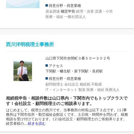
得意分野・得意業種
資金調達
確定申告
経理・決算
流通・小売
医療・福祉
一般社団法人
西川洋明税理士事務所
山口県下関市赤間町３番５０ー３０２号
アクセス
下関駅・幡生駅・新下関駅・長府駅
得意分野・得意業種
顧問税理士
会社設立
相続税
不動産
IT・インターネット
製造
医療・福祉
医療法人
相続税申告・相談件数は山口県内・下関市内でもトップクラスで
す！会社設立・顧問税理士のご相談承ります。
はじめまして。税理士の西川です。当事務所の特長は以下３点です。(１)事
務所は下関市役所・勤労福祉会館近くです。土日祝・時間外を問わず、税務
相談を受け付けております。(２)会社設立・顧問税理士のご依頼承ります。
経営者様の…
続きを読む