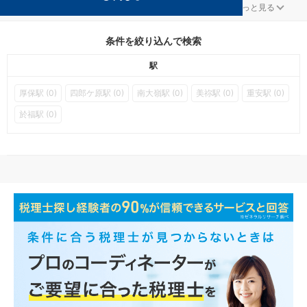
美祢の確定申告対策を扱う税理士事務所の検索結果です。
...
もっと見る
条件を絞り込んで検索
駅
厚保駅 (0)
四郎ケ原駅 (0)
南大嶺駅 (0)
美祢駅 (0)
重安駅 (0)
於福駅 (0)