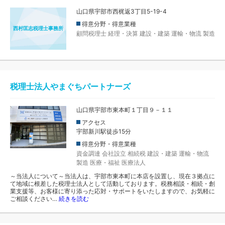
山口県宇部市西梶返3丁目5-19-4
得意分野・得意業種
西村匡志税理士事務所
顧問税理士
経理・決算
建設・建築
運輸・物流
製造
税理士法人やまぐちパートナーズ
山口県宇部市東本町１丁目９－１１
アクセス
宇部新川駅徒歩15分
得意分野・得意業種
資金調達
会社設立
相続税
建設・建築
運輸・物流
製造
医療・福祉
医療法人
～当法人について～当法人は、宇部市東本町に本店を設置し、現在３拠点に
て地域に根差した税理士法人として活動しております。税務相談・相続・創
業支援等、お客様に寄り添った応対・サポートをいたしますので、お気軽に
ご相談ください…
続きを読む