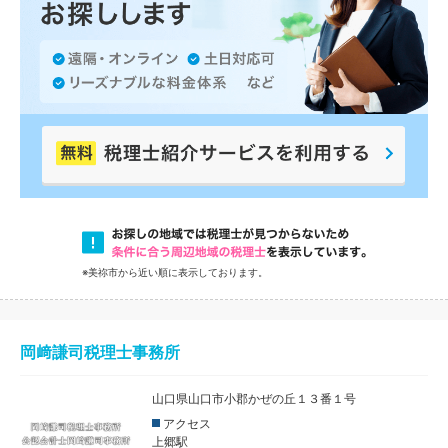
※美祢市から近い順に表示しております。
岡﨑謙司税理士事務所
山口県山口市小郡かぜの丘１３番１号
アクセス
上郷駅