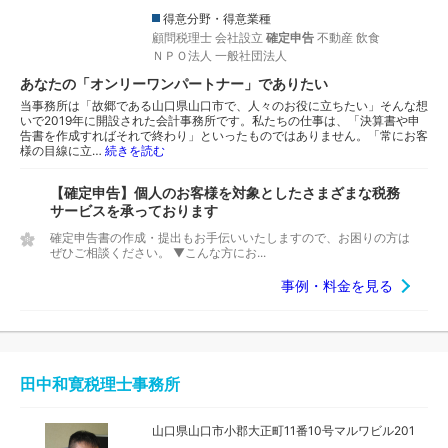
得意分野・得意業種
顧問税理士
会社設立
確定申告
不動産
飲食
ＮＰＯ法人
一般社団法人
あなたの「オンリーワンパートナー」でありたい
当事務所は「故郷である山口県山口市で、人々のお役に立ちたい」そんな想
いで2019年に開設された会計事務所です。私たちの仕事は、「決算書や申
告書を作成すればそれで終わり」といったものではありません。「常にお客
様の目線に立…
続きを読む
【確定申告】個人のお客様を対象としたさまざまな税務
サービスを承っております
確定申告書の作成・提出もお手伝いいたしますので、お困りの方は
ぜひご相談ください。 ▼こんな方にお...
事例・料金を見る
田中和寛税理士事務所
山口県山口市小郡大正町11番10号マルワビル201