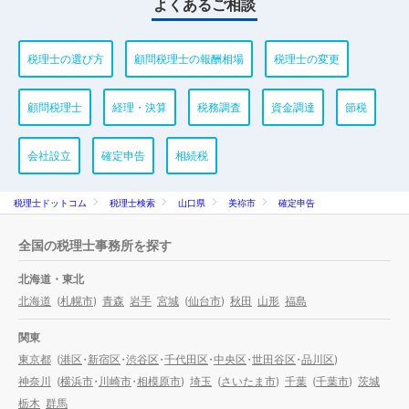
よくあるご相談
税理士の選び方
顧問税理士の報酬相場
税理士の変更
顧問税理士
経理・決算
税務調査
資金調達
節税
会社設立
確定申告
相続税
税理士ドットコム
税理士検索
山口県
美祢市
確定申告
全国の税理士事務所を探す
北海道・東北
北海道
(
札幌市
)
青森
岩手
宮城
(
仙台市
)
秋田
山形
福島
関東
東京都
(
港区
・
新宿区
・
渋谷区
・
千代田区
・
中央区
・
世田谷区
・
品川区
)
神奈川
(
横浜市
・
川崎市
・
相模原市
)
埼玉
(
さいたま市
)
千葉
(
千葉市
)
茨城
栃木
群馬