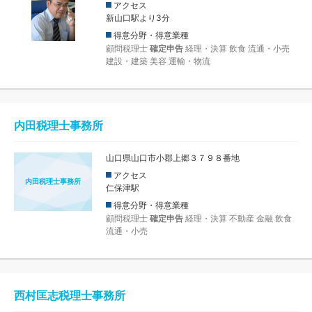
アクセス
新山口駅より3分
得意分野・得意業種
顧問税理士
確定申告
経理・決算
飲食
流通・小売
建設・建築
美容
運輸・物流
内田税理士事務所
山口県山口市小郡上郷３７９８番地
アクセス
内田税理士事務所
仁保津駅
得意分野・得意業種
顧問税理士
確定申告
経理・決算
不動産
金融
飲食
流通・小売
西村匡志税理士事務所