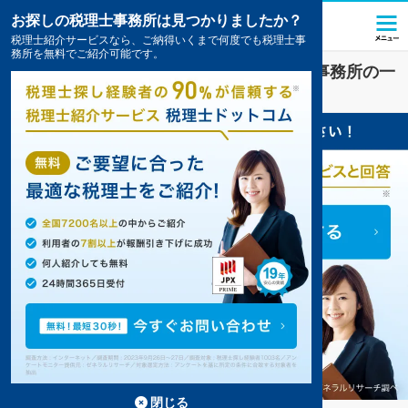
お探しの税理士事務所は見つかりましたか？
税理士紹介サービスなら、ご納得いくまで何度でも税理士事
務所を無料でご紹介可能です。
美祢
で
確定申告
対策を扱う税理士・会計事務所の一
覧
閉じる