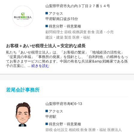
山梨県甲府市丸の内３丁目２７番１４号
アクセス
甲府駅南口徒歩15分
得意分野・得意業種
顧問税理士
節税
税務調査
飲食
流通・小売
建設・建築
製造
医療・福祉
お客様＋あいせ税理士法人＝安定的な成長
私たち『あいせ税理士法人』は、「お客様の繁栄」「地域経済の活性化」
「従業員の幸福」「事務所の発展」を指針とし、「自利利他」の精神をもっ
てお客さまサービスに努めます。中国の有名な兵法家&amp;戦略家である孫
子の言葉に、…
続きを読む
若尾会計事務所
山梨県甲府市寿町6-13
アクセス
甲府駅
得意分野・得意業種
節税
会社設立
相続税
飲食
医療・福祉
医療法人