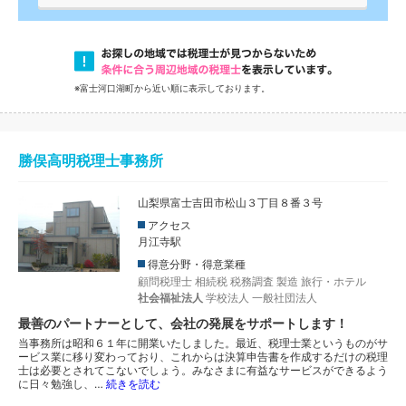
※富士河口湖町から近い順に表示しております。
勝俣高明税理士事務所
山梨県富士吉田市松山３丁目８番３号
アクセス
月江寺駅
得意分野・得意業種
顧問税理士
相続税
税務調査
製造
旅行・ホテル
社会福祉法人
学校法人
一般社団法人
最善のパートナーとして、会社の発展をサポートします！
当事務所は昭和６１年に開業いたしました。最近、税理士業というものがサ
ービス業に移り変わっており、これからは決算申告書を作成するだけの税理
士は必要とされてこないでしょう。みなさまに有益なサービスができるよう
に日々勉強し、…
続きを読む