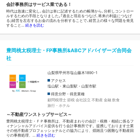
会計事務所はサービス業である！
時代は急速に変化し､会計は単に記述するための帳簿から､分析しコントロー
ルするための手段となりました｡｢過去と現在をつなげ､将来の利益につなげ
る｣経営を左右するお金の流れを分析することで､経営上の様々な問題を発見
すること…
続きを読む
豊岡桃太税理士・FP事務所&ABCアドバイザーズ合同会
社
山梨県甲州市塩山藤木1890-1
アクセス
塩山駅・東山梨駅・山梨市駅
得意分野・得意業種
顧問税理士
節税
会社設立
不動産
金融
飲食
旅行・ホテル
～不動産ワンストップサービス～
豊岡桃太税理士・ＦＰ事務所は、不動産まわりの会計・税務・相続に係るフ
ィナンシャルアドバイス提供を行う会計事務所です。提携しております士業
その他不動産プロフェッショナルとの協力により、煩雑且つ困難な不動産回
りの事務処理、…
続きを読む