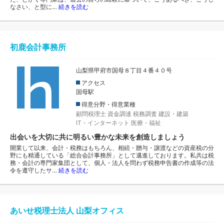
なさい、と型に…
続きを読む
初鹿会計事務所
山梨県甲府市国母８丁目４番４０号
アクセス
国母駅
得意分野・得意業種
顧問税理士
資金調達
税務調査
建設・建築
IT・インターネット
医療・福祉
出会いを大切に共に明るい豊かな未来を創造しましょう
開業して以来、会計・税務はもちろん、相続・贈与・譲渡などの資産税の分
野にも精通している「総合会計事務所」として邁進しております。私共は税
務・会計の専門家集団として、個人・法人を問わず税務申告書の作成等の法
令を遵守したサ…
続きを読む
あいせ税理士法人 山梨オフィス