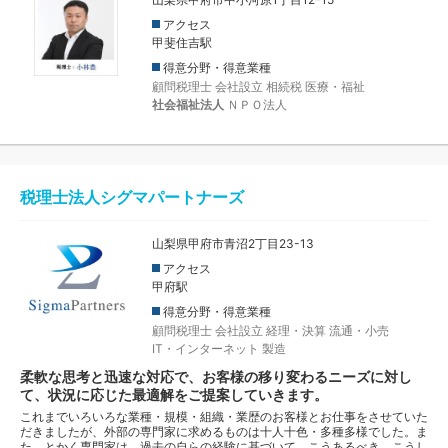
アクセス
甲斐住吉駅
得意分野・得意業種
顧問税理士
会社設立
相続税
医療・福祉
社会福祉法人
ＮＰＯ法人
税理士法人シグマパートナーズ
山梨県甲府市青沼2丁目23-13
アクセス
甲府駅
得意分野・得意業種
顧問税理士
会社設立
経理・決算
流通・小売
IT・インターネット
製造
柔軟な思考と迅速な対応で、お客様の移り変わるニーズに対し
て、状況に応じた最適解をご提案していきます。
これまでいろいろな業種・規模・組織・業歴のお客様とお仕事をさせていた
だきましたが、外部の専門家に求めるものは十人十色・多種多様でした。ま
た、とかく専門家は、過去の自らの経験に基づいて、こうあるべき、こうし