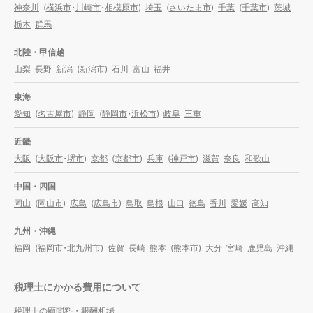
神奈川
(
横浜市
・
川崎市
・
相模原市
)
埼玉
(
さいたま市
)
千葉
(
千葉市
)
茨城
栃木
群馬
北陸・甲信越
山梨
長野
新潟
(
新潟市
)
石川
富山
福井
東海
愛知
(
名古屋市
)
静岡
(
静岡市
・
浜松市
)
岐阜
三重
近畿
大阪
(
大阪市
・
堺市
)
京都
(
京都市
)
兵庫
(
神戸市
)
滋賀
奈良
和歌山
中国・四国
岡山
(
岡山市
)
広島
(
広島市
)
鳥取
島根
山口
徳島
香川
愛媛
高知
九州・沖縄
福岡
(
福岡市
・
北九州市
)
佐賀
長崎
熊本
(
熊本市
)
大分
宮崎
鹿児島
沖縄
税理士にかかる費用について
税理士の顧問料・報酬相場