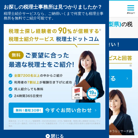
お探しの税理士事務所は見つかりましたか？
税理士紹介サービスなら、ご納得いくまで何度でも税理士事
務所を無料でご紹介可能です。
社会福祉法人
業界に強い
富士河口湖町(山梨県)
の税
理士・会計事務所の一覧
閉じる