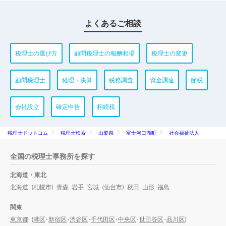
よくあるご相談
税理士の選び方
顧問税理士の報酬相場
税理士の変更
顧問税理士
経理・決算
税務調査
資金調達
節税
会社設立
確定申告
相続税
税理士ドットコム
税理士検索
山梨県
富士河口湖町
社会福祉法人
全国の税理士事務所を探す
北海道・東北
北海道
(
札幌市
)
青森
岩手
宮城
(
仙台市
)
秋田
山形
福島
関東
東京都
(
港区
・
新宿区
・
渋谷区
・
千代田区
・
中央区
・
世田谷区
・
品川区
)