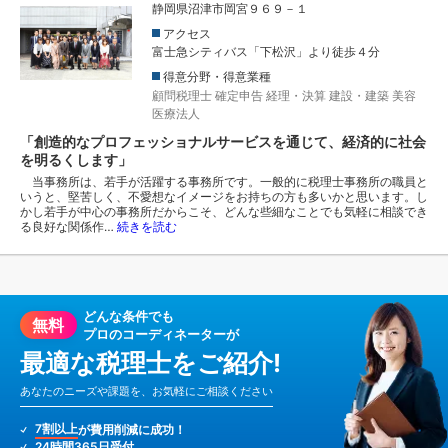
静岡県沼津市岡宮９６９－１
アクセス
富士急シティバス「下松沢」より徒歩４分
得意分野・得意業種
顧問税理士
確定申告
経理・決算
建設・建築
美容
医療法人
「創造的なプロフェッショナルサービスを通じて、経済的に社会
を明るくします」
当事務所は、若手が活躍する事務所です。一般的に税理士事務所の職員と
いうと、堅苦しく、不愛想なイメージをお持ちの方も多いかと思います。し
かし若手が中心の事務所だからこそ、どんな些細なことでも気軽に相談でき
る良好な関係作…
続きを読む
どんな条件でも
無料
プロのコーディネーターが
最適な税理士をご紹介!
あなたのニーズや課題を、お気軽にご相談ください
7割以上
が費用削減に成功！
24時間365日受付