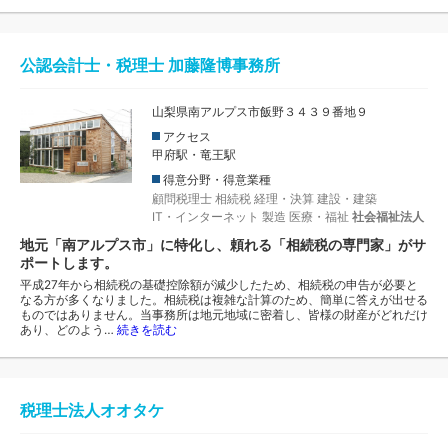
公認会計士・税理士 加藤隆博事務所
山梨県南アルプス市飯野３４３９番地９
アクセス
甲府駅・竜王駅
得意分野・得意業種
顧問税理士
相続税
経理・決算
建設・建築
IT・インターネット
製造
医療・福祉
社会福祉法人
地元「南アルプス市」に特化し、頼れる「相続税の専門家」がサ
ポートします。
平成27年から相続税の基礎控除額が減少したため、相続税の申告が必要と
なる方が多くなりました。相続税は複雑な計算のため、簡単に答えが出せる
ものではありません。当事務所は地元地域に密着し、皆様の財産がどれだけ
あり、どのよう…
続きを読む
税理士法人オオタケ