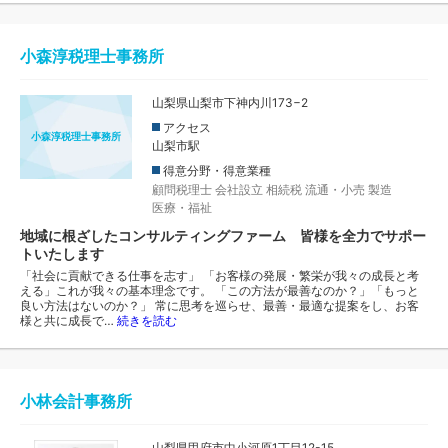
小森淳税理士事務所
山梨県山梨市下神内川173−2
アクセス
小森淳税理士事務所
山梨市駅
得意分野・得意業種
顧問税理士
会社設立
相続税
流通・小売
製造
医療・福祉
地域に根ざしたコンサルティングファーム 皆様を全力でサポー
トいたします
「社会に貢献できる仕事を志す」 「お客様の発展・繁栄が我々の成長と考
える」これが我々の基本理念です。 「この方法が最善なのか？」「もっと
良い方法はないのか？」 常に思考を巡らせ、最善・最適な提案をし、お客
様と共に成長で…
続きを読む
小林会計事務所
山梨県甲府市中小河原1丁目12-15