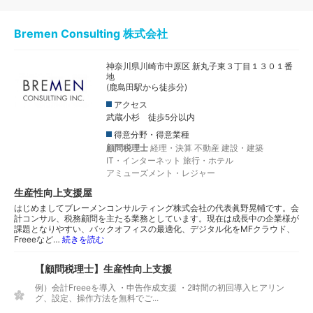
Bremen Consulting 株式会社
神奈川県川崎市中原区 新丸子東３丁目１３０１番
地
(鹿島田駅から徒歩分)
アクセス
武蔵小杉 徒歩5分以内
得意分野・得意業種
顧問税理士
経理・決算
不動産
建設・建築
IT・インターネット
旅行・ホテル
アミューズメント・レジャー
生産性向上支援屋
はじめましてブレーメンコンサルティング株式会社の代表眞野晃輔です。会
計コンサル、税務顧問を主たる業務としています。現在は成長中の企業様が
課題となりやすい、バックオフィスの最適化、デジタル化をMFクラウド、
Freeeなど…
続きを読む
【顧問税理士】生産性向上支援
例）会計Freeeを導入 ・申告作成支援 ・2時間の初回導入ヒアリン
グ、設定、操作方法を無料でご...