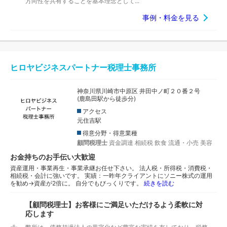
方向性を共有することを基本理念として...
事例・料金を見る
ヒロヤビジネスパートナー税理士事務所
神奈川県川崎市中原区 井田中ノ町２０番２号
(鹿島田駅から徒歩分)
アクセス
元住吉駅
得意分野・得意業種
顧問税理士
資金調達
相続税
飲食
流通・小売
美容
お金持ちのお手伝い大歓迎
資産運用・事業再生・事業承継お任せ下さい。 法人税・所得税・消費税・
相続税・会計に強いです。 実績：一昨年クライアントにソニー株式の運用
を勧め→資産が2倍に。 自分でもびっくりです。
続きを読む
【顧問税理士】お客様にご満足いただけるよう柔軟に対
応します