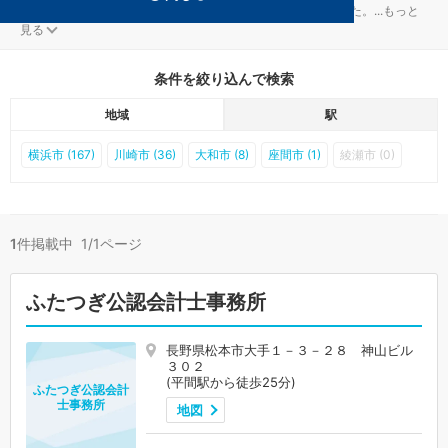
川崎市中原区の平間駅の顧問税理士事務所が1件見つかりました。
...
もっと
見る
条件を絞り込んで検索
地域
駅
横浜市 (167)
川崎市 (36)
大和市 (8)
座間市 (1)
綾瀬市 (0)
1
件掲載中 1/1ページ
ふたつぎ公認会計士事務所
長野県松本市大手１－３－２８ 神山ビル
３０２
(平間駅から徒歩25分)
ふたつぎ公認会計
士事務所
地図