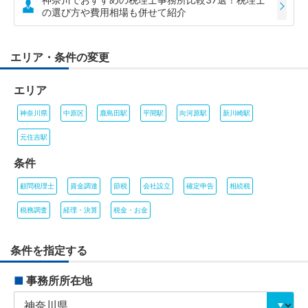
の選び方や費用相場も併せて紹介
エリア・条件の変更
エリア
神奈川県
中原区
鹿島田駅
平間駅
向河原駅
新川崎駅
元住吉駅
条件
顧問税理士
資金調達
節税
会社設立
確定申告
相続税
税務調査
経理・決算
税金・お金
条件を指定する
■
事務所所在地