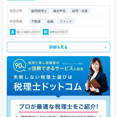
得意分野
顧問税理士
確定申告
経理・決算
得意業種
不動産
金融
ファンド
個人の相談も受付可
国際会計対応可
詳細を見る