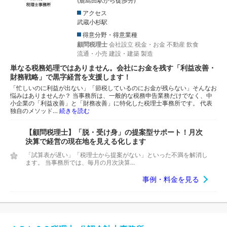
(鹿島田駅から徒歩分)
アクセス
武蔵小杉駅
得意分野・得意業種
顧問税理士
会社設立
税金・お金
不動産
飲食
流通・小売
建設・建築
製造
単なる税務処理ではありません。会社にお金を残す「利益改善・
財務戦略」で黒字経営を支援します！
「忙しいのに利益が出ない」「節税しているのにお金が残らない」そんなお
悩みはありませんか？ 当事務所は、一般的な税務申告業務だけでなく、中
小企業の「利益改善」と「財務改善」に特化した税理士事務所です。 代表
独自のメソッド…
続きを読む
【顧問税理士】「脱・受け身」の提案型サポート！月次
決算で経営の現在地を見える化します
「試算表が遅い」「税理士から提案がない」といった不満を解消し
ます。 当事務所では、毎月の月次決算...
事例・料金を見る