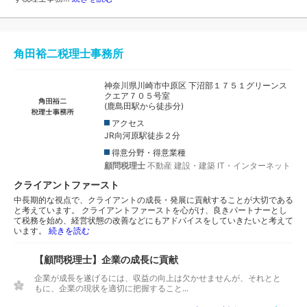
角田裕二税理士事務所
神奈川県川崎市中原区 下沼部１７５１グリーンス
クエア７０５号室
(鹿島田駅から徒歩分)
アクセス
JR向河原駅徒歩２分
得意分野・得意業種
顧問税理士
不動産
建設・建築
IT・インターネット
クライアントファースト
中長期的な視点で、クライアントの成長・発展に貢献することが大切である
と考えています。 クライアントファーストを心がけ、良きパートナーとし
て税務を始め、経営状態の改善などにもアドバイスをしていきたいと考えて
います。
続きを読む
【顧問税理士】企業の成長に貢献
企業が成長を遂げるには、収益の向上は欠かせませんが、それとと
もに、企業の現状を適切に把握すること...