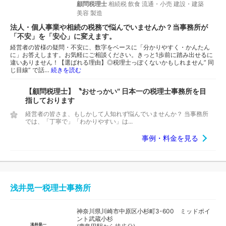
顧問税理士
相続税
飲食
流通・小売
建設・建築
美容
製造
法人・個人事業や相続の税務で悩んでいませんか？当事務所が
「不安」を「安心」に変えます。
経営者の皆様の疑問・不安に、数字をベースに「分かりやすく・かんたん
に」お答えします。お気軽にご相談ください。きっと1歩前に踏み出せるに
違いありません！【選ばれる理由】◎税理士っぽくないかもしれません” 同
じ目線” で話…
続きを読む
【顧問税理士】〝おせっかい″ 日本一の税理士事務所を目
指しております
経営者の皆さま、もしかして人知れず悩んでいませんか？ 当事務所
では、「丁寧で」「わかりやすい」は...
事例・料金を見る
浅井晃一税理士事務所
神奈川県川崎市中原区小杉町3-600 ミッドポイ
ント武蔵小杉