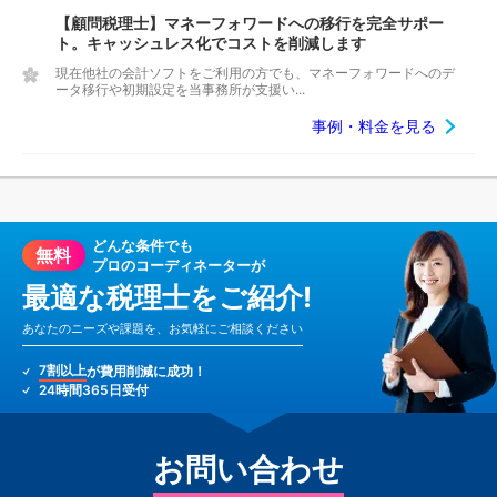
【顧問税理士】マネーフォワードへの移行を完全サポー
ト。キャッシュレス化でコストを削減します
現在他社の会計ソフトをご利用の方でも、マネーフォワードへのデ
ータ移行や初期設定を当事務所が支援い...
事例・料金を見る
どんな条件でも
無料
プロのコーディネーターが
最適な税理士をご紹介!
あなたのニーズや課題を、お気軽にご相談ください
7割以上
が費用削減に成功！
24時間365日受付
お問い合わせ