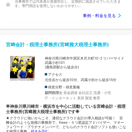
当事務所では代表者が直接対応し、定期的に面談させていただきま
す。専門用語を使用しないわかりやすい...
事例・料金を見る
宮﨑会計・税理士事務所(宮﨑雅大税理士事務所)
神奈川県川崎市中原区木月大町10-2 リバーサイド
武蔵小杉101
(鹿島田駅から徒歩分)
アクセス
元住吉から徒歩10分、武蔵小杉から徒歩15分
得意分野・得意業種
顧問税理士
資金調達
会社設立
流通・小売
IT・インターネット
美容
製造
教育
🌟神奈川県川崎市・横浜市を中心に活動している宮﨑会計・税理
士事務所(宮﨑雅大税理士事務所)です🌟
★クラウドに強いからこそ、適切なクラウド会計の導入相談が可能！ 宮
﨑会計のような規模の事務所で、freee・５つ星認定アドバイザー、マネー
フォワード・プラチナメンバーで、どちらのクラウド会計ソフトも使いこな
す税理士事務…
続きを読む