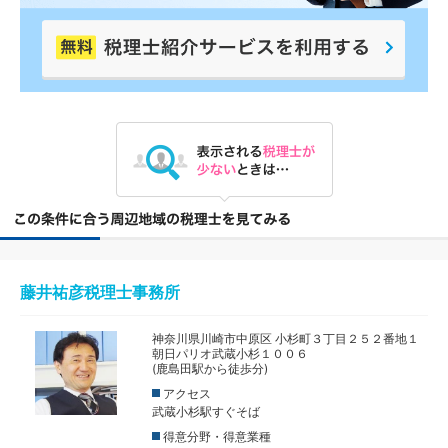
藤井祐彦税理士事務所
神奈川県川崎市中原区 小杉町３丁目２５２番地１
朝日パリオ武蔵小杉１００６
(鹿島田駅から徒歩分)
アクセス
武蔵小杉駅すぐそば
得意分野・得意業種