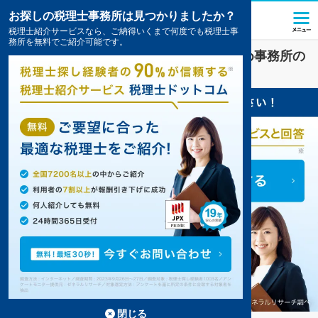
お探しの税理士事務所は見つかりましたか？
税理士紹介サービスなら、ご納得いくまで何度でも税理士事
務所を無料でご紹介可能です。
平間駅(神奈川県)
の
顧問税理士
のおすすめ事務所の
一覧
1件掲載中
閉じる