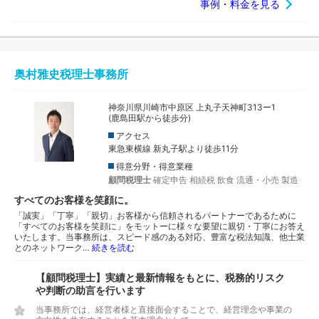
事例・料金を見る
奥村雅史税理士事務所
神奈川県川崎市中原区 上丸子天神町313ー1
(鹿島田駅から徒歩分)
アクセス
東急東横線 新丸子駅より徒歩11分
得意分野・得意業種
顧問税理士
確定申告
相続税
飲食
流通・小売
製造
すべてのお客様を笑顔に。
「誠実」「丁寧」「親切」お客様から信頼されるパートナーであるために
「すべてのお客様を笑顔に」をモットーに様々な要望に親切・丁寧にお答え
いたします。当事務所は、スピード感のある対応、豊富な税法知識、他士業
とのネットワーク…
続きを読む
【顧問税理士】実績と最新情報をもとに、税務的リスク
や判断の助言を行います
当事務所では、経営者様と直接面会することで、経営理念や事業の