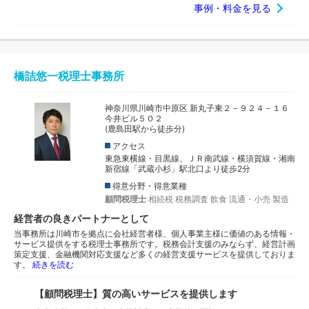
事例・料金を見る
橋詰悠一税理士事務所
神奈川県川崎市中原区 新丸子東２－９２４－１６
今井ビル５０２
(鹿島田駅から徒歩分)
アクセス
東急東横線・目黒線、ＪＲ南武線・横須賀線・湘南
新宿線「武蔵小杉」駅北口より徒歩2分
得意分野・得意業種
顧問税理士
相続税
税務調査
飲食
流通・小売
製造
経営者の良きパートナーとして
当事務所は川崎市を拠点に会社経営者様、個人事業主様に価値のある情報・
サービス提供をする税理士事務所です。税務会計支援のみならず、経営計画
策定支援、金融機関対応支援など多くの経営支援サービスを提供しておりま
す。
続きを読む
【顧問税理士】質の高いサービスを提供します