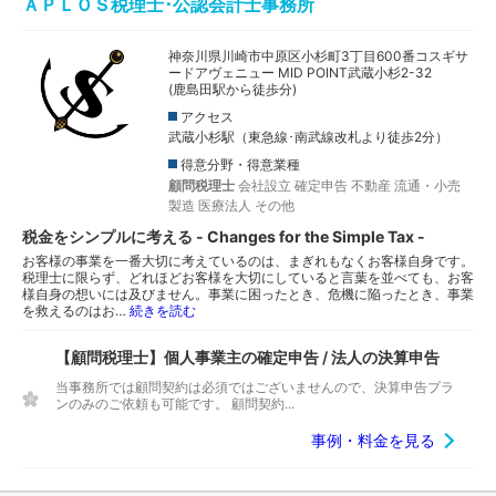
ＡＰＬＯＳ税理士･公認会計士事務所
神奈川県川崎市中原区小杉町3丁目600番コスギサ
ードアヴェニュー MID POINT武蔵小杉2-32
(鹿島田駅から徒歩分)
アクセス
武蔵小杉駅（東急線･南武線改札より徒歩2分）
得意分野・得意業種
顧問税理士
会社設立
確定申告
不動産
流通・小売
製造
医療法人
その他
税金をシンプルに考える - Changes for the Simple Tax -
お客様の事業を一番大切に考えているのは、まぎれもなくお客様自身です。
税理士に限らず、どれほどお客様を大切にしていると言葉を並べても、お客
様自身の想いには及びません。事業に困ったとき、危機に陥ったとき、事業
を救えるのはお…
続きを読む
【顧問税理士】個人事業主の確定申告 / 法人の決算申告
当事務所では顧問契約は必須ではございませんので、決算申告プラ
ンのみのご依頼も可能です。 顧問契約...
事例・料金を見る