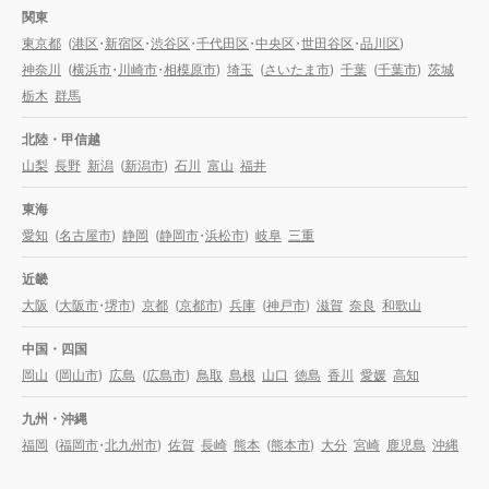
関東
東京都
(
港区
・
新宿区
・
渋谷区
・
千代田区
・
中央区
・
世田谷区
・
品川区
)
神奈川
(
横浜市
・
川崎市
・
相模原市
)
埼玉
(
さいたま市
)
千葉
(
千葉市
)
茨城
栃木
群馬
北陸・甲信越
山梨
長野
新潟
(
新潟市
)
石川
富山
福井
東海
愛知
(
名古屋市
)
静岡
(
静岡市
・
浜松市
)
岐阜
三重
近畿
大阪
(
大阪市
・
堺市
)
京都
(
京都市
)
兵庫
(
神戸市
)
滋賀
奈良
和歌山
中国・四国
岡山
(
岡山市
)
広島
(
広島市
)
鳥取
島根
山口
徳島
香川
愛媛
高知
九州・沖縄
福岡
(
福岡市
・
北九州市
)
佐賀
長崎
熊本
(
熊本市
)
大分
宮崎
鹿児島
沖縄