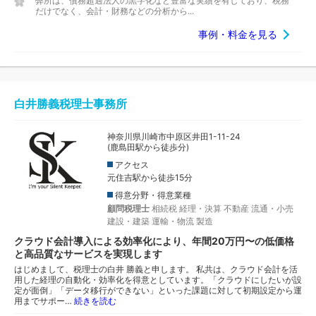
弊所は、債務超過法人の黒字化など豊富な実績を有しており、税務
だけでなく、会計・財務などの分析から...
事例・料金を見る
白井勝義税理士事務所
神奈川県川崎市中原区井田1-11-24
(鹿島田駅から徒歩分)
アクセス
元住吉駅から徒歩15分
得意分野・得意業種
顧問税理士
相続税
経理・決算
不動産
流通・小売
建設・建築
運輸・物流
製造
クラウド会計導入による効率化により、年間20万円〜の低価格
と高品質なサービスを実現します
はじめまして、税理士の白井 勝義と申します。 私共は、クラウド会計を活
用した経理の自動化・効率化を得意としています。「クラウドにしたいが設
定が面倒」「データ移行ができない」といった課題に対して初期設定から運
用までサポー…
続きを読む