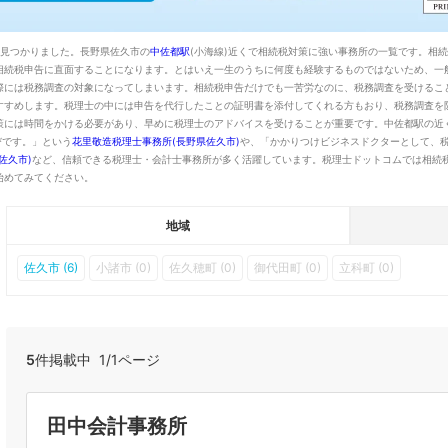
件見つかりました。長野県佐久市の
中佐都駅
(小海線)近くで相続税対策に強い事務所の一覧です。相
相続税申告に直面することになります。とはいえ一生のうちに何度も経験するものではないため、一
際には税務調査の対象になってしまいます。相続税申告だけでも一苦労なのに、税務調査を受けるこ
すすめします。税理士の中には申告を代行したことの証明書を添付してくれる方もおり、税務調査を
策には時間をかける必要があり、早めに税理士のアドバイスを受けることが重要です。中佐都駅の近
びです。」という
花里敬造税理士事務所(長野県佐久市)
や、「かかりつけビジネスドクターとして、
佐久市)
など、信頼できる税理士・会計士事務所が多く活躍しています。税理士ドットコムでは相続
始めてみてください。
地域
佐久市 (6)
小諸市 (0)
佐久穂町 (0)
御代田町 (0)
立科町 (0)
5
件掲載中 1/1ページ
田中会計事務所