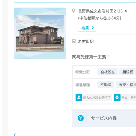
長野県佐久市岩村田2133-4
(中佐都駅から徒歩34分)
地図
岩村田駅
関与先様第一主義！
会社設立
相続税
得意分野
不動産
医療・福
得意業種
個人の相談も受付可
料金・事
サービス内容