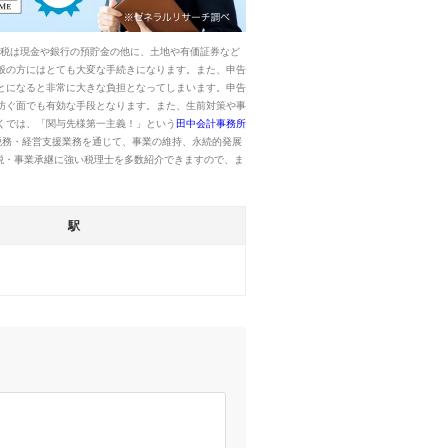
続税は現金や銀行の預貯金の他に、土地や有価証券など
般の方にはとても大変な手続きになります。また、申告
とになると非常に大きな負担となってしまいます。申告
防ぐ面でも有効な手段となります。また、生前対策や事
くでは、「関与先様第一主義！」という
田中会計事務所
税務・経営支援業務を通じて、事業の維持、永続的発展
税・事業承継に強い税理士を多数紹介できますので、ま
駅