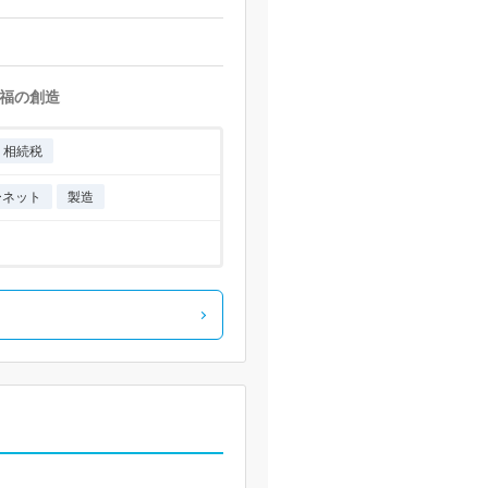
福の創造
相続税
ーネット
製造