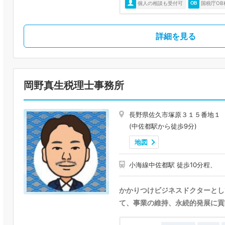
個人の相談も受付可
国税庁OB
詳細を見る
岡野真生税理士事務所
長野県佐久市塚原３１５番地１
(中佐都駅から徒歩9分)
地図
小海線中佐都駅 徒歩10分程、
かかりつけビジネスドクターとし
て、事業の維持、永続的発展に貢