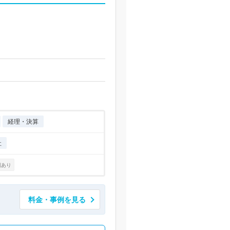
経理・決算
祉
例あり
料金・事例を見る