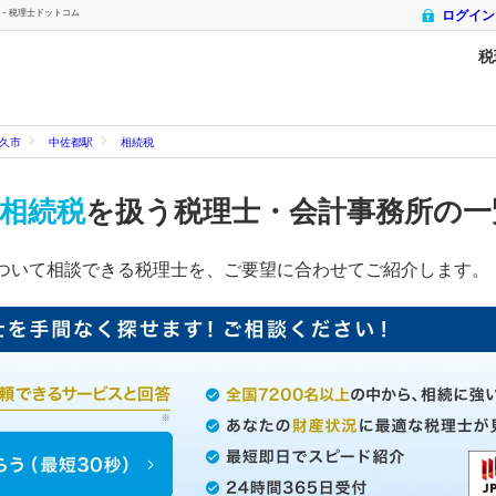
- 税理士ドットコム
ログイン
税
久市
中佐都駅
相続税
相続税
を扱う税理士・会計事務所の
ついて相談できる税理士を、ご要望に合わせてご紹介します。