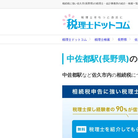
相続税に強い佐久市(長野県)の税理士・会計事務所の紹介・検索一覧 
税理士ドットコム
税理士検索
長野県
佐
中佐都駅(長野県)
の
中佐都駅
など
佐久市内
の
相続税
に