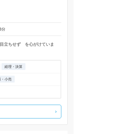
8分
目立ちせず を心がけていま
経理・決算
通・小売