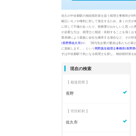
佐久の中佐都駅の相続税対策を扱う税理士事務所が5
幅広いモノや権利に対して発生するため、多くの方が
に対して不備があったり、税務署がおかしいと思った
が必要な方は、税理士に相談・依頼することを強くお
業承継により親族に会社を継承する場合など、その対
(長野県佐久市)
や、「関与先企業の繁栄は私たちの喜
に貢献します。」という
岡野真生税理士事務所(長野県
ずは中佐都駅で気になる税理士を探し、相続税対策を
現在の検索
【 都道府県 】
長野
【 市区町村 】
佐久市