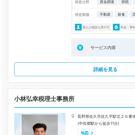
資金調達
節税
得意分野
不動産
飲食
得意業種
個人の相談も受付可
料金・事
サービス内容
詳細を見る
小林弘幸税理士事務所
長野県佐久市佐久平駅北２６番
(中佐都駅から徒歩11分)
地図