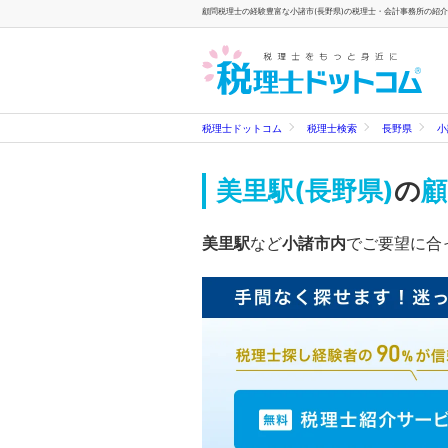
顧問税理士の経験豊富な小諸市(長野県)の税理士・会計事務所の紹介
税理士ドットコム
税理士検索
長野県
小
美里駅(長野県)
の
顧
美里駅
など
小諸市内
でご要望に合