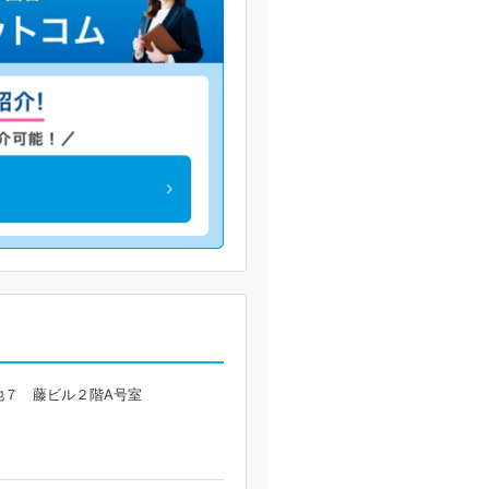
地７ 藤ビル２階A号室