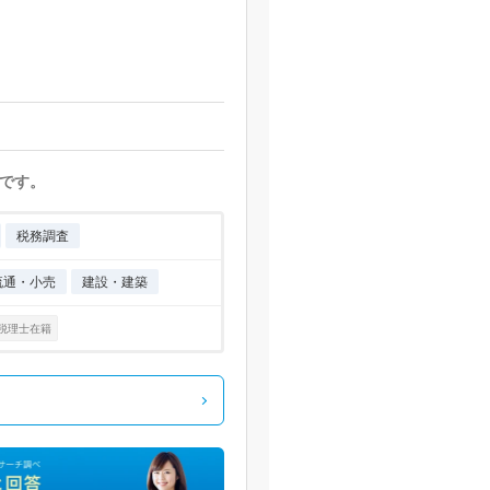
です。
税務調査
流通・小売
建設・建築
税理士在籍