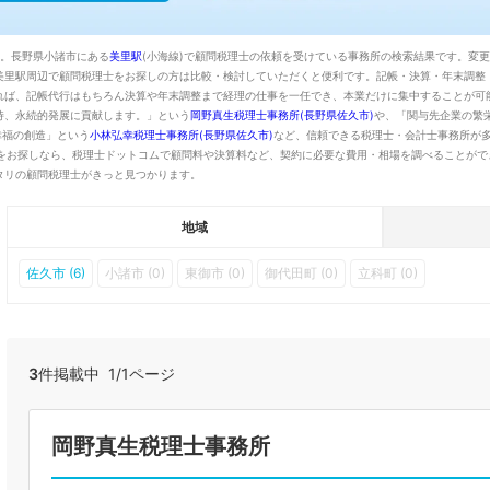
た。長野県小諸市にある
美里駅
(小海線)で顧問税理士の依頼を受けている事務所の検索結果です。変
美里駅周辺で顧問税理士をお探しの方は比較・検討していただくと便利です。記帳・決算・年末調整
れば、記帳代行はもちろん決算や年末調整まで経理の仕事を一任でき、本業だけに集中することが可
持、永続的発展に貢献します。」という
岡野真生税理士事務所(長野県佐久市)
や、「関与先企業の繁
幸福の創造」という
小林弘幸税理士事務所(長野県佐久市)
など、信頼できる税理士・会計士事務所が
をお探しなら、税理士ドットコムで顧問料や決算料など、契約に必要な費用・相場を調べることがで
タリの顧問税理士がきっと見つかります。
地域
佐久市 (6)
小諸市 (0)
東御市 (0)
御代田町 (0)
立科町 (0)
3
件掲載中 1/1ページ
岡野真生税理士事務所