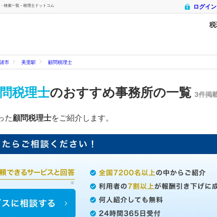
・検索一覧 - 税理士ドットコム
ログイン
税
諸市
美里駅
顧問税理士
問税理士
のおすすめ事務所の一覧
3件掲
った
顧問税理士
をご紹介します。