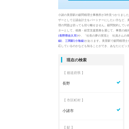
小諸の美里駅の顧問税理士事務所が3件見つかりまし
ザーとして公認会計士をパートナーにしたい方など、
理の問題は切っても切り離せません。顧問契約してい
ターとして、税務・経営支援業務を通じて、事業の維
(長野県佐久市)
や、「社長の夢の実現と 社員さんの
線)
、
三岡駅(小海線)
があります。美里駅で顧問税理士
応しているのかなども知ることができ、あなたにピッ
現在の検索
【 都道府県 】
長野
【 市区町村 】
小諸市
【 駅 】