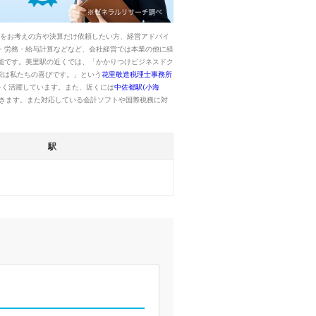
更をお考えの方や決算だけ依頼したい方、経営アドバイ
・労務・給与計算などなど、会社経営では本業の他に経
能です。美里駅の近くでは、「かかりつけビジネスドク
栄は私たちの喜びです。」という
花里敬造税理士事務所
多く活躍しています。また、近くには
中佐都駅(小海
きます。また対応している会計ソフトや国際税務に対
駅