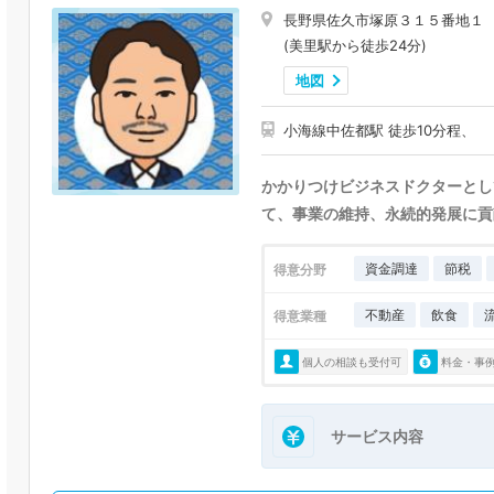
長野県佐久市塚原３１５番地１
(美里駅から徒歩24分)
地図
小海線中佐都駅 徒歩10分程、
かかりつけビジネスドクターとし
て、事業の維持、永続的発展に貢
資金調達
節税
得意分野
不動産
飲食
得意業種
個人の相談も受付可
料金・事
サービス内容