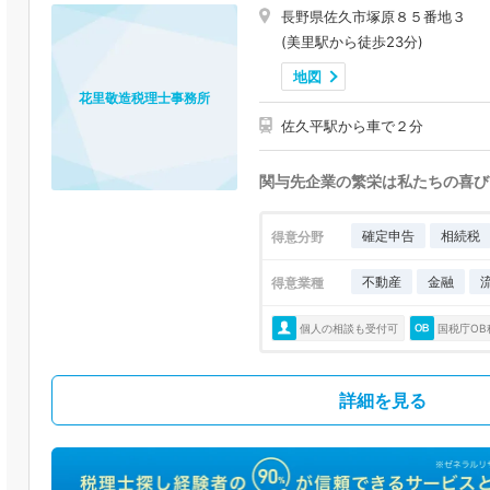
長野県佐久市塚原８５番地３
(美里駅から徒歩23分)
地図
花里敬造税理士事務所
佐久平駅から車で２分
関与先企業の繁栄は私たちの喜び
確定申告
相続税
得意分野
不動産
金融
得意業種
個人の相談も受付可
国税庁OB
詳細を見る