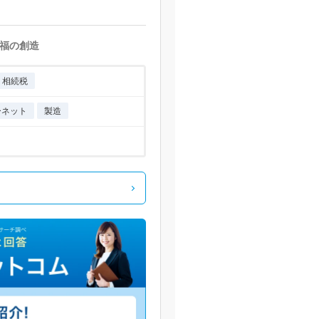
福の創造
相続税
ーネット
製造