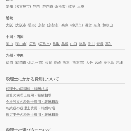
愛知
(
名古屋市
)
静岡
(
静岡市
・
浜松市
)
岐阜
三重
近畿
大阪
(
大阪市
・
堺市
)
京都
(
京都市
)
兵庫
(
神戸市
)
滋賀
奈良
和歌山
中国・四国
岡山
(
岡山市
)
広島
(
広島市
)
鳥取
島根
山口
徳島
香川
愛媛
高知
九州・沖縄
福岡
(
福岡市
・
北九州市
)
佐賀
長崎
熊本
(
熊本市
)
大分
宮崎
鹿児島
沖縄
税理士にかかる費用について
税理士の顧問料・報酬相場
決算の税理士費用・報酬相場
会社設立の税理士費用・報酬相場
相続税の税理士費用・報酬相場
確定申告の税理士費用・報酬相場
税理士の選び方について