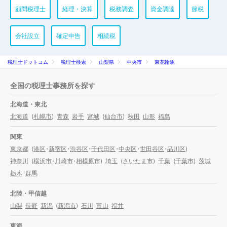
顧問税理士
経理・決算
税務調査
資金調達
節税
会社設立
確定申告
相続税
税理士ドットコム
税理士検索
山梨県
中央市
東花輪駅
全国の税理士事務所を探す
北海道・東北
北海道
(
札幌市
)
青森
岩手
宮城
(
仙台市
)
秋田
山形
福島
関東
東京都
(
港区
・
新宿区
・
渋谷区
・
千代田区
・
中央区
・
世田谷区
・
品川区
)
神奈川
(
横浜市
・
川崎市
・
相模原市
)
埼玉
(
さいたま市
)
千葉
(
千葉市
)
茨城
栃木
群馬
北陸・甲信越
山梨
長野
新潟
(
新潟市
)
石川
富山
福井
東海