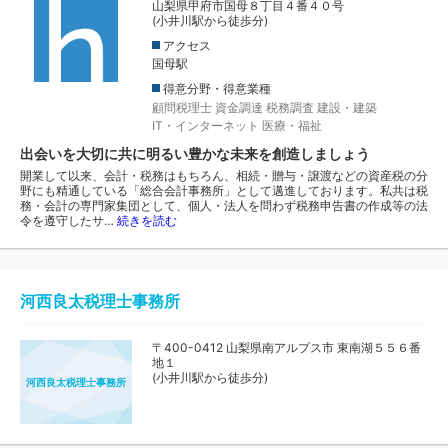
山梨県甲府市国母８丁目４番４０号
(小井川駅から徒歩分)
アクセス
国母駅
得意分野・得意業種
顧問税理士
資金調達
税務調査
建設・建築
IT・インターネット
医療・福祉
出会いを大切に共に明るい豊かな未来を創造しましょう
開業して以来、会計・税務はもちろん、相続・贈与・譲渡などの資産税の分
野にも精通している「総合会計事務所」として邁進しております。私共は税
務・会計の専門家集団として、個人・法人を問わず税務申告書の作成等の法
令を遵守したサ…
続きを読む
河西良太税理士事務所
〒400-0412 山梨県南アルプス市 東南湖５５６番
地１
(小井川駅から徒歩分)
河西良太税理士事務所