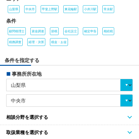
山梨県
中央市
甲斐上野駅
東花輪駅
小井川駅
常永駅
条件
顧問税理士
資金調達
節税
会社設立
確定申告
相続税
税務調査
経理・決算
税金・お金
条件を指定する
■
事務所所在地
相談分野を選択する
取扱業種を選択する