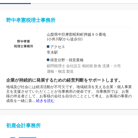
野中孝憲税理士事務所
山梨県中巨摩郡昭和町押越９０番地
(小井川駅から徒歩分)
アクセス
常永駅
得意分野・得意業種
顧問税理士
会社設立
相続税
飲食
流通・小売
運輸・物流
製造
企業が持続的に発展するための経営判断をサポートします。
地域及び社会には経済活動が不可欠です。地域経済を支える企業・個人事業
主を支援させていただくことが当事務所の使命です。 当事務所では、お客
様の伴走者として、お客様の会社を自分のこととして考え、お客様の事業の
成長を一緒に喜…
続きを読む
初鹿会計事務所