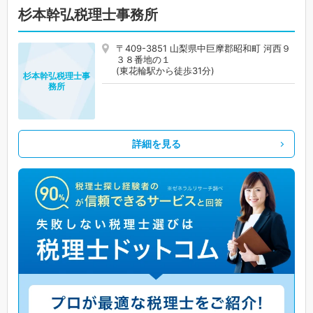
杉本幹弘税理士事務所
〒409-3851 山梨県中巨摩郡昭和町 河西９
３８番地の１
(東花輪駅から徒歩31分)
杉本幹弘税理士事
務所
詳細を見る