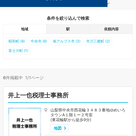
中央の東花輪駅の事務所が6件見つかりました。
...
もっと見る
条件を絞り込んで検索
地域
駅
依頼内容
昭和町 (8)
中央市 (6)
南アルプス市 (3)
市川三郷町 (2)
富士川町 (1)
6
件掲載中 1/1ページ
井上一也税理士事務所
山梨県中央市西花輪３４８３番地ゆめいろ
タウンA１階１ー２号室
(東花輪駅から徒歩9分)
地図