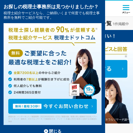
お探しの税理士事務所は見つかりましたか？
税理士紹介サービスなら、ご納得いくまで何度でも税理士事
務所を無料でご紹介可能です。
白馬駅(長野県)
の税理士・会計事務所の一覧
1件掲載中
白馬の白馬駅の事務所が1件見つかりました。
...
もっと見る
閉じる