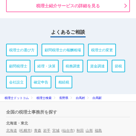
税理士紹介サービスの詳細を見る
よくあるご相談
税理士の選び方
顧問税理士の報酬相場
税理士の変更
顧問税理士
経理・決算
税務調査
資金調達
節税
会社設立
確定申告
相続税
税理士ドットコム
税理士検索
長野県
白馬村
白馬駅
全国の税理士事務所を探す
北海道・東北
北海道
(
札幌市
)
青森
岩手
宮城
(
仙台市
)
秋田
山形
福島