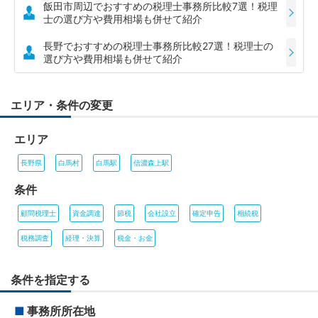
飯田市周辺でおすすめの税理士事務所比較7選！税理
士の選び方や費用相場も併せて紹介
長野でおすすめの税理士事務所比較27選！税理士の
選び方や費用相場も併せて紹介
エリア・条件の変更
エリア
長野県
白馬村
白馬駅
信濃森上駅
条件
顧問税理士
資金調達
節税
会社設立
確定申告
相続税
税務調査
経理・決算
税金・お金
条件を指定する
■
事務所所在地