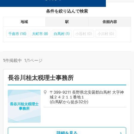
条件を絞り込んで検索
地域
駅
依頼内容
千曲市 (16)
大町市 (8)
白馬村 (1)
小谷村 (0)
小川村 (0)
1
件掲載中 1/1ページ
長谷川桂太税理士事務所
〒399-9211 長野県北安曇郡白馬村 大字神
城２４２１１番地１
(白馬駅から徒歩32分)
長谷川桂太税理士
事務所
詳細を見る