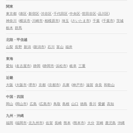
関東
東京都
(
港区
・
新宿区
・
渋谷区
・
千代田区
・
中央区
・
世田谷区
・
品川区
)
神奈川
(
横浜市
・
川崎市
・
相模原市
)
埼玉
(
さいたま市
)
千葉
(
千葉市
)
茨城
栃木
群馬
北陸・甲信越
山梨
長野
新潟
(
新潟市
)
石川
富山
福井
東海
愛知
(
名古屋市
)
静岡
(
静岡市
・
浜松市
)
岐阜
三重
近畿
大阪
(
大阪市
・
堺市
)
京都
(
京都市
)
兵庫
(
神戸市
)
滋賀
奈良
和歌山
中国・四国
岡山
(
岡山市
)
広島
(
広島市
)
鳥取
島根
山口
徳島
香川
愛媛
高知
九州・沖縄
福岡
(
福岡市
・
北九州市
)
佐賀
長崎
熊本
(
熊本市
)
大分
宮崎
鹿児島
沖縄