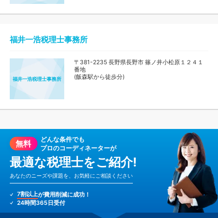
福井一浩税理士事務所
〒381-2235 長野県長野市 篠ノ井小松原１２４１
番地
(飯森駅から徒歩分)
福井一浩税理士事務所
どんな条件でも
無料
プロのコーディネーターが
最適な税理士をご紹介!
あなたのニーズや課題を、お気軽にご相談ください
7割以上
が費用削減に成功！
24時間365日受付