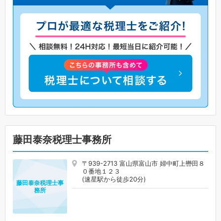
藤田泰奈税理士事務所
〒939-2713 富山県富山市 婦中町上轡田８
０番地１２３
(速星駅から徒歩20分)
藤田泰奈税理士事
務所