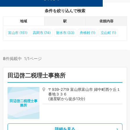
条件を絞り込んで検索
地域
駅
依頼内容
富山市 (151)
高岡市 (74)
射水市 (33)
舟橋村 (1)
立山町 (1)
8
件掲載中 1/1ページ
田辺啓二税理士事務所
〒939-2719 富山県富山市 婦中町西ケ丘１
番地３３６
(速星駅から徒歩13分)
田辺啓二税理士事
務所
詳細を見る