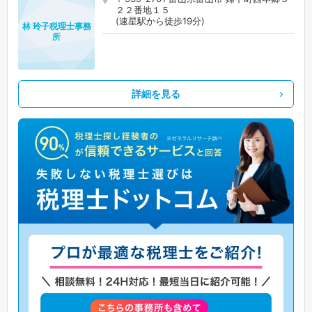
２２番地１５
(速星駅から徒歩19分)
林 玲子税理士事務
所
詳細を見る