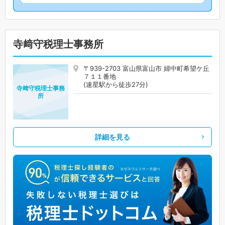
寺﨑守税理士事務所
〒939-2703 富山県富山市 婦中町希望ケ丘
７１１番地
(速星駅から徒歩27分)
寺﨑守税理士事務
所
詳細を見る