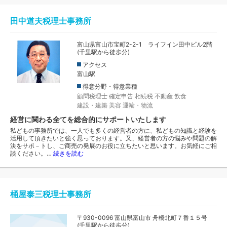
田中道夫税理士事務所
富山県富山市宝町2-2-1 ライフイン田中ビル2階
(千里駅から徒歩分)
アクセス
富山駅
得意分野・得意業種
顧問税理士
確定申告
相続税
不動産
飲食
建設・建築
美容
運輸・物流
経営に関わる全てを総合的にサポートいたします
私どもの事務所では、一人でも多くの経営者の方に、私どもの知識と経験を
活用して頂きたいと強く思っております。又、経営者の方の悩みや問題の解
決をサポ－トし、ご商売の発展のお役に立ちたいと思います。お気軽にご相
談ください。…
続きを読む
桶屋泰三税理士事務所
〒930-0096 富山県富山市 舟橋北町７番１５号
(千里駅から徒歩分)