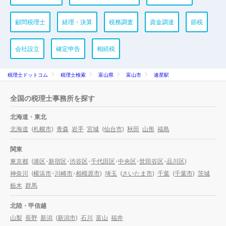
顧問税理士
経理・決算
税務調査
資金調達
節税
会社設立
確定申告
相続税
税理士ドットコム
税理士検索
富山県
富山市
速星駅
全国の税理士事務所を探す
北海道・東北
北海道
(
札幌市
)
青森
岩手
宮城
(
仙台市
)
秋田
山形
福島
関東
東京都
(
港区
・
新宿区
・
渋谷区
・
千代田区
・
中央区
・
世田谷区
・
品川区
)
神奈川
(
横浜市
・
川崎市
・
相模原市
)
埼玉
(
さいたま市
)
千葉
(
千葉市
)
茨城
栃木
群馬
北陸・甲信越
山梨
長野
新潟
(
新潟市
)
石川
富山
福井