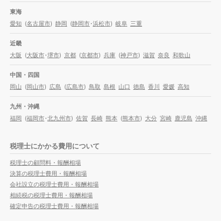
東海
愛知
(
名古屋市
)
静岡
(
静岡市
・
浜松市
)
岐阜
三重
近畿
大阪
(
大阪市
・
堺市
)
京都
(
京都市
)
兵庫
(
神戸市
)
滋賀
奈良
和歌山
中国・四国
岡山
(
岡山市
)
広島
(
広島市
)
鳥取
島根
山口
徳島
香川
愛媛
高知
九州・沖縄
福岡
(
福岡市
・
北九州市
)
佐賀
長崎
熊本
(
熊本市
)
大分
宮崎
鹿児島
沖縄
税理士にかかる費用について
税理士の顧問料・報酬相場
決算の税理士費用・報酬相場
会社設立の税理士費用・報酬相場
相続税の税理士費用・報酬相場
確定申告の税理士費用・報酬相場