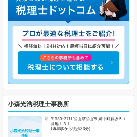
小森光浩税理士事務所
〒939-2711 富山県富山市 婦中町鵜坂５１
番地１３１
(速星駅から徒歩33分)
小森光浩税理士事
務所