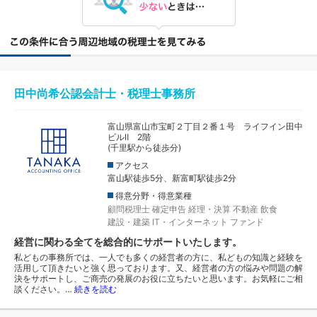
田中尚希公認会計士・税理士事務所
富山県富山市宝町２丁目２番１号 ライフイン田中
ビルⅡ 2階
(千里駅から徒歩分)
アクセス
富山駅徒歩5分、新富町駅徒歩2分
得意分野・得意業種
顧問税理士
確定申告
経理・決算
不動産
飲食
建設・建築
IT・インターネット
ファンド
経営に関わる全てを総合的にサポートいたします。
私どもの事務所では、一人でも多くの経営者の方に、私どもの知識と経験を
活用して頂きたいと強く思っております。又、経営者の方の悩みや問題の解
決をサポートし、ご商売の発展のお役に立ちたいと思います。お気軽にご相
談ください。…
続きを読む