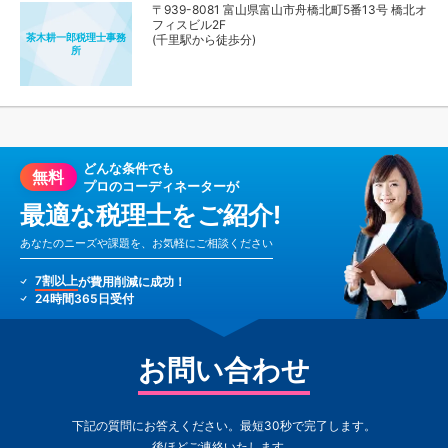
〒939-8081 富山県富山市舟橋北町5番13号 橋北オ
フィスビル2F
茶木耕一郎税理士事務
(千里駅から徒歩分)
所
どんな条件でも
無料
プロのコーディネーターが
最適な税理士をご紹介!
あなたのニーズや課題を、お気軽にご相談ください
7割以上
が費用削減に成功！
24時間365日受付
お問い合わせ
下記の質問にお答えください。最短30秒で完了します。
後ほどご連絡いたします。