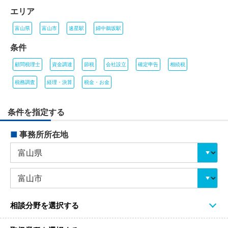
エリア
富山県
富山市
速星駅
婦中鵜坂駅
条件
顧問税理士
資金調達
節税
会社設立
確定申告
相続税
税務調査
経理・決算
税金・お金
条件を指定する
■
事務所所在地
相談分野を選択する