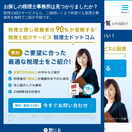
お探しの税理士事務所は見つかりましたか？
税理士紹介サービスなら、ご納得いくまで何度でも税理士事
務所を無料でご紹介可能です。
速星駅(富山県)
の税理士・会計事務所の一覧
8件掲載中
富山市の速星駅の事務所が8件見つかりました。
...
もっと見る
閉じる