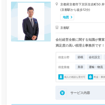
京都府京都市下京区住吉町50 
(京都駅から徒歩12分)
地図
京都駅
会社経営全般に関する知識が豊富
満足度の高い税理士事務所です！
節税
会社設立
得意分野
美容
運輸・物流
得意業種
個人の相談も受付可
料金・事
サービス内容