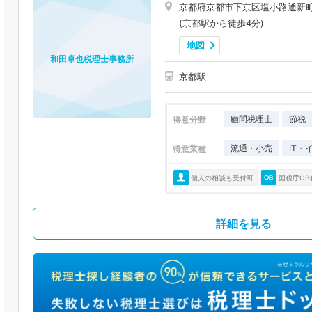
京都府京都市下京区塩小路通新
(京都駅から徒歩4分)
地図
和田卓也税理士事務所
京都駅
顧問税理士
節税
得意分野
流通・小売
IT・
得意業種
個人の相談も受付可
国税庁OB
詳細を見る