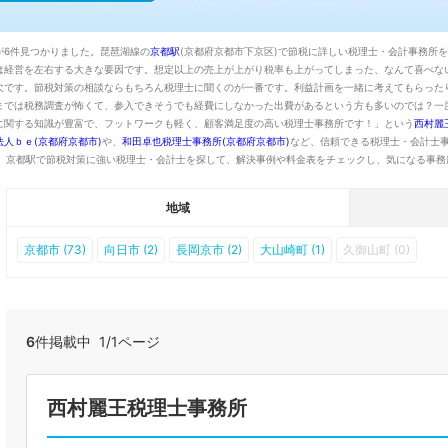
が6件見つかりました。琵琶湖線の
京都駅
(京都府京都市下京区)で節税に詳しい税理士・会計事務所
は経営を左右する大きな要因です。想定以上の売上が上がり税率も上がってしまった、なんて喜べな
欠です。節税対策の相談ならもちろん税理士に聞くのが一番です。利益計画を一緒に考えてもらった
までは税務調査が怖くて、参入できそうでも経費にしなかった出費があるという方も多いのでは？一
に関する知識が豊富で、フットワークも軽く、顧客満足度の高い税理士事務所です！」という
西村麗
法人ｂｅ(京都府京都市)
や、
和田卓也税理士事務所(京都府京都市)
など、信頼できる税理士・会計士
。京都駅で節税対策に強い税理士・会計士を探して、解決事例や料金表をチェックし、気になる事務
地域
京都市 (73)
向日市 (2)
長岡京市 (2)
大山崎町 (1)
久御山町 (0)
6
件掲載中 1/1ページ
西村麗王税理士事務所