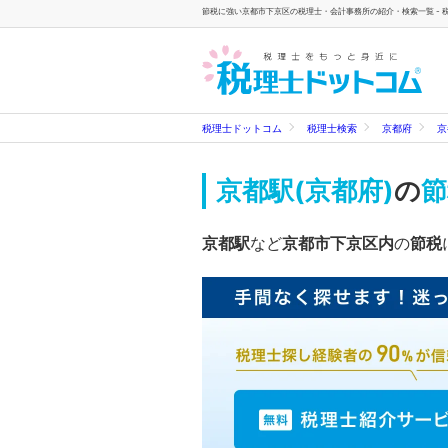
節税に強い京都市下京区の税理士・会計事務所の紹介・検索一覧 - 
税理士ドットコム
税理士検索
京都府
京
京都駅(京都府)
の
節
京都駅
など
京都市下京区内
の
節税