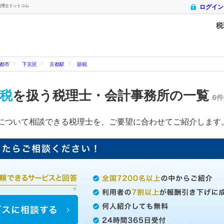
税理士ドットコム
ログイン
税
都市
下京区
京都駅
節税
税
を扱う税理士・会計事務所の一覧
6
について相談できる税理士を、ご要望に合わせてご紹介します