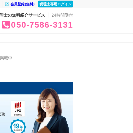
会員登録(無料)
税理士専用ログイン
理士の無料紹介サービス
24時間受付
050
7586
3131
件掲載中
。