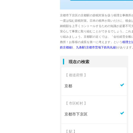
京都市下京区の京都駅の節税対策を扱う税理士事務所
一度は悩む節税対策。日本の税率が高いだけに、税金
納税額を上手くコントールするための知識が必要不可
安心して事業に取り組むことができるでしょう。これ
り組みましょう。京都駅の近くでは、「会社経営全般
務所！お客様の成長を第一に考えます」という
税理士
鉄京都線)
、
九条駅(京都市営地下鉄烏丸線)
があります
現在の検索
【 都道府県 】
京都
【 市区町村 】
京都市下京区
【 駅 】