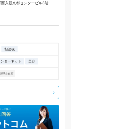
町西入新京都センタービル8階
相続税
インターネット
美容
税理士在籍