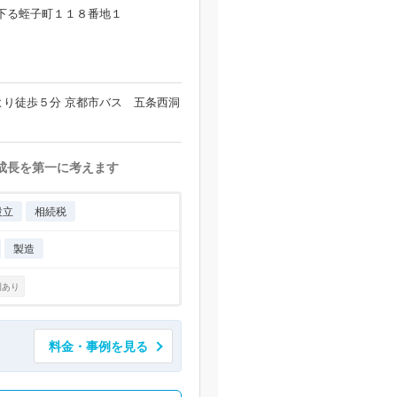
下る蛭子町１１８番地１
り徒歩５分 京都市バス 五条西洞
成長を第一に考えます
設立
相続税
製造
例あり
料金・事例を見る