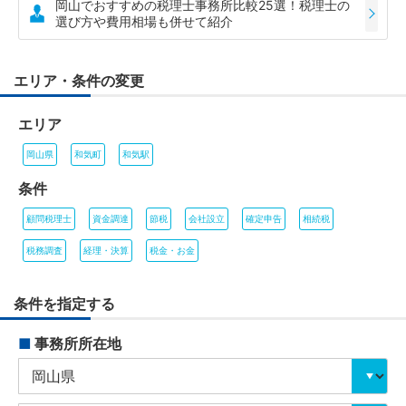
岡山でおすすめの税理士事務所比較25選！税理士の
選び方や費用相場も併せて紹介
エリア・条件の変更
エリア
岡山県
和気町
和気駅
条件
顧問税理士
資金調達
節税
会社設立
確定申告
相続税
税務調査
経理・決算
税金・お金
条件を指定する
■
事務所所在地