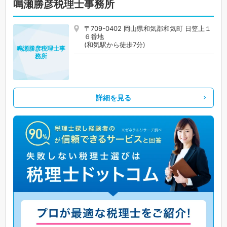
鳴瀬勝彦税理士事務所
〒709-0402 岡山県和気郡和気町 日笠上１
６番地
(和気駅から徒歩7分)
鳴瀬勝彦税理士事
務所
詳細を見る