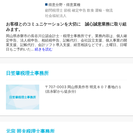
得意分野・得意業種
顧問税理士
節税
確定申告
飲食
運輸・物流
社会福祉法人
お客様とのコミュニケーションを大切に 誠心誠意業務に取り組
みます。
岡山県赤磐市の長谷川公認会計士・税理士事務所です。業務内容は、個人確
定申告、法人税申告、相続税申告、記帳代行、会社設立支援、個人事業の開
業支援、記帳代行、会計ソフト導入支援、経営相談などです。土曜日、日曜
日もご予約いた…
続きを読む
日笠肇税理士事務所
〒707-0003 岡山県美作市 明見８０７番地の１
(吉永駅から徒歩分)
日笠肇税理士事務所
元宗 照夫税理士事務所