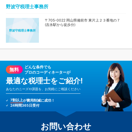
野波守税理士事務所
〒705-0022 岡山県備前市 東片上２３番地の７
(吉永駅から徒歩分)
野波守税理士事務所
どんな条件でも
無料
プロのコーディネーターが
最適な税理士をご紹介!
あなたのニーズや課題を、お気軽にご相談ください
7割以上
が費用削減に成功！
24時間365日受付
お問い合わせ