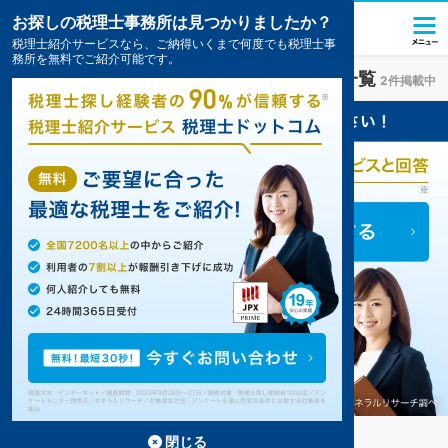
お探しの税理士事務所は見つかりましたか？
税理士紹介サービスなら、ご納得いくまで何度でも税理士事
務所を無料でご紹介可能です。
和気駅(岡山県)
の税理士・会計事務所の一覧
2件掲載中
和気の和気駅の事務所が2件見つかりました。
...
もっと見る
閉じる