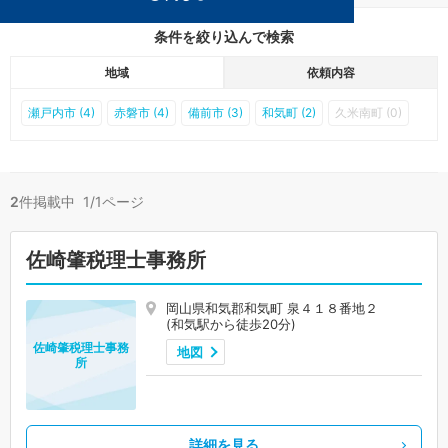
条件を絞り込んで検索
地域
依頼内容
瀬戸内市 (4)
赤磐市 (4)
備前市 (3)
和気町 (2)
久米南町 (0)
2
件掲載中 1/1ページ
佐崎肇税理士事務所
岡山県和気郡和気町 泉４１８番地２
(和気駅から徒歩20分)
佐崎肇税理士事務
地図
所
詳細を見る