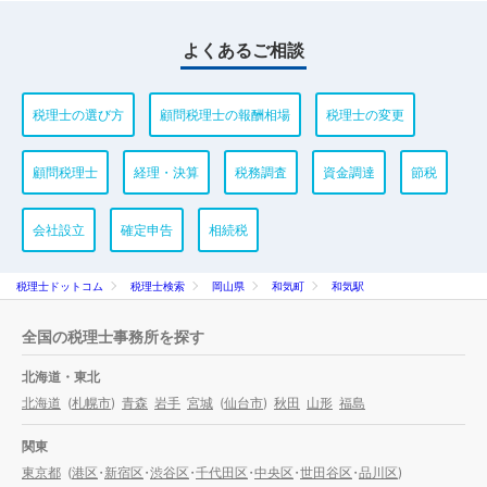
よくあるご相談
税理士の選び方
顧問税理士の報酬相場
税理士の変更
顧問税理士
経理・決算
税務調査
資金調達
節税
会社設立
確定申告
相続税
税理士ドットコム
税理士検索
岡山県
和気町
和気駅
全国の税理士事務所を探す
北海道・東北
北海道
(
札幌市
)
青森
岩手
宮城
(
仙台市
)
秋田
山形
福島
関東
東京都
(
港区
・
新宿区
・
渋谷区
・
千代田区
・
中央区
・
世田谷区
・
品川区
)