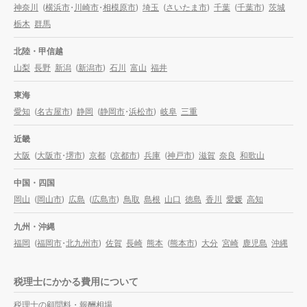
神奈川
(
横浜市
・
川崎市
・
相模原市
)
埼玉
(
さいたま市
)
千葉
(
千葉市
)
茨城
栃木
群馬
北陸・甲信越
山梨
長野
新潟
(
新潟市
)
石川
富山
福井
東海
愛知
(
名古屋市
)
静岡
(
静岡市
・
浜松市
)
岐阜
三重
近畿
大阪
(
大阪市
・
堺市
)
京都
(
京都市
)
兵庫
(
神戸市
)
滋賀
奈良
和歌山
中国・四国
岡山
(
岡山市
)
広島
(
広島市
)
鳥取
島根
山口
徳島
香川
愛媛
高知
九州・沖縄
福岡
(
福岡市
・
北九州市
)
佐賀
長崎
熊本
(
熊本市
)
大分
宮崎
鹿児島
沖縄
税理士にかかる費用について
税理士の顧問料・報酬相場