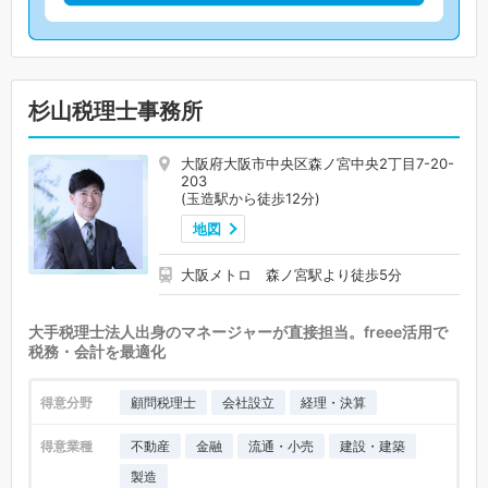
杉山税理士事務所
大阪府大阪市中央区森ノ宮中央2丁目7-20-
203
(玉造駅から徒歩12分)
地図
大阪メトロ 森ノ宮駅より徒歩5分
大手税理士法人出身のマネージャーが直接担当。freee活用で
税務・会計を最適化
得意分野
顧問税理士
会社設立
経理・決算
得意業種
不動産
金融
流通・小売
建設・建築
製造