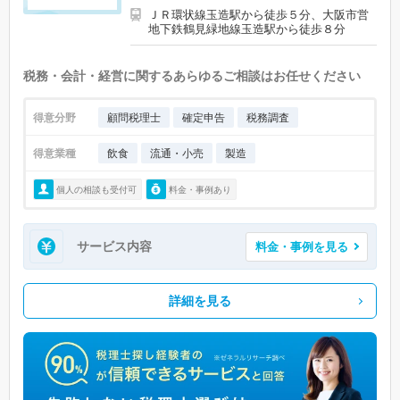
ＪＲ環状線玉造駅から徒歩５分、大阪市営
地下鉄鶴見緑地線玉造駅から徒歩８分
税務・会計・経営に関するあらゆるご相談はお任せください
得意分野
顧問税理士
確定申告
税務調査
得意業種
飲食
流通・小売
製造
個人の相談も受付可
料金・事例あり
サービス内容
料金・事例を見る
詳細を見る