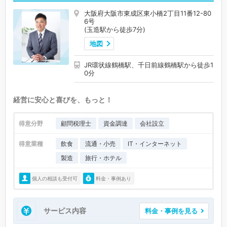
大阪府大阪市東成区東小橋2丁目11番12-80
6号
(玉造駅から徒歩7分)
地図
JR環状線鶴橋駅、千日前線鶴橋駅から徒歩1
0分
経営に安心と喜びを、もっと！
得意分野
顧問税理士
資金調達
会社設立
得意業種
飲食
流通・小売
IT・インターネット
製造
旅行・ホテル
個人の相談も受付可
料金・事例あり
サービス内容
料金・事例を見る