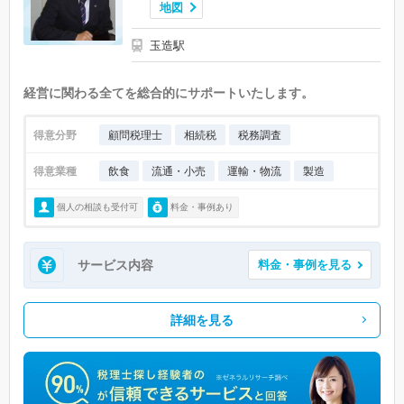
地図
玉造駅
経営に関わる全てを総合的にサポートいたします。
得意分野
顧問税理士
相続税
税務調査
得意業種
飲食
流通・小売
運輸・物流
製造
個人の相談も受付可
料金・事例あり
サービス内容
料金・事例を見る
詳細を見る