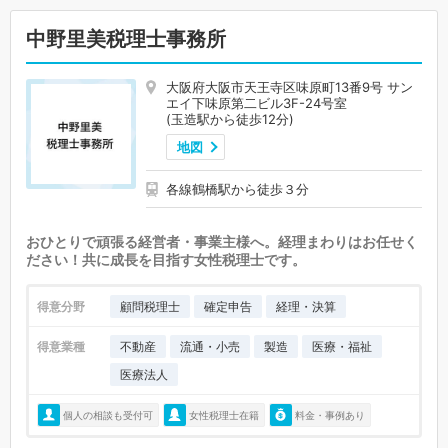
中野里美税理士事務所
大阪府大阪市天王寺区味原町13番9号 サン
エイ下味原第二ビル3F-24号室
(玉造駅から徒歩12分)
地図
各線鶴橋駅から徒歩３分
おひとりで頑張る経営者・事業主様へ。経理まわりはお任せく
ださい！共に成長を目指す女性税理士です。
得意分野
顧問税理士
確定申告
経理・決算
得意業種
不動産
流通・小売
製造
医療・福祉
医療法人
個人の相談も受付可
女性税理士在籍
料金・事例あり