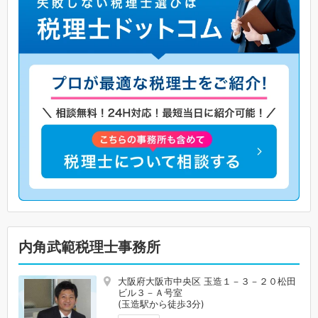
内角武範税理士事務所
大阪府大阪市中央区 玉造１－３－２０松田
ビル３－Ａ号室
(玉造駅から徒歩3分)