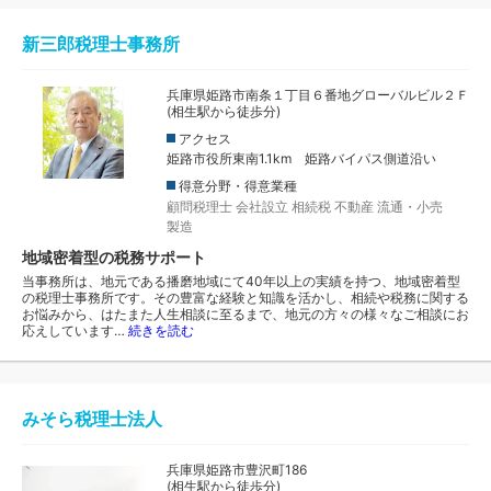
新三郎税理士事務所
兵庫県姫路市南条１丁目６番地グローバルビル２Ｆ
(相生駅から徒歩分)
アクセス
姫路市役所東南1.1km 姫路バイパス側道沿い
得意分野・得意業種
顧問税理士
会社設立
相続税
不動産
流通・小売
製造
地域密着型の税務サポート
当事務所は、地元である播磨地域にて40年以上の実績を持つ、地域密着型
の税理士事務所です。その豊富な経験と知識を活かし、相続や税務に関する
お悩みから、はたまた人生相談に至るまで、地元の方々の様々なご相談にお
応えしています…
続きを読む
みそら税理士法人
兵庫県姫路市豊沢町186
(相生駅から徒歩分)