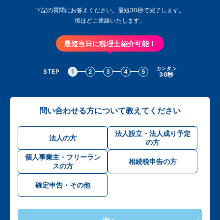
下記の質問にお答えください。最短30秒で完了します。
後ほどご連絡いたします。
最短当日に税理士紹介可能！
カンタン
STEP
1
2
3
4
5
30秒
問い合わせる方について教えてください
法人設立・法人成り予定
法人の方
の方
個人事業主・フリーラン
相続税申告の方
スの方
確定申告・その他