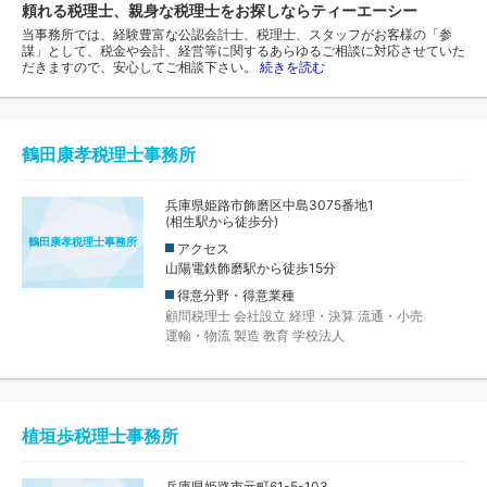
頼れる税理士、親身な税理士をお探しならティーエーシー
当事務所では、経験豊富な公認会計士、税理士、スタッフがお客様の「参
謀」として、税金や会計、経営等に関するあらゆるご相談に対応させていた
だきますので、安心してご相談下さい。
続きを読む
鶴田康孝税理士事務所
兵庫県姫路市飾磨区中島3075番地1
(相生駅から徒歩分)
鶴田康孝税理士事務所
アクセス
山陽電鉄飾磨駅から徒歩15分
得意分野・得意業種
顧問税理士
会社設立
経理・決算
流通・小売
運輸・物流
製造
教育
学校法人
植垣歩税理士事務所
兵庫県姫路市元町61-5-103