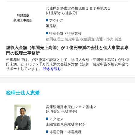
兵庫県姫路市北条梅原町２６７番地の１
(相生駅から徒歩分)
アクセス
姫路駅
得意分野・得意業種
顧問税理士
確定申告
税務調査
流通・小売
製造
総収入金額（年間売上高等）が１億円未満の会社と個人事業者専
門の税理士事務所
当事務所では、姫路決算相談室として、総収入金額（年間売上高等）が１億
円未満、とりわけ５千万円未満の会社を対象に決算・確定申告を格安料金で
サポートしています。
続きを読む
税理士法人恵愛
兵庫県姫路市東山２５７番地２
(相生駅から徒歩分)
アクセス
山陽電鉄八家駅徒歩14分
得意分野・得意業種