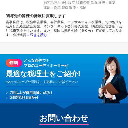
顧問税理士
会社設立
税務調査
飲食
建設・建築
運輸・物流
製造
医療・福祉
関与先の皆様の発展に貢献します
当事務所は、税務申告業務、会計業務、コンサルティング業務、その他ITを
活用した経営総合支援、インターネット会計導入支援、病医院経営診断・会
計税務支援を行います。また、初回は無料相談（６０分）で実施しておりま
す。会社経営…
続きを読む
どんな条件でも
無料
プロのコーディネーターが
最適な税理士をご紹介!
あなたのニーズや課題を、お気軽にご相談ください
7割以上
が費用削減に成功！
24時間365日受付
お問い合わせ