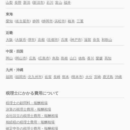
山梨
長野
新潟
(
新潟市
)
石川
富山
福井
東海
愛知
(
名古屋市
)
静岡
(
静岡市
・
浜松市
)
岐阜
三重
近畿
大阪
(
大阪市
・
堺市
)
京都
(
京都市
)
兵庫
(
神戸市
)
滋賀
奈良
和歌山
中国・四国
岡山
(
岡山市
)
広島
(
広島市
)
鳥取
島根
山口
徳島
香川
愛媛
高知
九州・沖縄
福岡
(
福岡市
・
北九州市
)
佐賀
長崎
熊本
(
熊本市
)
大分
宮崎
鹿児島
沖縄
税理士にかかる費用について
税理士の顧問料・報酬相場
決算の税理士費用・報酬相場
会社設立の税理士費用・報酬相場
相続税の税理士費用・報酬相場
確定申告の税理士費用・報酬相場