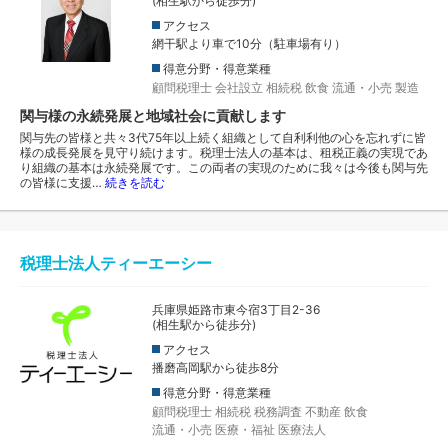
(相生駅から徒歩分)
アクセス
網干駅より車で10分（駐車場有り）
得意分野・得意業種
顧問税理士
会社設立
相続税
飲食
流通・小売
製造
関与様の永続発展と地域社会に貢献します
関与先の皆様と共々3代75年以上続く組織として自利利他の心を忘れずに皆
様の成長発展を見守り続けます。税理士法人の基本は、租税正義の実現であ
り組織の基本は永続発展です。この両者の実現のために我々は今後も関与先
の皆様に支援…
続きを読む
税理士法人ティーエーシー
兵庫県姫路市東今宿3丁目2-36
(相生駅から徒歩分)
アクセス
播磨高岡駅から徒歩8分
得意分野・得意業種
顧問税理士
相続税
税務調査
不動産
飲食
流通・小売
医療・福祉
医療法人