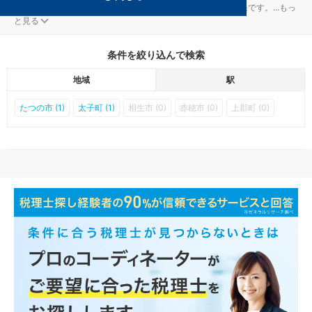
相生の西相生駅の資金調達対策を扱う税理士事務所の検索結果です。
...
もっ
と見る
条件を絞り込んで検索
地域
駅
たつの市 (1)
太子町 (1)
相生市 (0)
赤穂市 (0)
上郡町 (0)