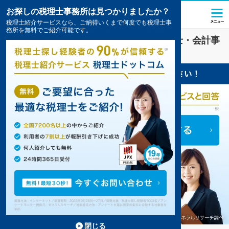
お探しの税理士事務所は見つかりましたか？
税理士紹介サービスなら、ご納得いくまで何度でも税理士事
務所を無料でご紹介可能です。
西相生駅(兵庫県)
の
資金調達
を扱う税理士・会計事
務所の一覧
閉じる