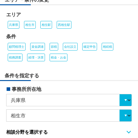
エリア
兵庫県
相生市
相生駅
西相生駅
条件
顧問税理士
資金調達
節税
会社設立
確定申告
相続税
税務調査
経理・決算
税金・お金
条件を指定する
■
事務所所在地
相談分野を選択する