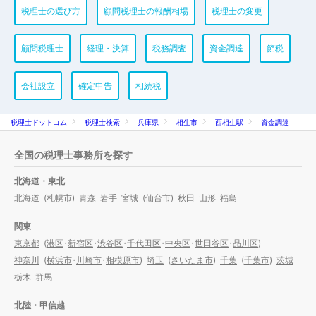
税理士の選び方
顧問税理士の報酬相場
税理士の変更
顧問税理士
経理・決算
税務調査
資金調達
節税
会社設立
確定申告
相続税
税理士ドットコム
税理士検索
兵庫県
相生市
西相生駅
資金調達
全国の税理士事務所を探す
北海道・東北
北海道
(
札幌市
)
青森
岩手
宮城
(
仙台市
)
秋田
山形
福島
関東
東京都
(
港区
・
新宿区
・
渋谷区
・
千代田区
・
中央区
・
世田谷区
・
品川区
)
神奈川
(
横浜市
・
川崎市
・
相模原市
)
埼玉
(
さいたま市
)
千葉
(
千葉市
)
茨城
栃木
群馬
北陸・甲信越