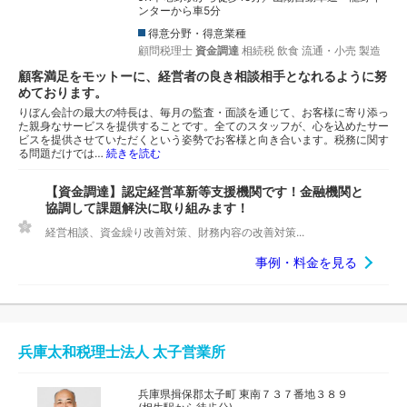
ンターから車5分
得意分野・得意業種
顧問税理士
資金調達
相続税
飲食
流通・小売
製造
顧客満足をモットーに、経営者の良き相談相手となれるように努
めております。
りぼん会計の最大の特長は、毎月の監査・面談を通じて、お客様に寄り添っ
た親身なサービスを提供することです。全てのスタッフが、心を込めたサー
ビスを提供させていただくという姿勢でお客様と向き合います。税務に関す
る問題だけでは…
続きを読む
【資金調達】認定経営革新等支援機関です！金融機関と
協調して課題解決に取り組みます！
経営相談、資金繰り改善対策、財務内容の改善対策...
事例・料金を見る
兵庫太和税理士法人 太子営業所
兵庫県揖保郡太子町 東南７３７番地３８９