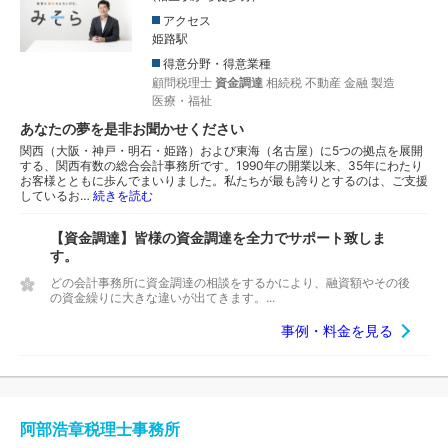
アクセス
姫路駅
得意分野・得意業種
顧問税理士
資金調達
相続税
不動産
金融
製造
医療・福祉
あなたの夢を是非お聞かせください
関西（大阪・神戸・明石・姫路）および東海（名古屋）に5つの拠点を展開
する、関西有数の総合会計事務所です。1990年の開業以来、35年にわたり
お客様とともに歩んでまいりました。私たちが最も誇りとするのは、ご支援
しているお…
続きを読む
【資金調達】皆様の資金調達を全力でサポート致しま
す。
どの会計事務所に資金調達の相談をするかにより、融資額やその後
の資金繰りに大きな違いが出てきます。...
事例・料金を見る
阿部浩章税理士事務所