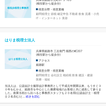
(相生駅から徒歩分)
植垣歩税理士事務所
得意分野・得意業種
顧問税理士
節税
確定申告
不動産
飲食
流通・小売
IT・インターネット
美容
はりま税理士法人
兵庫県姫路市 三左衛門 堀西の町207
(相生駅から徒歩分)
はりま税理士法人
アクセス
姫路駅
得意分野・得意業種
顧問税理士
会社設立
相続税
飲食
建設・建築
医療・福祉
当法人は、公認会計士服部会計事務所として平成元年開業以来、もうすぐ３
０年をむかえ、姫路市を中心とした播磨地域のお客様と共に成長して参りま
した。創業当初から比べると事務所スタッフも２０名弱(公認会計士・税理
士２名含む)と…
続きを読む