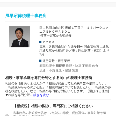
風早昭徳税理士事務所
岡山県岡山市北区 表町１丁目７－１５パークスク
エアＳＨＯＷＡ６０１
(備前一宮駅から徒歩分)
アクセス
電車：各線岡山駅から徒歩15分 岡山電軌東山線県
庁通り駅から徒歩1分／車：岡山駅前（東口）より
7分
得意分野・得意業種
顧問税理士
相続税
経理・決算
不動産
飲食
流通・小売
建設・建築
製造
相続・事業承継を専門分野とする岡山の税理士事務所
相続のお悩みありませんか？「相続が発生して相続税申告を依頼したい」
「相続税がかかるのか心配」「相続対策について相談したい」「相続税の節
税を検討したい」など、相続の専門家が対応いたします。【選ばれる理由】
▼相続を専門分野…
続きを読む
【相続税】相続の悩み、専門家にご相談ください
当事務所の相続税申告は、相続税の節税、税務調査の事前対策や遺