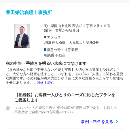
豊田栄治税理士事務所
岡山県岡山市北区 西古松２丁目２番１５号
(備前一宮駅から徒歩分)
アクセス
JR瀬戸大橋線 大元駅より徒歩3分
得意分野・得意業種
相続税
不動産
税の申告・手続きを明るい未来につなげます
【きめ細かな対応で不安のない相続を実現】大切な方の遺産を受け継ぐこ
と。大切な方へ財産を遺すこと。いずれも、その方の「人生」に関わる重要
な問題です。今の判断が将来の自分や子孫に大きな影響をもたらす可能性も
十分にあります。…
続きを読む
【相続税】お客様一人ひとりのニーズに応じたプランを
ご提案します
＜コンパクト相続税申告＞ 相続財産が1億円以下であり、お持ちの
不動産がご自宅のみの方限定のコンパ...
事例・料金を見る