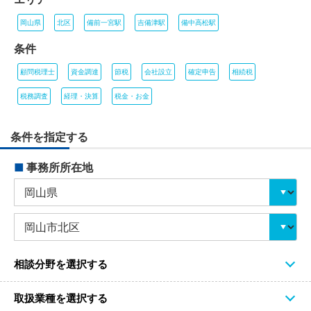
岡山県
北区
備前一宮駅
吉備津駅
備中高松駅
条件
顧問税理士
資金調達
節税
会社設立
確定申告
相続税
税務調査
経理・決算
税金・お金
条件を指定する
■
事務所所在地
相談分野を選択する
取扱業種を選択する