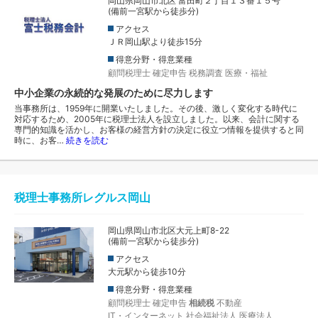
岡山県岡山市北区 富田町２丁目１３番１５号
(備前一宮駅から徒歩分)
アクセス
ＪＲ岡山駅より徒歩15分
得意分野・得意業種
顧問税理士
確定申告
税務調査
医療・福祉
中小企業の永続的な発展のために尽力します
当事務所は、1959年に開業いたしました。その後、激しく変化する時代に
対応するため、2005年に税理士法人を設立しました。以来、会計に関する
専門的知識を活かし、お客様の経営方針の決定に役立つ情報を提供すると同
時に、お客…
続きを読む
税理士事務所レグルス岡山
岡山県岡山市北区大元上町8-22
(備前一宮駅から徒歩分)
アクセス
大元駅から徒歩10分
得意分野・得意業種
顧問税理士
確定申告
相続税
不動産
IT・インターネット
社会福祉法人
医療法人