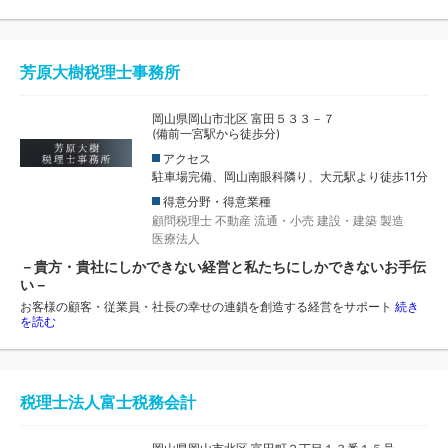
芳原大樹税理士事務所
岡山県岡山市北区 富田５３３－７
(備前一宮駅から徒歩分)
アクセス
駐車場完備、岡山南眼科隣り、大元駅より徒歩11分
得意分野・得意業種
顧問税理士
不動産
流通・小売
建設・建築
製造
医療法人
－貴方・貴社にしかできない経営と私たちにしかできないお手伝
い－
お客様の顧客・従業員・社長の幸せの連鎖を創造する経営をサポート
続き
を読む
税理士法人富士税務会計