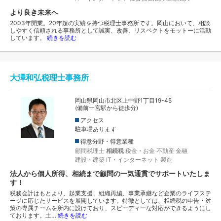
より良き未来へ
2003年開業。20年超の実績を持つ税理士事務所です。岡山において、相談
しやすく信頼される事務所として誠実、改善、リスペクトをモットーに活動
しています。
続きを読む
大澤和弘税理士事務所
岡山県岡山市北区上中野1丁目19-45
(備前一宮駅から徒歩分)
アクセス
駐車場あります
得意分野・得意業種
顧問税理士
相続税
税金・お金
不動産
金融
建設・建築
IT・インターネット
製造
法人から個人所得、相続まで顧問の一気通貫でサポートいたしま
す！
税務会計はもとより、起業支援、組織再編、事業承継など企業のライフステ
ージに応じたサービスを展開しています。特徴としては、相続税の申告・対
策の専属チームを所内に設けており、スピーディーな対応ができるようにし
ております。土…
続きを読む