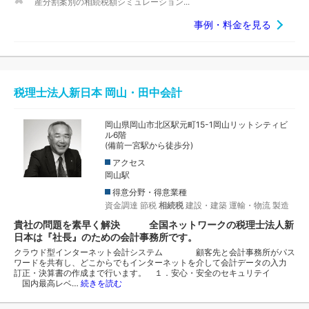
産分割案別の相続税額シミュレーション...
事例・料金を見る
税理士法人新日本 岡山・田中会計
岡山県岡山市北区駅元町15-1岡山リットシティビ
ル6階
(備前一宮駅から徒歩分)
アクセス
岡山駅
得意分野・得意業種
資金調達
節税
相続税
建設・建築
運輸・物流
製造
貴社の問題を素早く解決 全国ネットワークの税理士法人新
日本は『社長』のための会計事務所です。
クラウド型インターネット会計システム 顧客先と会計事務所がパス
ワードを共有し、どこからでもインターネットを介して会計データの入力
訂正・決算書の作成まで行います。 １．安心・安全のセキュリテイ
国内最高レベ…
続きを読む