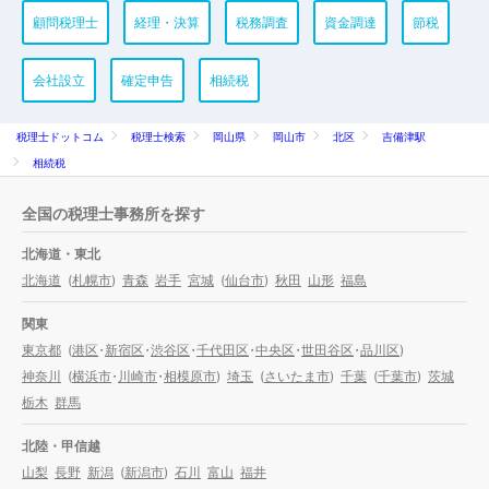
顧問税理士
経理・決算
税務調査
資金調達
節税
会社設立
確定申告
相続税
税理士ドットコム
税理士検索
岡山県
岡山市
北区
吉備津駅
相続税
全国の税理士事務所を探す
北海道・東北
北海道
(
札幌市
)
青森
岩手
宮城
(
仙台市
)
秋田
山形
福島
関東
東京都
(
港区
・
新宿区
・
渋谷区
・
千代田区
・
中央区
・
世田谷区
・
品川区
)
神奈川
(
横浜市
・
川崎市
・
相模原市
)
埼玉
(
さいたま市
)
千葉
(
千葉市
)
茨城
栃木
群馬
北陸・甲信越
山梨
長野
新潟
(
新潟市
)
石川
富山
福井