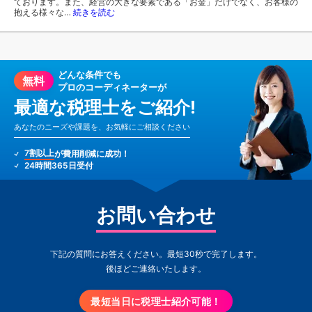
ております。また、経営の大きな要素である「お金」だけでなく、お客様の
抱える様々な…
続きを読む
どんな条件でも
無料
プロのコーディネーターが
最適な税理士をご紹介!
あなたのニーズや課題を、お気軽にご相談ください
7割以上
が費用削減に成功！
24時間365日受付
お問い合わせ
下記の質問にお答えください。最短30秒で完了します。
後ほどご連絡いたします。
最短当日に税理士紹介可能！