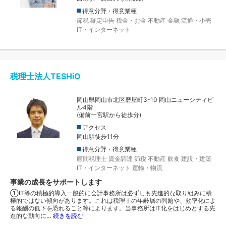
得意分野・得意業種
節税
確定申告
税金・お金
不動産
金融
流通・小売
IT・インターネット
税理士法人TESHiO
岡山県岡山市北区磨屋町3-10 岡山ニューシティビ
ル4階
(備前一宮駅から徒歩分)
アクセス
岡山駅徒歩11分
得意分野・得意業種
顧問税理士
資金調達
節税
不動産
飲食
建設・建築
IT・インターネット
運輸・物流
事業の成長をサポートします
①IT等の積極的導入一般的に会計事務所は必ずしも先進的な取り組みに積
極的ではない傾向があります。これは税理士の年齢層の問題や、効率化によ
る報酬の低下を恐れること等によります。当事務所はIT化をはじめとする先
進的な動向に…
続きを読む