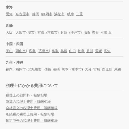
東海
愛知
(
名古屋市
)
静岡
(
静岡市
・
浜松市
)
岐阜
三重
近畿
大阪
(
大阪市
・
堺市
)
京都
(
京都市
)
兵庫
(
神戸市
)
滋賀
奈良
和歌山
中国・四国
岡山
(
岡山市
)
広島
(
広島市
)
鳥取
島根
山口
徳島
香川
愛媛
高知
九州・沖縄
福岡
(
福岡市
・
北九州市
)
佐賀
長崎
熊本
(
熊本市
)
大分
宮崎
鹿児島
沖縄
税理士にかかる費用について
税理士の顧問料・報酬相場
決算の税理士費用・報酬相場
会社設立の税理士費用・報酬相場
相続税の税理士費用・報酬相場
確定申告の税理士費用・報酬相場