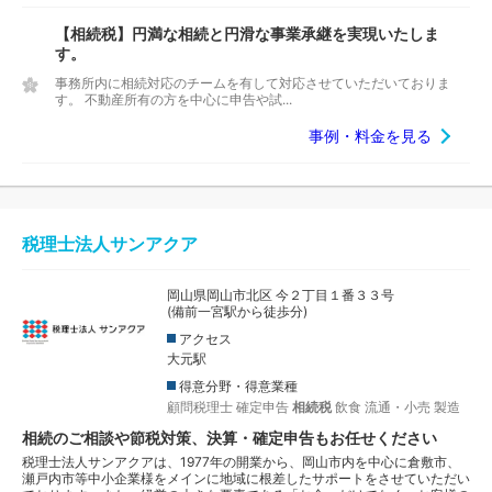
【相続税】円満な相続と円滑な事業承継を実現いたしま
す。
事務所内に相続対応のチームを有して対応させていただいておりま
す。 不動産所有の方を中心に申告や試...
事例・料金を見る
税理士法人サンアクア
岡山県岡山市北区 今２丁目１番３３号
(備前一宮駅から徒歩分)
アクセス
大元駅
得意分野・得意業種
顧問税理士
確定申告
相続税
飲食
流通・小売
製造
相続のご相談や節税対策、決算・確定申告もお任せください
税理士法人サンアクアは、1977年の開業から、岡山市内を中心に倉敷市、
瀬戸内市等中小企業様をメインに地域に根差したサポートをさせていただい