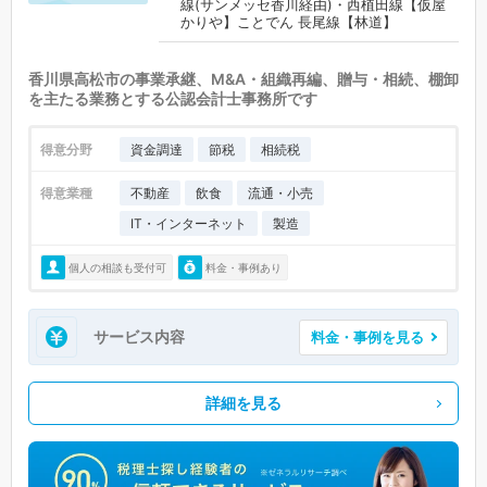
線(サンメッセ香川経由)・西植田線【仮屋
かりや】ことでん 長尾線【林道】
香川県高松市の事業承継、M&A・組織再編、贈与・相続、棚卸
を主たる業務とする公認会計士事務所です
得意分野
資金調達
節税
相続税
得意業種
不動産
飲食
流通・小売
IT・インターネット
製造
個人の相談も受付可
料金・事例あり
サービス内容
料金・事例を見る
詳細を見る