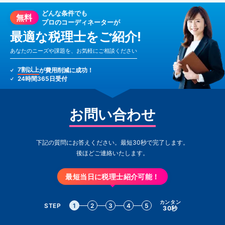
どんな条件でも
無料
プロのコーディネーターが
最適な税理士をご紹介!
あなたのニーズや課題を、お気軽にご相談ください
7割以上
が費用削減に成功！
24時間365日受付
お問い合わせ
下記の質問にお答えください。最短30秒で完了します。
後ほどご連絡いたします。
最短当日に税理士紹介可能！
カンタン
STEP
1
2
3
4
5
30秒