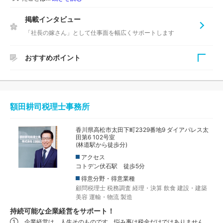
掲載インタビュー
「社長の嫁さん」として仕事面を幅広くサポートします
おすすめポイント
所長の和泉潤税理士は、国税での経験を生かした豊富な知識
をベースに法人・個人の税務顧問や創業支援はもちろん相続
税対策・相続税申告や事業承継のご相談など、幅広い経験を
額田耕司税理士事務所
お持ちの税理士です。また、コーチング資格を保有され、継
続的な経営アドバイスなどにも応じていることが特徴です。
香川県高松市太田下町2329番地9 ダイアパレス太
田第6 102号室
(林道駅から徒歩分)
アクセス
コトデン伏石駅 徒歩5分
得意分野・得意業種
顧問税理士
税務調査
経理・決算
飲食
建設・建築
美容
運輸・物流
製造
持続可能な企業経営をサポート！
① 企業経営は、人生そのものです。悩み事は税金だけではありません。