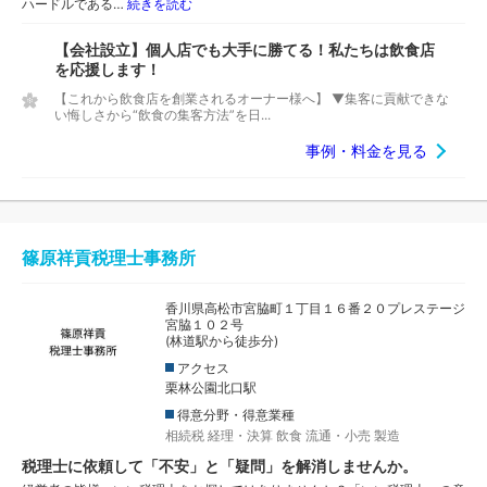
ハードルである…
続きを読む
【会社設立】個人店でも大手に勝てる！私たちは飲食店
を応援します！
【これから飲食店を創業されるオーナー様へ】 ▼集客に貢献できな
い悔しさから“飲食の集客方法”を日...
事例・料金を見る
篠原祥貢税理士事務所
香川県高松市宮脇町１丁目１６番２０プレステージ
宮脇１０２号
(林道駅から徒歩分)
アクセス
栗林公園北口駅
得意分野・得意業種
相続税
経理・決算
飲食
流通・小売
製造
税理士に依頼して「不安」と「疑問」を解消しませんか。