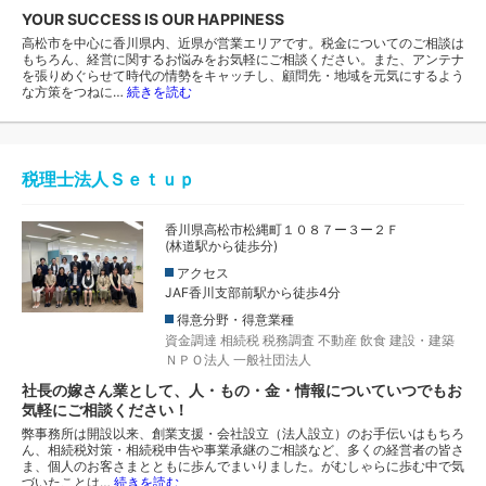
YOUR SUCCESS IS OUR HAPPINESS
高松市を中心に香川県内、近県が営業エリアです。税金についてのご相談は
もちろん、経営に関するお悩みをお気軽にご相談ください。また、アンテナ
を張りめぐらせて時代の情勢をキャッチし、顧問先・地域を元気にするよう
な方策をつねに…
続きを読む
税理士法人Ｓｅｔｕｐ
香川県高松市松縄町１０８７ー３ー２Ｆ
(林道駅から徒歩分)
アクセス
JAF香川支部前駅から徒歩4分
得意分野・得意業種
資金調達
相続税
税務調査
不動産
飲食
建設・建築
ＮＰＯ法人
一般社団法人
社長の嫁さん業として、人・もの・金・情報についていつでもお
気軽にご相談ください！
弊事務所は開設以来、創業支援・会社設立（法人設立）のお手伝いはもちろ
ん、相続税対策・相続税申告や事業承継のご相談など、多くの経営者の皆さ
ま、個人のお客さまとともに歩んでまいりました。がむしゃらに歩む中で気
づいたことは…
続きを読む