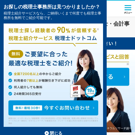
お探しの税理士事務所は見つかりましたか？
税理士紹介サービスなら、ご納得いくまで何度でも税理士事
務所を無料でご紹介可能です。
木太町駅(香川県)
の
会社設立
を扱う税理士・会計事
務所の一覧
1件掲載中
閉じる