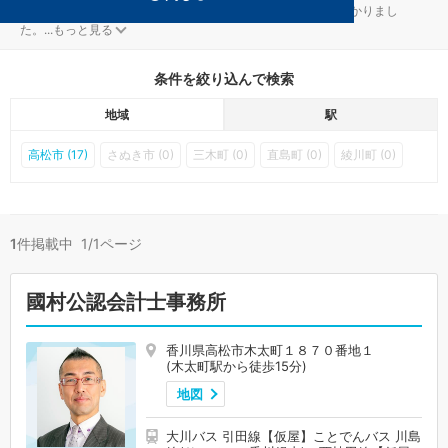
高松の木太町駅の会社設立対策を扱う税理士事務所が1件見つかりまし
た。
...
もっと見る
条件を絞り込んで検索
地域
駅
高松市 (17)
さぬき市 (0)
三木町 (0)
直島町 (0)
綾川町 (0)
1
件掲載中 1/1ページ
國村公認会計士事務所
香川県高松市木太町１８７０番地１
(木太町駅から徒歩15分)
地図
大川バス 引田線【仮屋】ことでんバス 川島