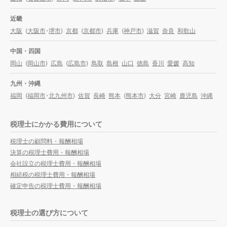
近畿
大阪
(
大阪市
・
堺市
)
京都
(
京都市
)
兵庫
(
神戸市
)
滋賀
奈良
和歌山
中国・四国
岡山
(
岡山市
)
広島
(
広島市
)
鳥取
島根
山口
徳島
香川
愛媛
高知
九州・沖縄
福岡
(
福岡市
・
北九州市
)
佐賀
長崎
熊本
(
熊本市
)
大分
宮崎
鹿児島
沖縄
税理士にかかる費用について
税理士の顧問料・報酬相場
決算の税理士費用・報酬相場
会社設立の税理士費用・報酬相場
相続税の税理士費用・報酬相場
確定申告の税理士費用・報酬相場
税理士の選び方について