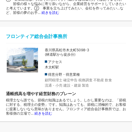
皆様の様々な悩みに寄り添いながら、企業経営をサポートしていきたい
と考えています。② 事業を立ち上げてみたい、会社を作ってみたい…な
ど、皆様の夢のお手…
続きを読む
フロンティア総合会計事務所
香川県高松市木太町5098-3
(林道駅から徒歩分)
アクセス
木太町駅
得意分野・得意業種
顧問税理士
確定申告
税務調査
不動産
飲食
流通・小売
建設・建築
製造
通帳残高を増やす経営財務のブレーン
税理士なら誰でも、節税の知識はあるでしょう。しかし重要なのは、「節税
に対する、税理士の姿勢」です。知識はあっても、節税に消極的で、お客様
に提案しないなら意味がありません。フロンティア総合会計事務所では、お
客様側の立場で…
続きを読む