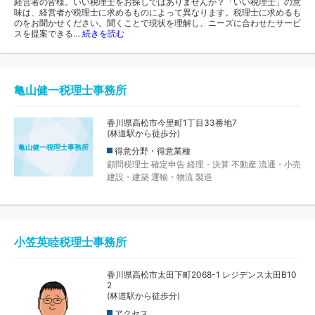
経営者の皆様。いい税理士をお探しではありませんか？「いい税理士」の意
味は、経営者が税理士に求めるものによって異なります。税理士に求めるも
のをお聞かせください。聞くことで現状を理解し、ニーズに合わせたサービ
スを提案できる…
続きを読む
亀山健一税理士事務所
香川県高松市今里町1丁目33番地7
(林道駅から徒歩分)
亀山健一税理士事務所
得意分野・得意業種
顧問税理士
確定申告
経理・決算
不動産
流通・小売
建設・建築
運輸・物流
製造
小笠英睦税理士事務所
香川県高松市太田下町2068-1 レジデンス太田B10
2
(林道駅から徒歩分)
アクセス