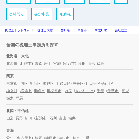
会社設立
確定申告
相続税
税理士ドットコム
税理士検索
香川県
高松市
木太町駅
会社設立
全国の税理士事務所を探す
北海道・東北
北海道
(
札幌市
)
青森
岩手
宮城
(
仙台市
)
秋田
山形
福島
関東
東京都
(
港区
・
新宿区
・
渋谷区
・
千代田区
・
中央区
・
世田谷区
・
品川区
)
神奈川
(
横浜市
・
川崎市
・
相模原市
)
埼玉
(
さいたま市
)
千葉
(
千葉市
)
茨城
栃木
群馬
北陸・甲信越
山梨
長野
新潟
(
新潟市
)
石川
富山
福井
東海
愛知
(
名古屋市
)
静岡
(
静岡市
・
浜松市
)
岐阜
三重