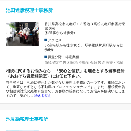
池田達彦税理士事務所
香川県高松市丸亀町１３番地３高松丸亀町参番街東
館６階
(林道駅から徒歩分)
アクセス
JR高松駅から徒歩10分、琴平電鉄片原町駅から徒
歩6分
得意分野・得意業種
節税
確定申告
相続税
不動産
金融
製造
医療・福祉
相続に関するお悩みなら、「安心と信頼」を理念とする当事務所
（あおぞら資産相談室）にお任せ下さい。
当事務所は、相続に特化した数少ない税理士事務所の一つです。相続におい
て、重要なカギとなる不動産のプロフェッショナルです。また、相続税申告
や相続税対策の経験も豊富で、お客様の親身になってお悩みを解決いたしま
すので、安心し…
続きを読む
池見融税理士事務所