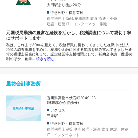
太田駅より徒歩20分
得意分野・得意業種
顧問税理士
節税
税務調査
飲食
流通・小売
建設・建築
IT・インターネット
製造
元国税局勤務の豊富な経験を活かし、税務調査について親切丁寧
にサポートします
私は、これまで30年を超えて、税務行政に携わってきました在職中は法人
税等の調査事務を中心に、税務や金融に関する知識を積み重ねてきました通
常の税理士業務に加えて、認定経営等支援機関として、補助金申請・優遇税
制のほか、創業…
続きを読む
里坊会計事務所
香川県高松市伏石町2049-23
(林道駅から徒歩分)
里坊会計事務所
アクセス
三条駅
得意分野・得意業種
顧問税理士
確定申告
経理・決算
飲食
建設・建築
IT・インターネット