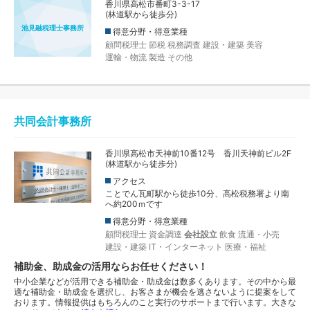
香川県高松市番町3-3-17
(林道駅から徒歩分)
池見融税理士事務所
得意分野・得意業種
顧問税理士
節税
税務調査
建設・建築
美容
運輸・物流
製造
その他
共同会計事務所
香川県高松市天神前10番12号 香川天神前ビル2F
(林道駅から徒歩分)
アクセス
ことでん瓦町駅から徒歩10分、高松税務署より南
へ約200ｍです
得意分野・得意業種
顧問税理士
資金調達
会社設立
飲食
流通・小売
建設・建築
IT・インターネット
医療・福祉
補助金、助成金の活用ならお任せください！
中小企業などが活用できる補助金・助成金は数多くあります。その中から最
適な補助金・助成金を選択し、お客さまが機会を逃さないように提案をして
おります。情報提供はもちろんのこと実行のサポートまで行います。大きな