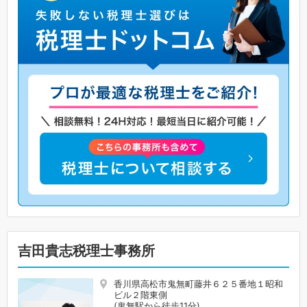
吉田貴志税理士事務所
香川県高松市鬼無町藤井６２５番地１昭和
ビル２階東側
(鬼無駅から徒歩11分)