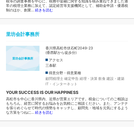
税等の調査事務を中心に、税務や金融に関する知識を積み重ねてきました通
常の税理士業務に加えて、認定経営等支援機関として、補助金申請・優遇税
制のほか、創業…
続きを読む
里坊会計事務所
香川県高松市伏石町2049-23
(香西駅から徒歩分)
里坊会計事務所
アクセス
三条駅
得意分野・得意業種
顧問税理士
確定申告
経理・決算
飲食
建設・建築
IT・インターネット
YOUR SUCCESS IS OUR HAPPINESS
高松市を中心に香川県内、近県が営業エリアです。税金についてのご相談は
もちろん、経営に関するお悩みをお気軽にご相談ください。また、アンテナ
を張りめぐらせて時代の情勢をキャッチし、顧問先・地域を元気にするよう
な方策をつねに…
続きを読む