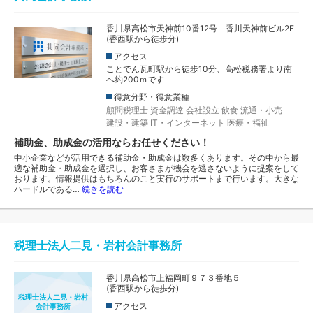
香川県高松市天神前10番12号 香川天神前ビル2F
(香西駅から徒歩分)
アクセス
ことでん瓦町駅から徒歩10分、高松税務署より南
へ約200ｍです
得意分野・得意業種
顧問税理士
資金調達
会社設立
飲食
流通・小売
建設・建築
IT・インターネット
医療・福祉
補助金、助成金の活用ならお任せください！
中小企業などが活用できる補助金・助成金は数多くあります。その中から最
適な補助金・助成金を選択し、お客さまが機会を逃さないように提案をして
おります。情報提供はもちろんのこと実行のサポートまで行います。大きな
ハードルである…
続きを読む
税理士法人二見・岩村会計事務所
香川県高松市上福岡町９７３番地５
(香西駅から徒歩分)
税理士法人二見・岩村
アクセス
会計事務所