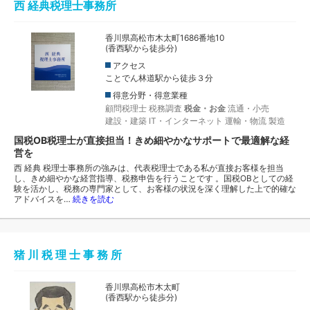
西 経典税理士事務所
香川県高松市木太町1686番地10
(香西駅から徒歩分)
アクセス
ことでん林道駅から徒歩３分
得意分野・得意業種
顧問税理士
税務調査
税金・お金
流通・小売
建設・建築
IT・インターネット
運輸・物流
製造
国税OB税理士が直接担当！きめ細やかなサポートで最適解な経
営を
西 経典 税理士事務所の強みは、代表税理士である私が直接お客様を担当
し、きめ細やかな経営指導、税務申告を行うことです 。国税OBとしての経
験を活かし、税務の専門家として、お客様の状況を深く理解した上で的確な
アドバイスを…
続きを読む
猪 川 税 理 士 事 務 所
香川県高松市木太町
(香西駅から徒歩分)