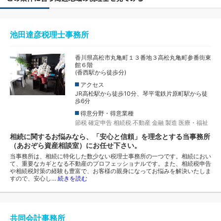
池田達彦税理士事務所
香川県高松市丸亀町１３番地３高松丸亀町参番街東
館６階
(香西駅から徒歩分)
アクセス
JR高松駅から徒歩10分、琴平電鉄片原町駅から徒
歩6分
得意分野・得意業種
節税
確定申告
相続税
不動産
金融
製造
医療・福祉
相続に関するお悩みなら、「安心と信頼」を理念とする当事務所
（あおぞら資産相談室）にお任せ下さい。
当事務所は、相続に特化した数少ない税理士事務所の一つです。相続におい
て、重要なカギとなる不動産のプロフェッショナルです。また、相続税申告
や相続税対策の経験も豊富で、お客様の親身になってお悩みを解決いたしま
すので、安心し…
続きを読む
共同会計事務所