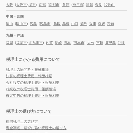
大阪
(
大阪市
・
堺市
)
京都
(
京都市
)
兵庫
(
神戸市
)
滋賀
奈良
和歌山
中国・四国
岡山
(
岡山市
)
広島
(
広島市
)
鳥取
島根
山口
徳島
香川
愛媛
高知
九州・沖縄
福岡
(
福岡市
・
北九州市
)
佐賀
長崎
熊本
(
熊本市
)
大分
宮崎
鹿児島
沖縄
税理士にかかる費用について
税理士の顧問料・報酬相場
決算の税理士費用・報酬相場
会社設立の税理士費用・報酬相場
相続税の税理士費用・報酬相場
確定申告の税理士費用・報酬相場
税理士の選び方について
顧問税理士の選び方
資金調達・融資に強い税理士の選び方