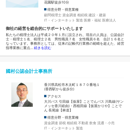
花園駅徒歩10分
得意分野・得意業種
顧問税理士
資金調達
相続税
建設・建築
IT・インターネット
製造
医療・福祉
医療法人
御社の経営を総合的にサポートいたします
私たちの税理士法人は平成２０年１月に設立され、現在の人員は、公認会計
士・税理士１名、税理士２名 男性職員７名 女性職員６名 合計１６名と
なっています。事務所としては、従来の記帳代行業務の範疇を超えた、経営
指導業務に重点…
続きを読む
國村公認会計士事務所
香川県高松市木太町１８７０番地１
(香西駅から徒歩分)
アクセス
大川バス 引田線【仮屋】ことでんバス 川島線(サン
メッセ香川経由)・西植田線【仮屋かりや】ことで
ん 長尾線【林道】
得意分野・得意業種
資金調達
節税
相続税
不動産
飲食
流通・小売
IT・インターネット
製造