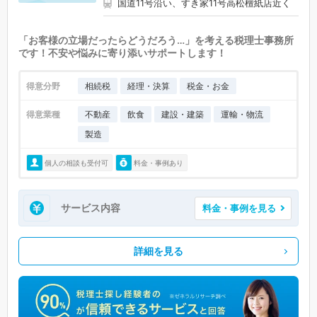
国道11号沿い、すき家11号高松檀紙店近く
「お客様の立場だったらどうだろう…」を考える税理士事務所
です！不安や悩みに寄り添いサポートします！
得意分野
相続税
経理・決算
税金・お金
得意業種
不動産
飲食
建設・建築
運輸・物流
製造
個人の相談も受付可
料金・事例あり
サービス内容
料金・事例を見る
詳細を見る