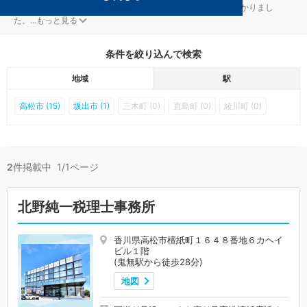
高松の鬼無駅の税金・お金対策を扱う税理士事務所が2件見つかりまし
た。
...
もっと見る
条件を絞り込んで検索
地域
駅
高松市 (15)
坂出市 (1)
三木町 (0)
直島町 (0)
綾川町 (0)
2
件掲載中 1/1ページ
北野純一税理士事務所
香川県高松市檀紙町１６４８番地６カヘイ
ビル１階
(鬼無駅から徒歩28分)
地図