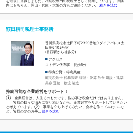
を最後に退職しました。相続税専門の税理士として開業しています。 四国
内はもちろん、岡山・兵庫・大阪の方もご連絡ください。
続きを読む
額田耕司税理士事務所
香川県高松市太田下町2329番地9 ダイアパレス太
田第6 102号室
(香西駅から徒歩分)
アクセス
コトデン伏石駅 徒歩5分
得意分野・得意業種
顧問税理士
税務調査
経理・決算
飲食
建設・建築
美容
運輸・物流
製造
持続可能な企業経営をサポート！
① 企業経営は、人生そのものです。悩み事は税金だけではありません。
皆様の様々な悩みに寄り添いながら、企業経営をサポートしていきたい
と考えています。② 事業を立ち上げてみたい、会社を作ってみたい…な
ど、皆様の夢のお手…
続きを読む