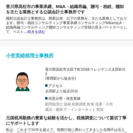
香川県高松市の事業承継、M&A・組織再編、贈与・相続、棚卸
を主たる業務とする公認会計士事務所です
國村公認会計士事務所は、開業以来、以下の業務を、主たる業務としており
ます。贈与・相続コンサルティング事業承継コンサルティングM&amp;A・
組織再編コンサルティング棚卸コンサルティング皆様の良きパートナーとし
て、ベスト…
続きを読む
小笠英睦税理士事務所
香川県高松市太田下町2068-1 レジデンス太田B10
2
(香西駅から徒歩分)
アクセス
太田駅より徒歩20分
得意分野・得意業種
顧問税理士
節税
税務調査
飲食
流通・小売
建設・建築
IT・インターネット
製造
元国税局勤務の豊富な経験を活かし、税務調査について親切丁寧
にサポートします
私は、これまで30年を超えて、税務行政に携わってきました在職中は法人