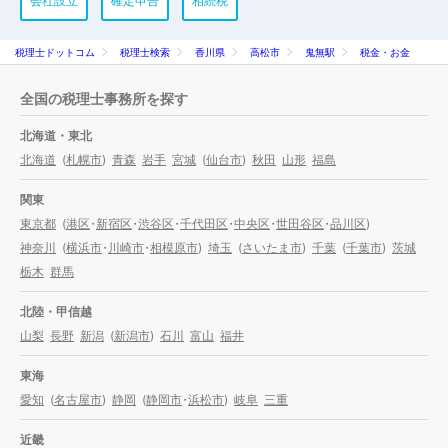
会社設立
確定申告
相続税
税理士ドットコム
税理士検索
香川県
高松市
鬼無駅
税金・お金
全国の税理士事務所を探す
北海道・東北
北海道
(
札幌市
)
青森
岩手
宮城
(
仙台市
)
秋田
山形
福島
関東
東京都
(
港区
・
新宿区
・
渋谷区
・
千代田区
・
中央区
・
世田谷区
・
品川区
)
神奈川
(
横浜市
・
川崎市
・
相模原市
)
埼玉
(
さいたま市
)
千葉
(
千葉市
)
茨城
栃木
群馬
北陸・甲信越
山梨
長野
新潟
(
新潟市
)
石川
富山
福井
東海
愛知
(
名古屋市
)
静岡
(
静岡市
・
浜松市
)
岐阜
三重
近畿