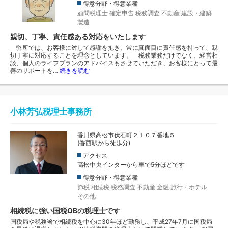
得意分野・得意業種
顧問税理士
確定申告
税務調査
不動産
建設・建築
製造
親切、丁寧、責任感ある対応をいたします
弊所では、お客様に対して感謝を抱き、常に真面目に責任感を持って、親
切丁寧に対応することを理念としています。 税務業務だけでなく、経営相
談、個人のライフプランのアドバイスもさせていただき、お客様にとって最
善のサポートを…
続きを読む
小林芳弘税理士事務所
香川県高松市伏石町２１０７番地５
(香西駅から徒歩分)
アクセス
高松中央インターから車で5分ほどです
得意分野・得意業種
節税
相続税
税務調査
不動産
金融
旅行・ホテル
その他
相続税に強い国税OBの税理士です
国税局や税務署で相続税を中心に30年ほど勤務し、平成27年7月に国税局