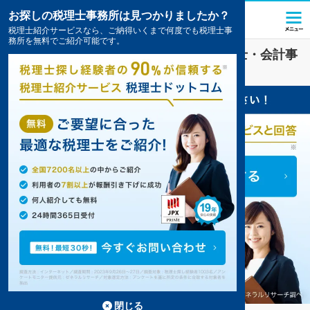
お探しの税理士事務所は見つかりましたか？
税理士紹介サービスなら、ご納得いくまで何度でも税理士事
務所を無料でご紹介可能です。
鬼無駅(香川県)
の
税金・お金
を扱う税理士・会計事
務所の一覧
2件掲載中
閉じる