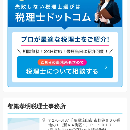
都築孝明税理士事務所
〒270-0137 千葉県流山市 市野谷６６０番
地の１（新Ａ４街区１）Ｐ－１０１７
(流山おおたかの森駅から徒歩6分)