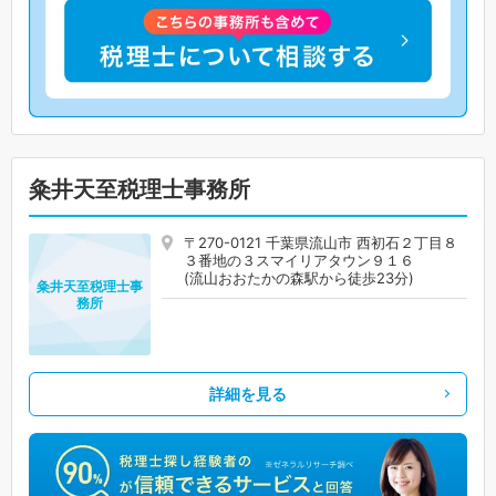
粂井天至税理士事務所
〒270-0121 千葉県流山市 西初石２丁目８
３番地の３スマイリアタウン９１６
(流山おおたかの森駅から徒歩23分)
粂井天至税理士事
務所
詳細を見る