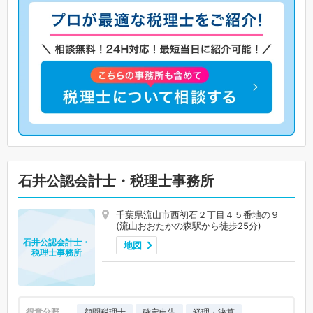
石井公認会計士・税理士事務所
千葉県流山市西初石２丁目４５番地の９
(流山おおたかの森駅から徒歩25分)
石井公認会計士・
地図
税理士事務所
得意分野
顧問税理士
確定申告
経理・決算