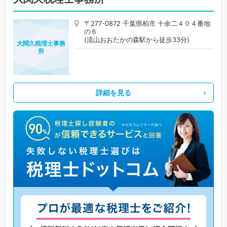
〒277-0872 千葉県柏市 十余二４０４番地
の６
(流山おおたかの森駅から徒歩33分)
大関久税理士事務
所
詳細を見る