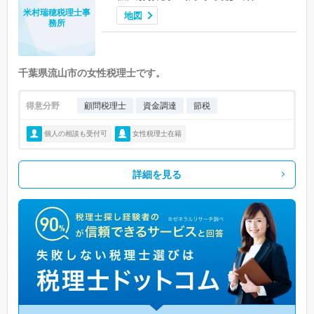
米村瑞穂税理士事
地図
務所
千葉県流山市の女性税理士です。
得意分野
顧問税理士
資金調達
節税
個人の相談も受付可
女性税理士在籍
詳細を見る