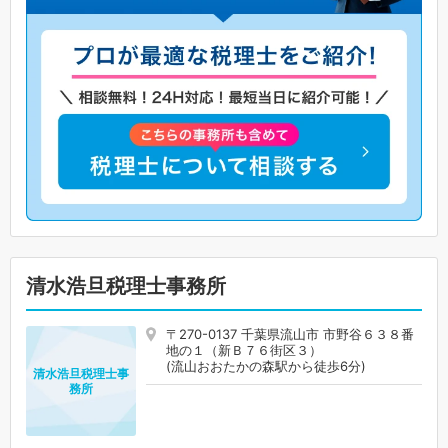
清水浩旦税理士事務所
〒270-0137 千葉県流山市 市野谷６３８番
地の１（新Ｂ７６街区３）
(流山おおたかの森駅から徒歩6分)
清水浩旦税理士事
務所