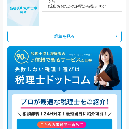
２号
(流山おおたかの森駅から徒歩36分)
髙穚秀和税理士事
務所
詳細を見る