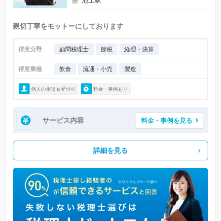
池上駅
親切丁寧をモットーにしております
得意分野
顧問税理士
節税
経理・決算
得意業種
飲食
流通・小売
製造
個人の相談も受付可
料金・事例あり
サービス内容
料金・事例を見る
詳細を見る