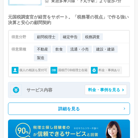
東急多摩川線「下丸子駅」より徒歩7分
元国税調査官が経営をサポート。「税務署の視点」で作る強い
決算と安心の顧問契約
得意分野
顧問税理士
確定申告
税務調査
得意業種
不動産
飲食
流通・小売
建設・建築
製造
個人の相談も受付可
国税庁OB税理士在籍
料金・事例あり
サービス内容
料金・事例を見る
詳細を見る