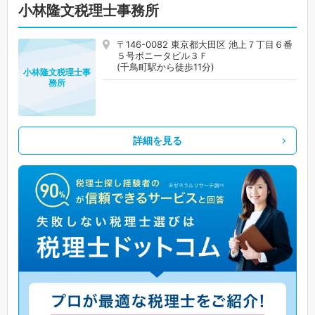
小林隆文税理士事務所
〒146-0082 東京都大田区 池上７丁目６番
５号ボニータビル３Ｆ
(千鳥町駅から徒歩11分)
小林隆文税理士事
務所
詳細を見る