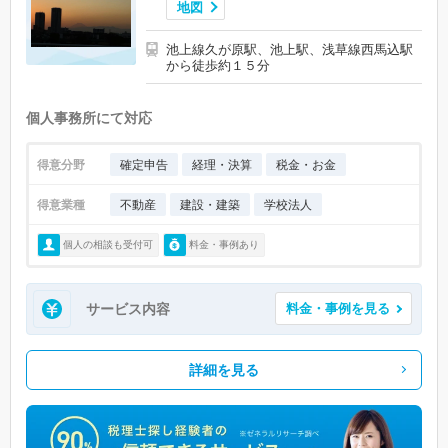
地図
池上線久が原駅、池上駅、浅草線西馬込駅
から徒歩約１５分
個人事務所にて対応
得意分野
確定申告
経理・決算
税金・お金
得意業種
不動産
建設・建築
学校法人
個人の相談も受付可
料金・事例あり
サービス内容
料金・事例を見る
詳細を見る