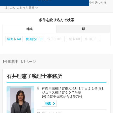
横須賀の横須賀中央駅の税金・お金対策を扱う税理士事務所が1件見つかり
ました。
...
もっと見る
条件を絞り込んで検索
地域
駅
鎌倉市 (4)
横須賀市 (3)
逗子市 (0)
三浦市 (0)
葉山町 (0)
1
件掲載中 1/1ページ
石井理恵子税理士事務所
神奈川県横須賀市大滝町１丁目２１番地１
ジュネス横須賀６０７号室
(横須賀中央駅から徒歩7分)
地図