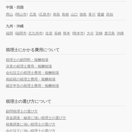
中国・四国
岡山
(
岡山市
)
広島
(
広島市
)
鳥取
島根
山口
徳島
香川
愛媛
高知
九州・沖縄
福岡
(
福岡市
・
北九州市
)
佐賀
長崎
熊本
(
熊本市
)
大分
宮崎
鹿児島
沖縄
税理士にかかる費用について
税理士の顧問料・報酬相場
決算の税理士費用・報酬相場
会社設立の税理士費用・報酬相場
相続税の税理士費用・報酬相場
確定申告の税理士費用・報酬相場
税理士の選び方について
顧問税理士の選び方
資金調達・融資に強い税理士の選び方
税務調査に強い税理士の選び方
会社設立に強い税理士の選び方