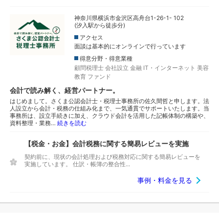
神奈川県横浜市金沢区高舟台1-26-1- 102
(汐入駅から徒歩分)
アクセス
面談は基本的にオンラインで行っています
得意分野・得意業種
顧問税理士
会社設立
金融
IT・インターネット
美容
教育
ファンド
会計で読み解く、経営パートナー。
はじめまして。さくま公認会計士・税理士事務所の佐久間哲と申します。法
人設立から会計・税務の仕組み化まで、一気通貫でサポートいたします。当
事務所は、設立手続きに加え、クラウド会計を活用した記帳体制の構築や、
資料整理・業務…
続きを読む
【税金・お金】会計税務に関する簡易レビューを実施
契約前に、現状の会計処理および税務対応に関する簡易レビューを
実施しています。 仕訳・帳簿の整合性...
事例・料金を見る