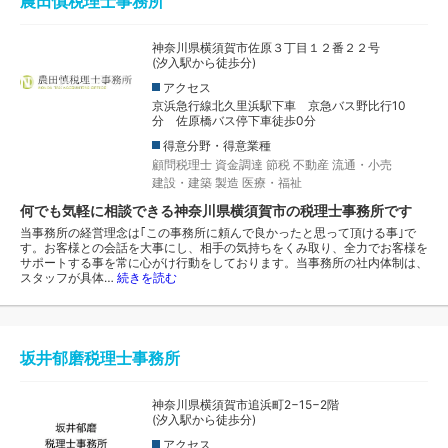
農田慎税理士事務所
神奈川県横須賀市佐原３丁目１２番２２号
(汐入駅から徒歩分)
アクセス
京浜急行線北久里浜駅下車 京急バス野比行10
分 佐原橋バス停下車徒歩0分
得意分野・得意業種
顧問税理士
資金調達
節税
不動産
流通・小売
建設・建築
製造
医療・福祉
何でも気軽に相談できる神奈川県横須賀市の税理士事務所です
当事務所の経営理念は｢この事務所に頼んで良かったと思って頂ける事｣で
す。お客様との会話を大事にし、相手の気持ちをくみ取り、全力でお客様を
サポートする事を常に心がけ行動をしております。当事務所の社内体制は、
スタッフが具体…
続きを読む
坂井郁磨税理士事務所
神奈川県横須賀市追浜町2−15−2階
(汐入駅から徒歩分)
アクセス