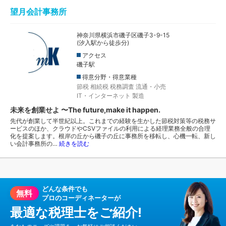
望月会計事務所
神奈川県横浜市磯子区磯子3-9-15
(汐入駅から徒歩分)
アクセス
磯子駅
得意分野・得意業種
節税
相続税
税務調査
流通・小売
IT・インターネット
製造
未来を創業せよ 〜The future,make it happen.
先代が創業して半世紀以上。これまでの経験を生かした節税対策等の税務サ
ービスのほか、クラウドやCSVファイルの利用による経理業務全般の合理
化を提案します。根岸の丘から磯子の丘に事務所を移転し、心機一転、新し
い会計事務所の…
続きを読む
どんな条件でも
無料
プロのコーディネーターが
最適な税理士をご紹介!