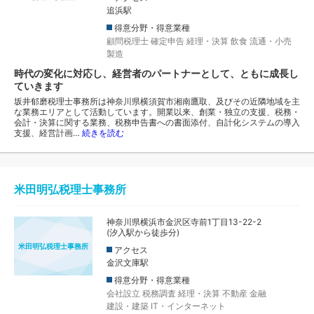
追浜駅
得意分野・得意業種
顧問税理士
確定申告
経理・決算
飲食
流通・小売
製造
時代の変化に対応し、経営者のパートナーとして、ともに成長し
ていきます
坂井郁磨税理士事務所は神奈川県横須賀市湘南鷹取、及びその近隣地域を主
な業務エリアとして活動しています。開業以来、創業・独立の支援、税務・
会計・決算に関する業務、税務申告書への書面添付、自計化システムの導入
支援、経営計画…
続きを読む
米田明弘税理士事務所
神奈川県横浜市金沢区寺前1丁目13-22-2
(汐入駅から徒歩分)
米田明弘税理士事務所
アクセス
金沢文庫駅
得意分野・得意業種
会社設立
税務調査
経理・決算
不動産
金融
建設・建築
IT・インターネット