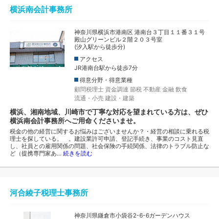
横浜南会計事務所
神奈川県横浜市港南区 港南台３丁目１１番３１号
殿山グリーンビル２階２０３号室
(汐入駅から徒歩分)
アクセス
JR港南台駅から徒歩7分
得意分野・得意業種
顧問税理士
資金調達
節税
不動産
金融
飲食
流通・小売
建設・建築
横浜、湘南地域、川崎市で丁寧な対応を望まれている方は、ぜひ
横浜南会計事務所へご用命くださいませ。
税金の他の経営に関するお悩みはございませんか？・経営の相談に乗れる税
理士を探している。 。建設業許可申請、登記手続き、事業のコスト見直
し、社員との雇用関係の問題、社会保険の手続関係、法律のトラブル防止な
ど（提携専門家あ…
続きを読む
河合綾子税理士事務所
神奈川県鎌倉市小袋谷2-6-6ガーデンハウス