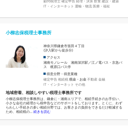
顧問税理士
確定申告
経理・決算
飲食
建設・建築
IT・インターネット
運輸・物流
医療・福祉
小柳志保税理士事務所
神奈川県鎌倉市笛田４丁目
(汐入駅から徒歩分)
アクセス
湘南モノレール 湘南深沢駅／江ノ電バス・京急バ
ス 梶原口バス停
得意分野・得意業種
確定申告
相続税
税金・お金
不動産
金融
IT・インターネット
その他
地域密着、相談しやすい税理士事務所です
小柳志保税理士事務所は、鎌倉に・湘南エリアで、相続手続きのお手伝い、
小さな会社の経理から税申告などのサポートをしております。とくに、わず
らわしい手続きの多い相続分野では、お客さまの負担をできるだけ軽減する
ため、相続税の…
続きを読む