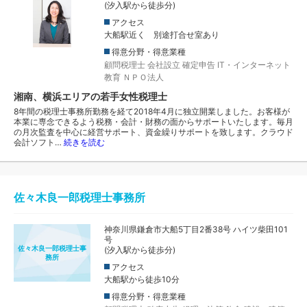
(汐入駅から徒歩分)
アクセス
大船駅近く 別途打合せ室あり
得意分野・得意業種
顧問税理士
会社設立
確定申告
IT・インターネット
教育
ＮＰＯ法人
湘南、横浜エリアの若手女性税理士
8年間の税理士事務所勤務を経て2018年4月に独立開業しました。お客様が
本業に専念できるよう税務・会計・財務の面からサポートいたします。毎月
の月次監査を中心に経営サポート、資金繰りサポートを致します。クラウド
会計ソフト…
続きを読む
佐々木良一郎税理士事務所
神奈川県鎌倉市大船5丁目2番38号 ハイツ柴田101
号
佐々木良一郎税理士事
(汐入駅から徒歩分)
務所
アクセス
大船駅から徒歩10分
得意分野・得意業種