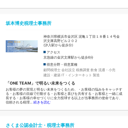
坂本博史税理士事務所
神奈川県横浜市金沢区 泥亀１丁目１８番１４号金
沢文庫高野ビル２０２
(汐入駅から徒歩分)
アクセス
京急線の金沢文庫駅から徒歩6分
得意分野・得意業種
顧問税理士
会社設立
税務調査
飲食
流通・小売
建設・建築
IT・インターネット
製造
「ONE TEAM」で明るい未来をつくる
お客様の夢の実現と明るい未来をつくるため、・お客様の悩みをキャッチす
る・お客様の目線で行動する・お客様と喜びを共有する・お客様と一緒に成
長する・お客様の幸せづくりに全力投球する以上が当事務所の使命であり、
信頼される税理…
続きを読む
さくま公認会計士・税理士事務所