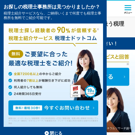
お探しの税理士事務所は見つかりましたか？
税理士紹介サービスなら、ご納得いくまで何度でも税理士事
務所を無料でご紹介可能です。
横須賀中央駅(神奈川県)
の
税金・お金
を扱う税理
士・会計事務所の一覧
1件掲載中
閉じる