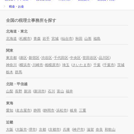
税金・お金
全国の税理士事務所を探す
北海道・東北
北海道
(
札幌市
)
青森
岩手
宮城
(
仙台市
)
秋田
山形
福島
関東
東京都
(
港区
・
新宿区
・
渋谷区
・
千代田区
・
中央区
・
世田谷区
・
品川区
)
神奈川
(
横浜市
・
川崎市
・
相模原市
)
埼玉
(
さいたま市
)
千葉
(
千葉市
)
茨城
栃木
群馬
北陸・甲信越
山梨
長野
新潟
(
新潟市
)
石川
富山
福井
東海
愛知
(
名古屋市
)
静岡
(
静岡市
・
浜松市
)
岐阜
三重
近畿
大阪
(
大阪市
・
堺市
)
京都
(
京都市
)
兵庫
(
神戸市
)
滋賀
奈良
和歌山