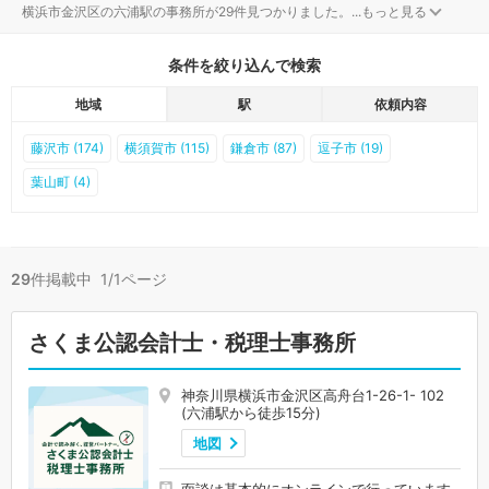
横浜市金沢区の六浦駅の事務所が29件見つかりました。
...
もっと見る
条件を絞り込んで検索
地域
駅
依頼内容
藤沢市 (174)
横須賀市 (115)
鎌倉市 (87)
逗子市 (19)
葉山町 (4)
29
件掲載中 1/1ページ
さくま公認会計士・税理士事務所
神奈川県横浜市金沢区高舟台1-26-1- 102
(六浦駅から徒歩15分)
地図