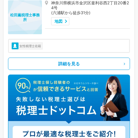
神奈川県横浜市金沢区釜利谷西2丁目20番2
4号
(六浦駅から徒歩31分)
松田薫税理士事務
所
地図
女性税理士在籍
詳細を見る