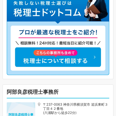
阿部良彦税理士事務所
〒237-0063 神奈川県横須賀市 追浜東町３
丁目４２番地
(六浦駅から徒歩22分)
阿部良彦税理士事