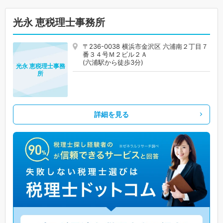
光永 恵税理士事務所
〒236-0038 横浜市金沢区 六浦南２丁目７
番３４号Ｍ２ビル２Ａ
(六浦駅から徒歩3分)
光永 恵税理士事務
所
詳細を見る