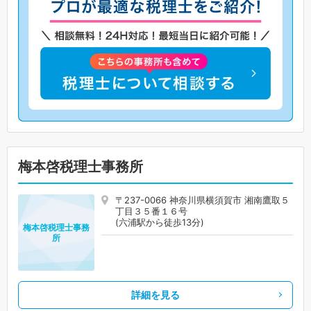
梅本啓税理士事務所
〒237-0066 神奈川県横須賀市 湘南鷹取５
丁目３５番１６号
(六浦駅から徒歩13分)
梅本啓税理士事務
所
詳細を見る