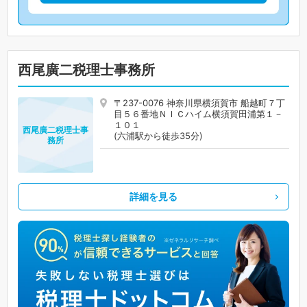
西尾廣二税理士事務所
〒237-0076 神奈川県横須賀市 船越町７丁
目５６番地ＮＩＣハイム横須賀田浦第１－
１０１
西尾廣二税理士事
(六浦駅から徒歩35分)
務所
詳細を見る