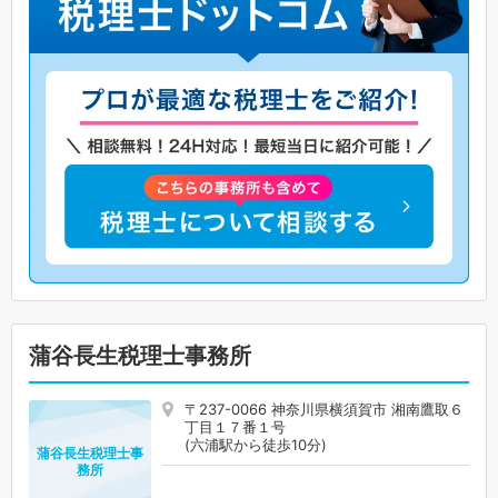
蒲谷長生税理士事務所
〒237-0066 神奈川県横須賀市 湘南鷹取６
丁目１７番１号
(六浦駅から徒歩10分)
蒲谷長生税理士事
務所