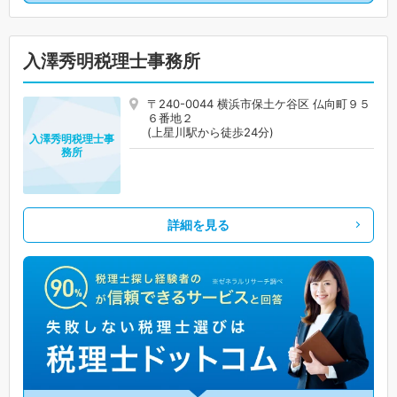
入澤秀明税理士事務所
〒240-0044 横浜市保土ケ谷区 仏向町９５
６番地２
(上星川駅から徒歩24分)
入澤秀明税理士事
務所
詳細を見る