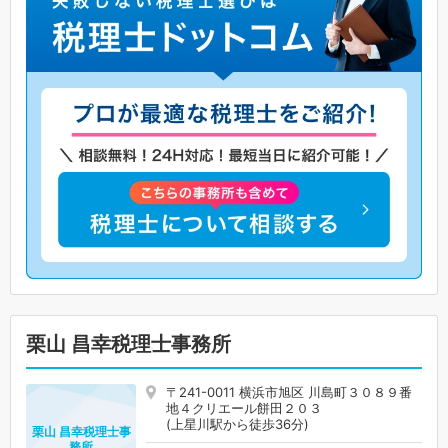
栗山 昌幸税理士事務所
〒241-0011 横浜市旭区 川島町３０８９番
地４クリエール餅田２０３
(上星川駅から徒歩36分)
栗山 昌幸税理士事
務所