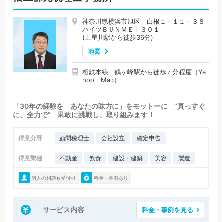
神奈川県横浜市旭区 白根１－１１－３８
ハイツＢＵＮＭＥＩ３０１
(上星川駅から徒歩36分)
地図
相鉄本線 鶴ヶ峰駅から徒歩７分程度（Ya
hoo Map）
「30年の経験を あなたの味方に」をモットーに ”真っすぐ
に、全力で” 果敢に挑戦し、取り組みます！
得意分野
顧問税理士
会社設立
確定申告
得意業種
不動産
飲食
建設・建築
美容
製造
個人の相談も受付可
料金・事例あり
サービス内容
料金・事例を見る