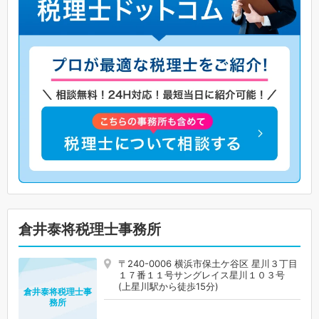
倉井泰将税理士事務所
〒240-0006 横浜市保土ケ谷区 星川３丁目
１７番１１号サングレイス星川１０３号
(上星川駅から徒歩15分)
倉井泰将税理士事
務所