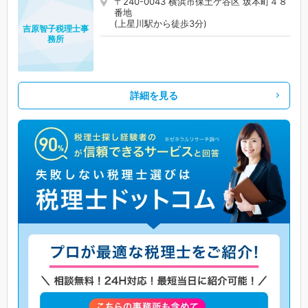
〒240-0043 横浜市保土ケ谷区 坂本町４８
番地
(上星川駅から徒歩3分)
吉原智子税理士事
務所
詳細を見る