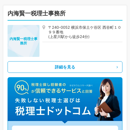
内海賢一税理士事務所
〒240-0052 横浜市保土ケ谷区 西谷町１０
９９番地
(上星川駅から徒歩24分)
内海賢一税理士事
務所
詳細を見る