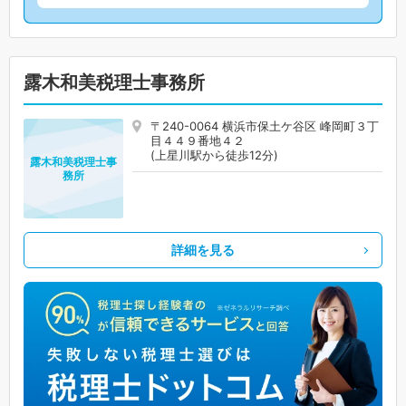
露木和美税理士事務所
〒240-0064 横浜市保土ケ谷区 峰岡町３丁
目４４９番地４２
(上星川駅から徒歩12分)
露木和美税理士事
務所
詳細を見る