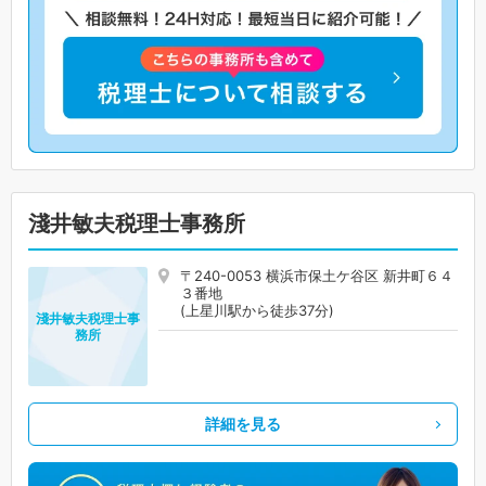
淺井敏夫税理士事務所
〒240-0053 横浜市保土ケ谷区 新井町６４
３番地
(上星川駅から徒歩37分)
淺井敏夫税理士事
務所
詳細を見る