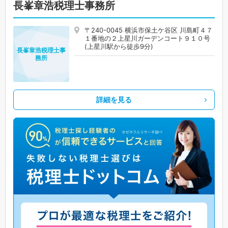
長峯章浩税理士事務所
〒240-0045 横浜市保土ケ谷区 川島町４７
１番地の２上星川ガーデンコート９１０号
(上星川駅から徒歩9分)
長峯章浩税理士事
務所
詳細を見る