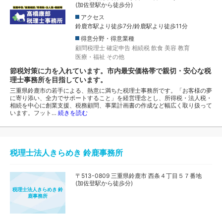
(加佐登駅から徒歩分)
アクセス
鈴鹿市駅より徒歩7分/鈴鹿駅より徒歩11分
得意分野・得意業種
顧問税理士
確定申告
相続税
飲食
美容
教育
医療・福祉
その他
節税対策に力を入れています。市内最安価格帯で親切・安心な税
理士事務所を目指しています。
三重県鈴鹿市の若手による、熱意に満ちた税理士事務所です。「お客様の夢
に寄り添い、全力でサポートすること」を経営理念とし、所得税・法人税・
相続を中心に創業支援、税務顧問、事業計画書の作成など幅広く取り扱って
います。フット…
続きを読む
税理士法人きらめき 鈴鹿事務所
〒513-0809 三重県鈴鹿市 西条４丁目５７番地
(加佐登駅から徒歩分)
税理士法人きらめき 鈴
鹿事務所