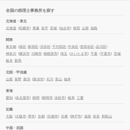
全国の税理士事務所を探す
北海道・東北
北海道
(
札幌市
)
青森
岩手
宮城
(
仙台市
)
秋田
山形
福島
関東
東京都
(
港区
・
新宿区
・
渋谷区
・
千代田区
・
中央区
・
世田谷区
・
品川区
)
神奈川
(
横浜市
・
川崎市
・
相模原市
)
埼玉
(
さいたま市
)
千葉
(
千葉市
)
茨城
栃木
群馬
北陸・甲信越
山梨
長野
新潟
(
新潟市
)
石川
富山
福井
東海
愛知
(
名古屋市
)
静岡
(
静岡市
・
浜松市
)
岐阜
三重
近畿
大阪
(
大阪市
・
堺市
)
京都
(
京都市
)
兵庫
(
神戸市
)
滋賀
奈良
和歌山
中国・四国