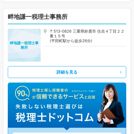
畔地謙一税理士事務所
〒513-0826 三重県鈴鹿市 住吉４丁目２２
番１５号
(平田町駅から徒歩26分)
畔地謙一税理士事
務所
詳細を見る