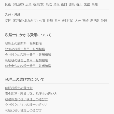
岡山
(
岡山市
)
広島
(
広島市
)
鳥取
島根
山口
徳島
香川
愛媛
高知
九州・沖縄
福岡
(
福岡市
・
北九州市
)
佐賀
長崎
熊本
(
熊本市
)
大分
宮崎
鹿児島
沖縄
税理士にかかる費用について
税理士の顧問料・報酬相場
決算の税理士費用・報酬相場
会社設立の税理士費用・報酬相場
相続税の税理士費用・報酬相場
確定申告の税理士費用・報酬相場
税理士の選び方について
顧問税理士の選び方
資金調達・融資に強い税理士の選び方
税務調査に強い税理士の選び方
会社設立に強い税理士の選び方
相続に強い税理士の選び方