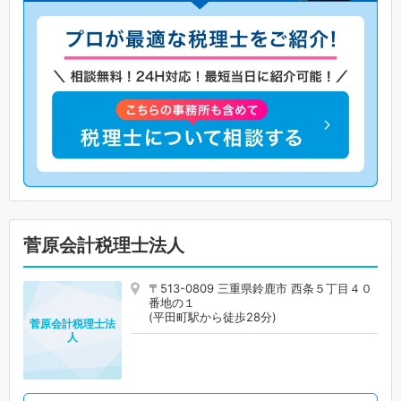
菅原会計税理士法人
〒513-0809 三重県鈴鹿市 西条５丁目４０
番地の１
(平田町駅から徒歩28分)
菅原会計税理士法
人