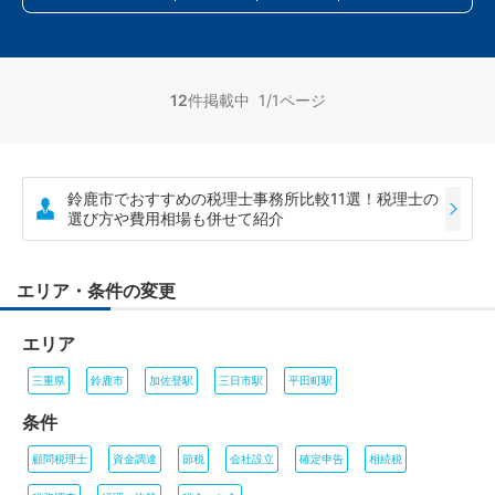
12
件掲載中 1/1ページ
鈴鹿市でおすすめの税理士事務所比較11選！税理士の
選び方や費用相場も併せて紹介
エリア・条件の変更
エリア
三重県
鈴鹿市
加佐登駅
三日市駅
平田町駅
条件
顧問税理士
資金調達
節税
会社設立
確定申告
相続税