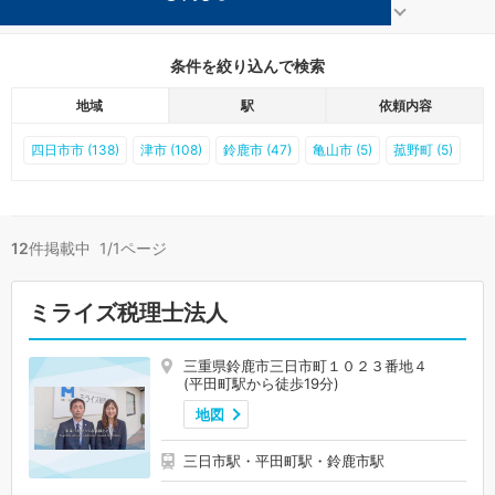
鈴鹿の平田町駅の事務所が12件見つかりました。
...
もっと見る
条件を絞り込んで検索
地域
駅
依頼内容
四日市市 (138)
津市 (108)
鈴鹿市 (47)
亀山市 (5)
菰野町 (5)
12
件掲載中 1/1ページ
ミライズ税理士法人
三重県鈴鹿市三日市町１０２３番地４
(平田町駅から徒歩19分)
地図
三日市駅・平田町駅・鈴鹿市駅