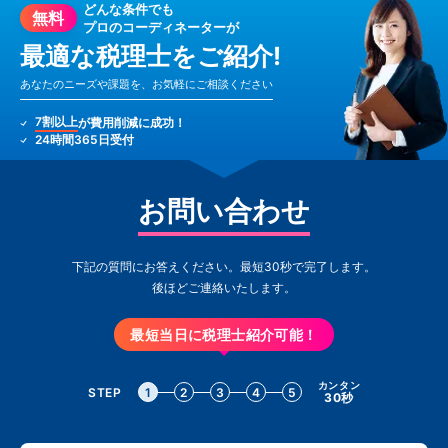
どんな条件でも
無料
プロのコーディネーターが
最適な税理士をご紹介!
あなたのニーズや課題を、お気軽にご相談ください
7割以上
が費用削減に成功！
24時間365日受付
お問い合わせ
下記の質問にお答えください。最短30秒で完了します。
後ほどご連絡いたします。
最短当日に税理士紹介可能！
カンタン
STEP
1
2
3
4
5
30秒