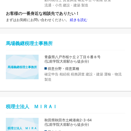
流通・小売
建設・建築
製造
お客様の一番身近な相談先でありたい！
まずはお気軽にお問い合わせください。
続きを読む
馬場義継税理士事務所
青森県八戸市桜ケ丘２丁目６番８号
(弘前学院大前駅から徒歩分)
馬場義継税理士事務所
得意分野・得意業種
確定申告
相続税
税務調査
建設・建築
運輸・物流
製造
税理士法人 ＭＩＲＡＩ
秋田県秋田市土崎港南2-3-64
(弘前学院大前駅から徒歩分)
税理士法人 ＭＩＲＡ