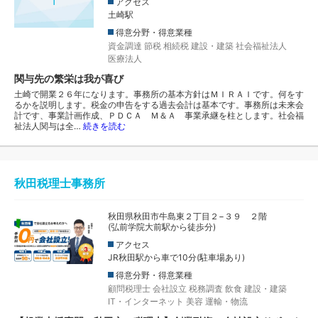
アクセス
Ｉ
土崎駅
得意分野・得意業種
資金調達
節税
相続税
建設・建築
社会福祉法人
医療法人
関与先の繁栄は我が喜び
土崎で開業２６年になります。事務所の基本方針はＭＩＲＡＩです。何をす
るかを説明します。税金の申告をする過去会計は基本です。事務所は未来会
計です、事業計画作成、ＰＤＣＡ Ｍ＆Ａ 事業承継を柱とします。社会福
祉法人関与は全…
続きを読む
秋田税理士事務所
秋田県秋田市牛島東２丁目２−３９ ２階
(弘前学院大前駅から徒歩分)
アクセス
JR秋田駅から車で10分(駐車場あり)
得意分野・得意業種
顧問税理士
会社設立
税務調査
飲食
建設・建築
IT・インターネット
美容
運輸・物流