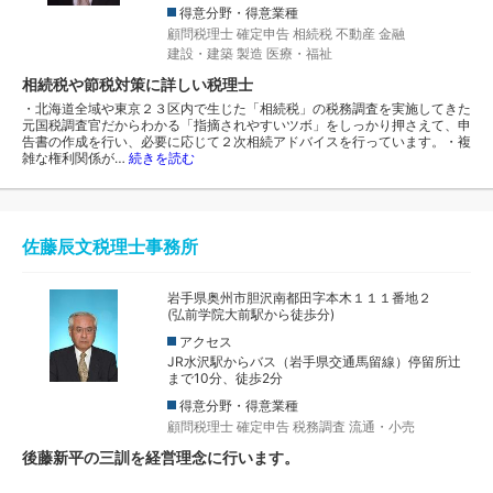
得意分野・得意業種
顧問税理士
確定申告
相続税
不動産
金融
建設・建築
製造
医療・福祉
相続税や節税対策に詳しい税理士
・北海道全域や東京２３区内で生じた「相続税」の税務調査を実施してきた
元国税調査官だからわかる「指摘されやすいツボ」をしっかり押さえて、申
告書の作成を行い、必要に応じて２次相続アドバイスを行っています。・複
雑な権利関係が…
続きを読む
佐藤辰文税理士事務所
岩手県奥州市胆沢南都田字本木１１１番地２
(弘前学院大前駅から徒歩分)
アクセス
JR水沢駅からバス（岩手県交通馬留線）停留所辻
まで10分、徒歩2分
得意分野・得意業種
顧問税理士
確定申告
税務調査
流通・小売
後藤新平の三訓を経営理念に行います。