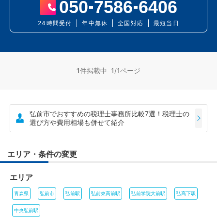
050
7586
6406
24時間受付
年中無休
全国対応
最短当日
1
件掲載中 1/1ページ
弘前市でおすすめの税理士事務所比較7選！税理士の
選び方や費用相場も併せて紹介
エリア・条件の変更
エリア
青森県
弘前市
弘前駅
弘前東高前駅
弘前学院大前駅
弘高下駅
中央弘前駅