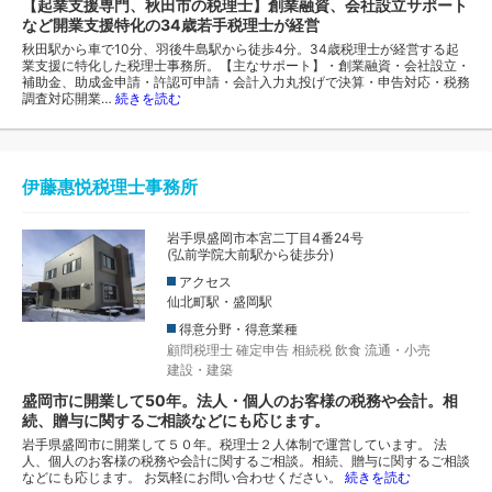
【起業支援専門、秋田市の税理士】創業融資、会社設立サポート
など開業支援特化の34歳若手税理士が経営
秋田駅から車で10分、羽後牛島駅から徒歩4分。34歳税理士が経営する起
業支援に特化した税理士事務所。【主なサポート】・創業融資・会社設立・
補助金、助成金申請・許認可申請・会計入力丸投げで決算・申告対応・税務
調査対応開業…
続きを読む
伊藤惠悦税理士事務所
岩手県盛岡市本宮二丁目4番24号
(弘前学院大前駅から徒歩分)
アクセス
仙北町駅・盛岡駅
得意分野・得意業種
顧問税理士
確定申告
相続税
飲食
流通・小売
建設・建築
盛岡市に開業して50年。法人・個人のお客様の税務や会計。相
続、贈与に関するご相談などにも応じます。
岩手県盛岡市に開業して５０年。税理士２人体制で運営しています。 法
人、個人のお客様の税務や会計に関するご相談。相続、贈与に関するご相談
などにも応じます。 お気軽にお問い合わせください。
続きを読む