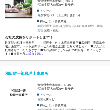
青森県青森市青葉1丁目5-4
(弘前学院大前駅から徒歩分)
アクセス
青森市営バス（上玉川）徒歩5分
得意分野・得意業種
顧問税理士
節税
確定申告
不動産
飲食
建設・建築
美容
医療・福祉
会社の成長をサポートします！
提案型の税理士事務所 税理士 佐々木広幸事務所■広範囲（青森県全
域と函館市、ネット顧問サービスの場合全国）に対応致します！■どんどん
提案させていただきます！■”経営参謀”として会社の成長を一緒に支えま
す！■漁業と農…
続きを読む
和田雄一郎税理士事務所
青森県青森市造道1-4-49
(弘前学院大前駅から徒歩分)
アクセス
合浦公園そば
得意分野・得意業種
顧問税理士
資金調達
確定申告
不動産
飲食