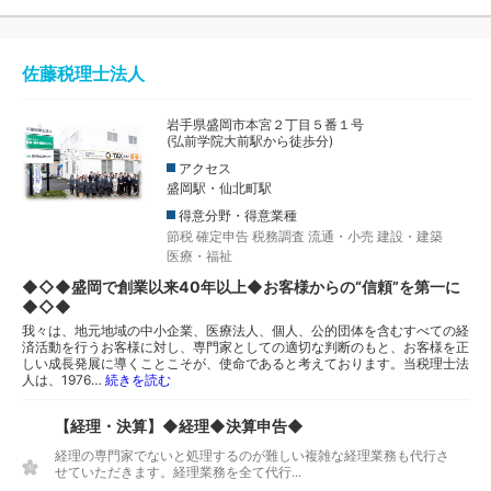
佐藤税理士法人
岩手県盛岡市本宮２丁目５番１号
(弘前学院大前駅から徒歩分)
アクセス
盛岡駅・仙北町駅
得意分野・得意業種
節税
確定申告
税務調査
流通・小売
建設・建築
医療・福祉
◆◇◆盛岡で創業以来40年以上◆お客様からの“信頼”を第一に
◆◇◆
我々は、地元地域の中小企業、医療法人、個人、公的団体を含むすべての経
済活動を行うお客様に対し、専門家としての適切な判断のもと、お客様を正
しい成長発展に導くことこそが、使命であると考えております。当税理士法
人は、1976…
続きを読む
【経理・決算】◆経理◆決算申告◆
経理の専門家でないと処理するのが難しい複雑な経理業務も代行さ
せていただきます。経理業務を全て代行...