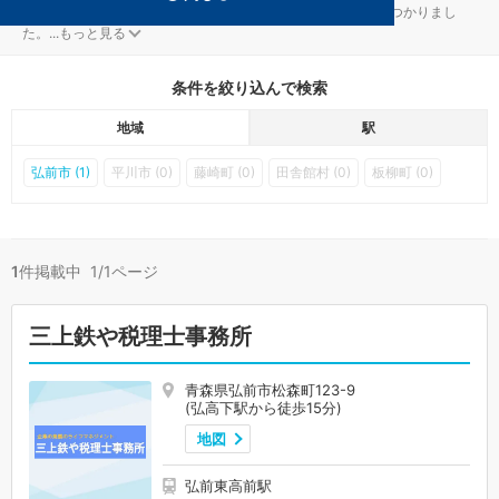
弘前の弘高下駅の経理・決算対策を扱う税理士事務所が1件見つかりまし
た。
...
もっと見る
条件を絞り込んで検索
地域
駅
弘前市 (1)
平川市 (0)
藤崎町 (0)
田舎館村 (0)
板柳町 (0)
1
件掲載中 1/1ページ
三上鉄や税理士事務所
青森県弘前市松森町123-9
(弘高下駅から徒歩15分)
地図
弘前東高前駅