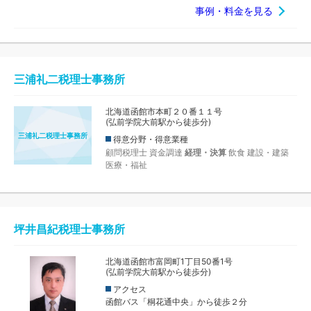
事例・料金を見る
三浦礼二税理士事務所
北海道函館市本町２０番１１号
(弘前学院大前駅から徒歩分)
三浦礼二税理士事務所
得意分野・得意業種
顧問税理士
資金調達
経理・決算
飲食
建設・建築
医療・福祉
坪井昌紀税理士事務所
北海道函館市富岡町1丁目50番1号
(弘前学院大前駅から徒歩分)
アクセス
函館バス「桐花通中央」から徒歩２分