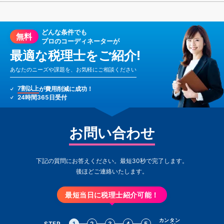
どんな条件でも
無料
プロのコーディネーターが
最適な税理士をご紹介!
あなたのニーズや課題を、お気軽にご相談ください
7割以上
が費用削減に成功！
24時間365日受付
お問い合わせ
下記の質問にお答えください。最短30秒で完了します。
後ほどご連絡いたします。
最短当日に税理士紹介可能！
カンタン
STEP
1
2
3
4
5