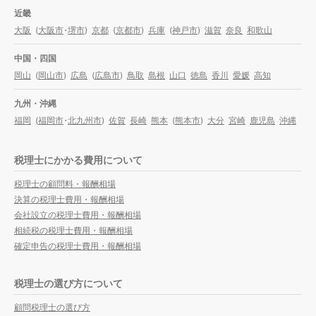
近畿
大阪
(
大阪市
・
堺市
)
京都
(
京都市
)
兵庫
(
神戸市
)
滋賀
奈良
和歌山
中国・四国
岡山
(
岡山市
)
広島
(
広島市
)
鳥取
島根
山口
徳島
香川
愛媛
高知
九州・沖縄
福岡
(
福岡市
・
北九州市
)
佐賀
長崎
熊本
(
熊本市
)
大分
宮崎
鹿児島
沖縄
税理士にかかる費用について
税理士の顧問料・報酬相場
決算の税理士費用・報酬相場
会社設立の税理士費用・報酬相場
相続税の税理士費用・報酬相場
確定申告の税理士費用・報酬相場
税理士の選び方について
顧問税理士の選び方