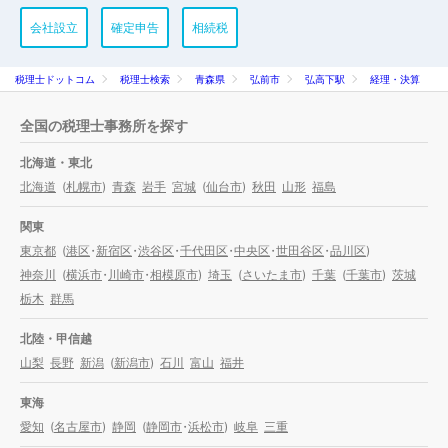
会社設立
確定申告
相続税
税理士ドットコム
税理士検索
青森県
弘前市
弘高下駅
経理・決算
全国の税理士事務所を探す
北海道・東北
北海道
(
札幌市
)
青森
岩手
宮城
(
仙台市
)
秋田
山形
福島
関東
東京都
(
港区
・
新宿区
・
渋谷区
・
千代田区
・
中央区
・
世田谷区
・
品川区
)
神奈川
(
横浜市
・
川崎市
・
相模原市
)
埼玉
(
さいたま市
)
千葉
(
千葉市
)
茨城
栃木
群馬
北陸・甲信越
山梨
長野
新潟
(
新潟市
)
石川
富山
福井
東海
愛知
(
名古屋市
)
静岡
(
静岡市
・
浜松市
)
岐阜
三重