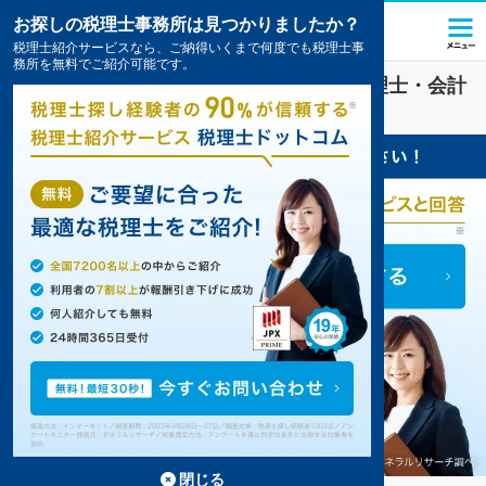
お探しの税理士事務所は見つかりましたか？
税理士紹介サービスなら、ご納得いくまで何度でも税理士事
務所を無料でご紹介可能です。
弘高下駅(青森県)
の
経理・決算
を扱う税理士・会計
事務所の一覧
1件掲載中
閉じる