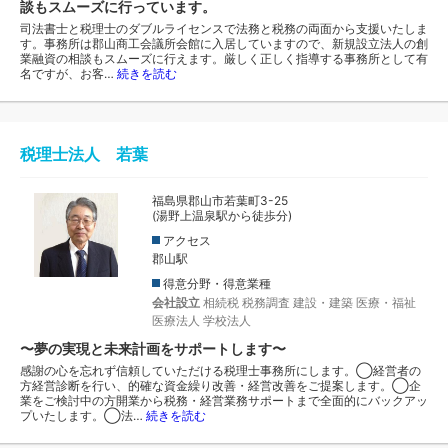
談もスムーズに行っています。
司法書士と税理士のダブルライセンスで法務と税務の両面から支援いたしま
す。事務所は郡山商工会議所会館に入居していますので、新規設立法人の創
業融資の相談もスムーズに行えます。厳しく正しく指導する事務所として有
名ですが、お客…
続きを読む
税理士法人 若葉
福島県郡山市若葉町3-25
(湯野上温泉駅から徒歩分)
アクセス
郡山駅
得意分野・得意業種
会社設立
相続税
税務調査
建設・建築
医療・福祉
医療法人
学校法人
〜夢の実現と未来計画をサポートします〜
感謝の心を忘れず信頼していただける税理士事務所にします。◯経営者の
方経営診断を行い、的確な資金繰り改善・経営改善をご提案します。◯企
業をご検討中の方開業から税務・経営業務サポートまで全面的にバックアッ
プいたします。◯法…
続きを読む