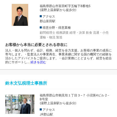
福島県郡山市富田町字五輪下8番地5
(湯野上温泉駅から徒歩分)
アクセス
郡山富田駅
得意分野・得意業種
顧問税理士
税務調査
経理・決算
飲食
流通・小売
運輸・物流
製造
お客様から本当に必要とされる存在に
法人・個人を問わず、会計、税務、経営を全力支援。お客様の事業の成長に
寄与します。・監査法人や事業再生、事業承継に関する国の機関での経験を
活かしたアドバイスをご提供します。・会計業務にとどまらず、経営を総合
的にサポートし…
続きを読む
鈴木文弘税理士事務所
福島県郡山市鶴見坦１丁目３−７ 小沼第4ビル 2－
B号室
(湯野上温泉駅から徒歩分)
アクセス
JR郡山駅