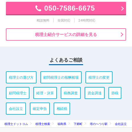
050-7586-6675
相談無料
全国対応
24時間対応
税理士紹介サービスの詳細を見る
よくあるご相談
税理士の選び方
顧問税理士の報酬相場
税理士の変更
顧問税理士
経理・決算
税務調査
資金調達
節税
会社設立
確定申告
相続税
税理士ドットコム
税理士検索
福島県
下郷町
塔のへつり駅
会社設立