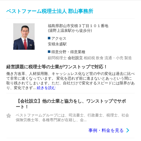
ベストファーム税理士法人 郡山事務所
福島県郡山市安積３丁目１０１番地
(湯野上温泉駅から徒歩分)
アクセス
安積永盛駅
得意分野・得意業種
顧問税理士
会社設立
相続税
飲食
流通・小売
製造
経営課題に税理士等の士業がワンストップで対応！
働き方改革、人材採用難、キャッシュレス化など世の中の変化は過去に比べ
て非常に速くなっています。 変化を恐れず前に進まないとあっという間に
取り残されてしまいます。ただ、自社だけで変化するスピードには限界があ
り、変化できず…
続きを読む
【会社設立】他の士業と協力をし、ワンストップでサポ
ート！
ベストファームグループには、司法書士、行政書士、税理士、社会
保険労務士等、各種専門家が在籍し、会...
事例・料金を見る