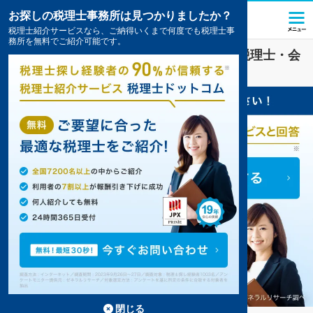
お探しの税理士事務所は見つかりましたか？
税理士紹介サービスなら、ご納得いくまで何度でも税理士事
務所を無料でご紹介可能です。
塔のへつり駅(福島県)
の
会社設立
を扱う税理士・会
計事務所の一覧
閉じる