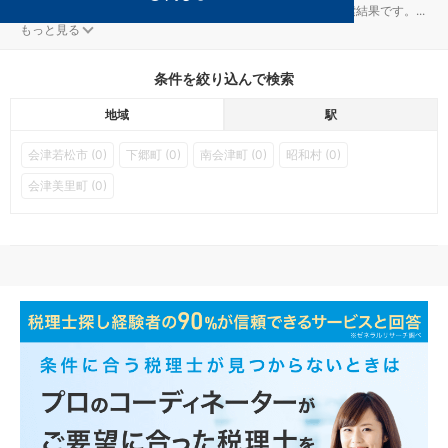
下郷の塔のへつり駅の会社設立対策を扱う税理士事務所の検索結果です。
...
もっと見る
条件を絞り込んで検索
地域
駅
会津若松市 (0)
下郷町 (0)
南会津町 (0)
昭和村 (0)
会津美里町 (0)