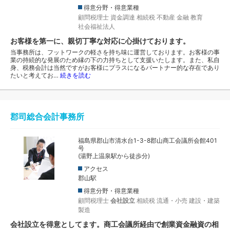
得意分野・得意業種
顧問税理士
資金調達
相続税
不動産
金融
教育
社会福祉法人
お客様を第一に、親切丁寧な対応に心掛けております。
当事務所は、フットワークの軽さを持ち味に運営しております。お客様の事
業の持続的な発展のため縁の下の力持ちとして支援いたします。また、私自
身、税務会計は当然ですがお客様にプラスになるパートナー的な存在であり
たいと考えてお…
続きを読む
郡司総合会計事務所
福島県郡山市清水台1-3-8郡山商工会議所会館401
号
(湯野上温泉駅から徒歩分)
アクセス
郡山駅
得意分野・得意業種
顧問税理士
会社設立
相続税
流通・小売
建設・建築
製造
会社設立を得意としてます。商工会議所経由で創業資金融資の相