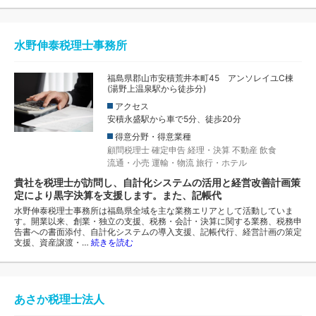
水野伸泰税理士事務所
福島県郡山市安積荒井本町45 アンソレイユC棟
(湯野上温泉駅から徒歩分)
アクセス
安積永盛駅から車で5分、徒歩20分
得意分野・得意業種
顧問税理士
確定申告
経理・決算
不動産
飲食
流通・小売
運輸・物流
旅行・ホテル
貴社を税理士が訪問し、自計化システムの活用と経営改善計画策
定により黒字決算を支援します。また、記帳代
水野伸泰税理士事務所は福島県全域を主な業務エリアとして活動していま
す。開業以来、創業・独立の支援、税務・会計・決算に関する業務、税務申
告書への書面添付、自計化システムの導入支援、記帳代行、経営計画の策定
支援、資産譲渡・…
続きを読む
あさか税理士法人