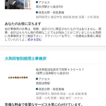
アクセス
新白河駅から徒歩5分
得意分野・得意業種
顧問税理士
確定申告
相続税
飲食
流通・小売
製造
あなたのお役に立ちます
会計事務所の仕事は、税務、会計だけに限定されたものではありません。税
務、会計はもちろん他の些細なことでもお悩みごとがございましたらお気軽
に当事務所までご相談下さい。プライバシーを守り、一生懸命お客様に満足
していただくよ…
続きを読む
大和田智則税理士事務所
栃木県那須塩原市下田野４３０ー５７
(湯野上温泉駅から徒歩分)
アクセス
西那須野駅
得意分野・得意業種
顧問税理士
相続税
税金・お金
金融
飲食
流通・小売
医療・福祉
旅行・ホテル
安価な料金で良質なサービスを常に心がけています。