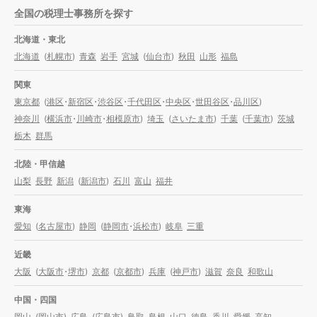
全国の税理士事務所を探す
北海道・東北
北海道
(
札幌市
)
青森
岩手
宮城
(
仙台市
)
秋田
山形
福島
関東
東京都
(
港区
・
新宿区
・
渋谷区
・
千代田区
・
中央区
・
世田谷区
・
品川区
)
神奈川
(
横浜市
・
川崎市
・
相模原市
)
埼玉
(
さいたま市
)
千葉
(
千葉市
)
茨城
栃木
群馬
北陸・甲信越
山梨
長野
新潟
(
新潟市
)
石川
富山
福井
東海
愛知
(
名古屋市
)
静岡
(
静岡市
・
浜松市
)
岐阜
三重
近畿
大阪
(
大阪市
・
堺市
)
京都
(
京都市
)
兵庫
(
神戸市
)
滋賀
奈良
和歌山
中国・四国
岡山
(
岡山市
)
広島
(
広島市
)
鳥取
島根
山口
徳島
香川
愛媛
高知