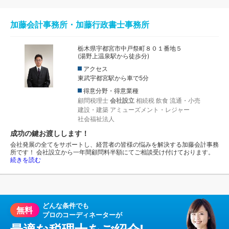
加藤会計事務所・加藤行政書士事務所
栃木県宇都宮市中戸祭町８０１番地５
(湯野上温泉駅から徒歩分)
アクセス
東武宇都宮駅から車で5分
得意分野・得意業種
顧問税理士
会社設立
相続税
飲食
流通・小売
建設・建築
アミューズメント・レジャー
社会福祉法人
成功の鍵お渡しします！
会社発展の全てをサポートし、経営者の皆様の悩みを解決する加藤会計事務
所です！ 会社設立から一年間顧問料半額にてご相談受け付けております。
続きを読む
どんな条件でも
無料
プロのコーディネーターが