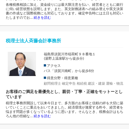
各種税務相談に加え、資金繰りには最大限注意を払い、経営者とともに銀行
に伺い経営状態を説明します。また、英文財務諸表への組み替えや英文決算
書の作成など国際税務にも対応しております。確定申告時には土日も対応い
たしますのでお…
続きを読む
税理士法人斉藤会計事務所
福島県須賀川市稲荷町９８番地１
(湯野上温泉駅から徒歩分)
アクセス
バス「須賀川南町」から徒歩6分
得意分野・得意業種
顧問税理士
確定申告
相続税
建設・建築
運輸・物流
お客様のご満足を最優先とし、親切・丁寧・正確をモットーとし
ています
税理士事務所開設して以来今日まで、多方面のお客様と信頼の絆を大切に築
いていくことに重点をおいてきました。経済環境が激変する昨今、経営者を
悩ます問題が多くなっているように思います。そんなとき、税務会計はもち
ろん他の些細な…
続きを読む