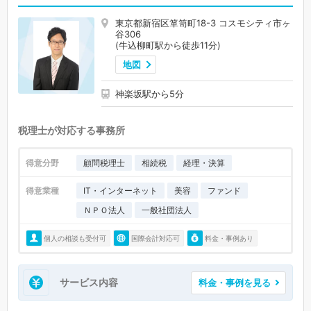
東京都新宿区箪笥町18-3 コスモシティ市ヶ
谷306
(牛込柳町駅から徒歩11分)
地図
神楽坂駅から5分
税理士が対応する事務所
得意分野
顧問税理士
相続税
経理・決算
得意業種
IT・インターネット
美容
ファンド
ＮＰＯ法人
一般社団法人
個人の相談も受付可
国際会計対応可
料金・事例あり
サービス内容
料金・事例を見る