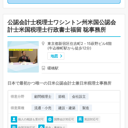
公認会計士税理士ワシントン州米国公認会
計士米国税理士行政書士福留 聡事務所
東京都新宿区住吉町2－15萩野ビル6階
(牛込柳町駅から徒歩12分)
地図
曙橋駅
日本で最初かつ唯一の日米公認会計士兼日米税理士事務所
得意分野
顧問税理士
節税
会社設立
得意業種
流通・小売
建設・建築
製造
個人の相談も受付可
国際会計対応可
英語対応可
中国語対応可
料金・事例あり