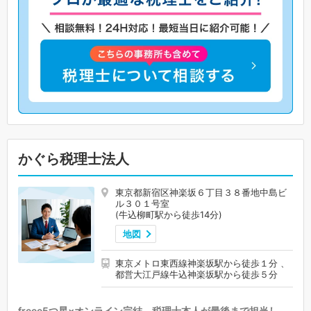
かぐら税理士法人
東京都新宿区神楽坂６丁目３８番地中島ビ
ル３０１号室
(牛込柳町駅から徒歩14分)
地図
東京メトロ東西線神楽坂駅から徒歩１分 、
都営大江戸線牛込神楽坂駅から徒歩５分
freee5つ星×オンライン完結。税理士本人が最後まで担当し、