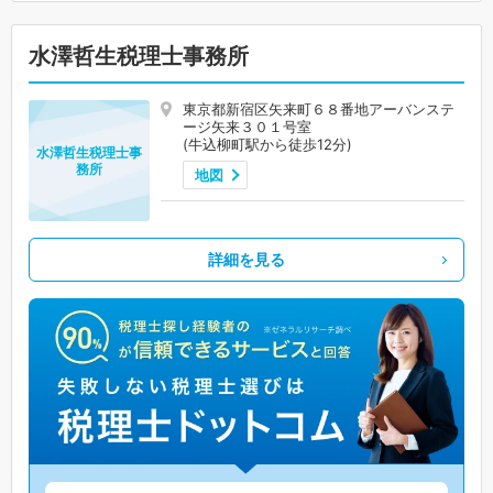
水澤哲生税理士事務所
東京都新宿区矢来町６８番地アーバンステ
ージ矢来３０１号室
(牛込柳町駅から徒歩12分)
水澤哲生税理士事
務所
地図
詳細を見る