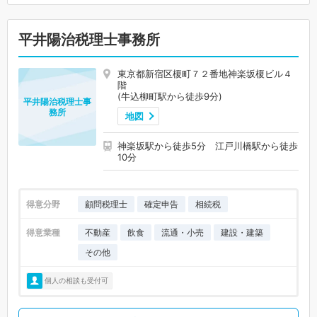
平井陽治税理士事務所
東京都新宿区榎町７２番地神楽坂榎ビル４
階
(牛込柳町駅から徒歩9分)
平井陽治税理士事
務所
地図
神楽坂駅から徒歩5分 江戸川橋駅から徒歩
10分
得意分野
顧問税理士
確定申告
相続税
得意業種
不動産
飲食
流通・小売
建設・建築
その他
個人の相談も受付可