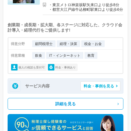
・東京メトロ神楽坂駅矢来口より徒歩8分
・都営大江戸線牛込柳町駅東口より徒歩6分
創業期・成長期・拡大期、各ステージに対応した、クラウド会
計導入・経理代行をご提供します!
得意分野
顧問税理士
経理・決算
税金・お金
得意業種
飲食
IT・インターネット
教育
個人の相談も受付可
料金・事例あり
サービス内容
料金・事例を見る
詳細を見る