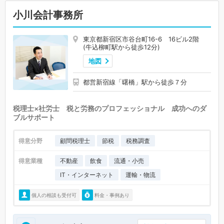
小川会計事務所
東京都新宿区市谷台町16-6 16ビル2階
(牛込柳町駅から徒歩12分)
地図
都営新宿線「曙橋」駅から徒歩７分
税理士×社労士 税と労務のプロフェッショナル 成功へのダ
ブルサポート
得意分野
顧問税理士
節税
税務調査
得意業種
不動産
飲食
流通・小売
IT・インターネット
運輸・物流
個人の相談も受付可
料金・事例あり