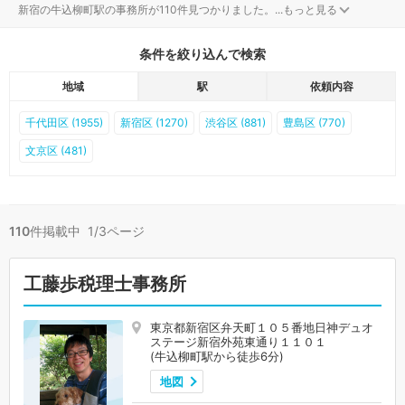
新宿の牛込柳町駅の事務所が110件見つかりました。
...
もっと見る
条件を絞り込んで検索
地域
駅
依頼内容
千代田区 (1955)
新宿区 (1270)
渋谷区 (881)
豊島区 (770)
文京区 (481)
110
件掲載中 1/3ページ
工藤歩税理士事務所
東京都新宿区弁天町１０５番地日神デュオ
ステージ新宿外苑東通り１１０１
(牛込柳町駅から徒歩6分)
地図