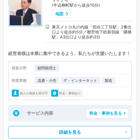
３０１号
(牛込柳町駅から徒歩10分)
地図
東京メトロ丸の内線「四谷三丁目駅」2番出
口より徒歩約5分／都営地下鉄新宿線「曙橋
駅」A3出口より徒歩約3分
経営者様は本業に集中できるよう、私たちが支援いたします！
得意分野
顧問税理士
得意業種
流通・小売
IT・インターネット
製造
個人の相談も受付可
料金・事例あり
サービス内容
料金・事例を見る
詳細を見る