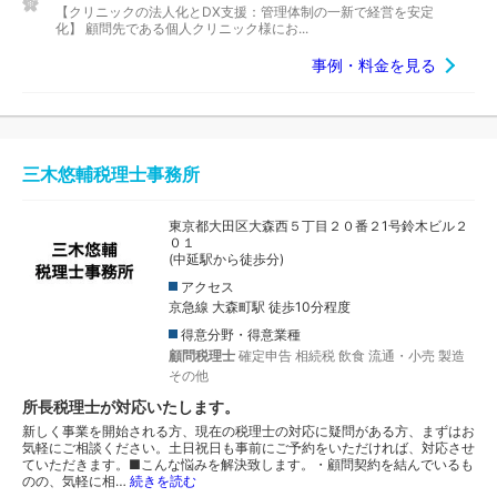
【クリニックの法人化とDX支援：管理体制の一新で経営を安定
化】 顧問先である個人クリニック様にお...
事例・料金を見る
三木悠輔税理士事務所
東京都大田区大森西５丁目２０番２1号鈴木ビル２
０１
(中延駅から徒歩分)
アクセス
京急線 大森町駅 徒歩10分程度
得意分野・得意業種
顧問税理士
確定申告
相続税
飲食
流通・小売
製造
その他
所長税理士が対応いたします。
新しく事業を開始される方、現在の税理士の対応に疑問がある方、まずはお
気軽にご相談ください。土日祝日も事前にご予約をいただければ、対応させ
ていただきます。■こんな悩みを解決致します。・顧問契約を結んでいるも
のの、気軽に相…
続きを読む