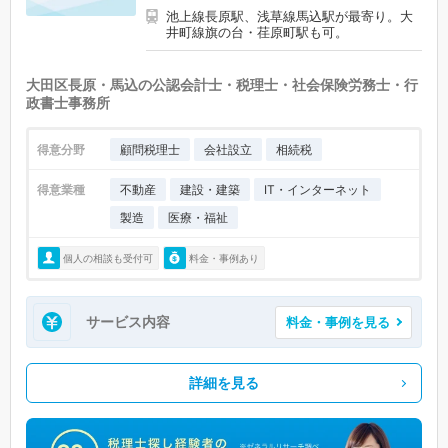
池上線長原駅、浅草線馬込駅が最寄り。大
井町線旗の台・荏原町駅も可。
大田区長原・馬込の公認会計士・税理士・社会保険労務士・行
政書士事務所
得意分野
顧問税理士
会社設立
相続税
得意業種
不動産
建設・建築
IT・インターネット
製造
医療・福祉
個人の相談も受付可
料金・事例あり
サービス内容
料金・事例を見る
詳細を見る