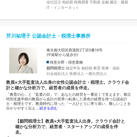
会社設立
相続税
税務調査
不動産
金融
建設・建築
IT・インターネット
芹川祐理子 公認会計士・税理士事務所
東京都大田区西蒲田2丁目5番16号
(中延駅から徒歩分)
得意分野・得意業種
顧問税理士
確定申告
相続税
教育
医療・福祉
社会福祉法人
医療法人
一般社団法人
教員×大手監査法人出身の女性公認会計士・税理士。クラウド会
計と確かな分析力で、経営者の成長を伴走。
「教育の心」と「監査の目」で、あなたの経営を一番近くで支えます。都立
特別支援学校の教員から会計の世界へ転身した異色の経歴を持つ公認会計
士・税理士です。教員時代に培った「一人ひとりに寄り添い、難しいことを
分かりやすく伝え…
続きを読む
【顧問税理士】教員×大手監査法人出身。クラウド会計と
確かな分析力で、経営者・スタートアップの成長を伴
走。