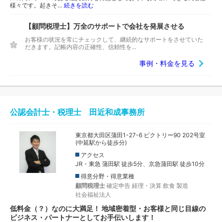
様々です。起きそ…
続きを読む
【顧問税理士】万全のサポートで会社を発展させる
お客様の状況を常にチェックして、継続的なサポートをさせていた
だきます。記帳内容の正確性、信頼性を...
事例・料金を見る
公認会計士・税理士 田近和成事務所
東京都大田区蒲田1-27-6 ビクトリー90 202号室
(中延駅から徒歩分)
アクセス
JR・東急 蒲田駅 徒歩5分、京急蒲田駅 徒歩10分
得意分野・得意業種
顧問税理士
確定申告
経理・決算
飲食
製造
社会福祉法人
低料金（？）なのに大満足！ 地域密着型・お客様と同じ目線の
ビジネス・パートナーとしてお手伝いします！