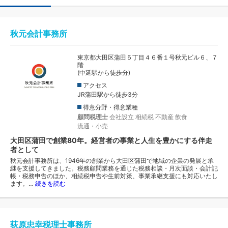
秋元会計事務所
東京都大田区蒲田５丁目４６番１号秋元ビル６、７
階
(中延駅から徒歩分)
アクセス
JR蒲田駅から徒歩3分
得意分野・得意業種
顧問税理士
会社設立
相続税
不動産
飲食
流通・小売
大田区蒲田で創業80年。経営者の事業と人生を豊かにする伴走
者として
秋元会計事務所は、1946年の創業から大田区蒲田で地域の企業の発展と承
継を支援してきました。税務顧問業務を通じた税務相談・月次面談・会計記
帳・税務申告のほか、相続税申告や生前対策、事業承継支援にも対応いたし
ます。…
続きを読む
荻原忠幸税理士事務所