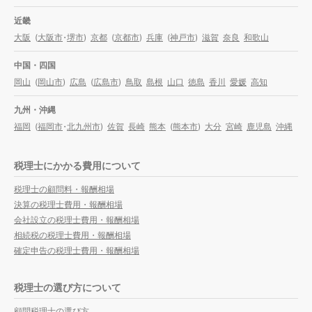
近畿
大阪
(
大阪市
・
堺市
)
京都
(
京都市
)
兵庫
(
神戸市
)
滋賀
奈良
和歌山
中国・四国
岡山
(
岡山市
)
広島
(
広島市
)
鳥取
島根
山口
徳島
香川
愛媛
高知
九州・沖縄
福岡
(
福岡市
・
北九州市
)
佐賀
長崎
熊本
(
熊本市
)
大分
宮崎
鹿児島
沖縄
税理士にかかる費用について
税理士の顧問料・報酬相場
決算の税理士費用・報酬相場
会社設立の税理士費用・報酬相場
相続税の税理士費用・報酬相場
確定申告の税理士費用・報酬相場
税理士の選び方について
顧問税理士の選び方