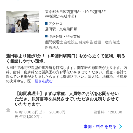
東京都大田区西蒲田8-1-10 FK蒲田3F
(中延駅から徒歩分)
アクセス
蒲田駅・京急蒲田駅
得意分野・得意業種
顧問税理士
会社設立
確定申告
建設・建築
製造
医療法人
蒲田駅より徒歩1分！（JR蒲田駅南口）駅から近くて便利。明る
く相談しやすい環境。
大田区で地元密着型の事務所を目指します。開業医の顧問先があります。内
科、歯科、皮膚科など開業医の方お手伝いをさせてください。税金・会計で
悩んでいる事がありましたらまずは御連絡下さい。法人税、消費税、所得税
の決算申告、医…
続きを読む
【顧問税理士】まずは業種、人員等のお話をお聞かせい
ただき、決算書等を拝見させていただきお見積りさせて
いただきます。
年商1,000万円以下 20,000円 決算料 120,000
円 年商1,000万...
事例・料金を見る