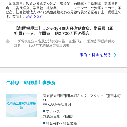
地元蒲田に数多い飲食業を始め、製造業、自動車・二輪関連、家電量販
店、広告代理店、学習塾、建築業、ＩＴ・コンテンツ、外資系メーカー、不
動産、社会福祉法人 etc に業務経験のある元銀行員の公認会計士・税理士で
す。英語も…
続きを読む
【顧問税理士】ランチあり個人経営飲食店、従業員（正
社員）一人、年間売上 約2,700万円の場合
・所得税確定申告及び消費税申告 ・記帳代行 ・源泉所得税納付の
計算、 及び年末調整及び法定調書...
事例・料金を見る
仁科忠二郎税理士事務所
東京都大田区蒲田本町2-4-2 アクシード蒲田本町
5F
仁科忠二郎税理士事務
(中延駅から徒歩分)
所
アクセス
京急蒲田駅・蒲田駅
得意分野・得意業種