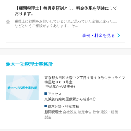
【顧問税理士】毎月定額制とし、料金体系を明確にして
おります。
税理士に顧問をお願いしているけれど思っていた金額と違った…。
などというご相談がよくあります。 そ...
事例・料金を見る
鈴木一功税理士事務所
東京都大田区大森中２丁目１番１９号シティライフ
梅屋敷８０３号室
(中延駅から徒歩分)
鈴木一功税理士事務所
アクセス
京浜急行線梅屋敷駅から徒歩3分
得意分野・得意業種
顧問税理士
会社設立
確定申告
飲食
建設・建築
製造