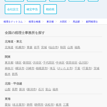
会社設立
確定申告
相続税
税理士ドットコム
税理士検索
東京都
大田区
馬込駅
顧問税理士
全国の税理士事務所を探す
北海道・東北
北海道
(
札幌市
)
青森
岩手
宮城
(
仙台市
)
秋田
山形
福島
関東
東京都
(
港区
・
新宿区
・
渋谷区
・
千代田区
・
中央区
・
世田谷区
・
品川区
)
神奈川
(
横浜市
・
川崎市
・
相模原市
)
埼玉
(
さいたま市
)
千葉
(
千葉市
)
茨城
栃木
群馬
北陸・甲信越
山梨
長野
新潟
(
新潟市
)
石川
富山
福井
東海
愛知
(
名古屋市
)
静岡
(
静岡市
・
浜松市
)
岐阜
三重