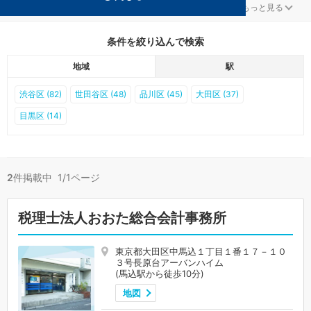
大田区の馬込駅の顧問税理士事務所が2件見つかりました。
...
もっと見る
条件を絞り込んで検索
地域
駅
渋谷区 (82)
世田谷区 (48)
品川区 (45)
大田区 (37)
目黒区 (14)
2
件掲載中 1/1ページ
税理士法人おおた総合会計事務所
東京都大田区中馬込１丁目１番１７－１０
３号長原台アーバンハイム
(馬込駅から徒歩10分)
地図