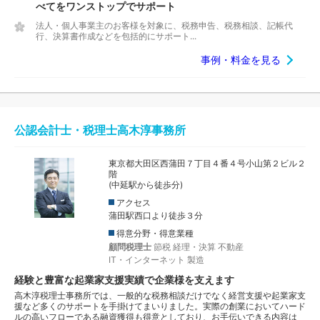
べてをワンストップでサポート
法人・個人事業主のお客様を対象に、税務申告、税務相談、記帳代
行、決算書作成などを包括的にサポート...
事例・料金を見る
公認会計士・税理士高木淳事務所
東京都大田区西蒲田７丁目４番４号小山第２ビル２
階
(中延駅から徒歩分)
アクセス
蒲田駅西口より徒歩３分
得意分野・得意業種
顧問税理士
節税
経理・決算
不動産
IT・インターネット
製造
経験と豊富な起業家支援実績で企業様を支えます
高木淳税理士事務所では、一般的な税務相談だけでなく経営支援や起業家支
援など多くのサポートを手掛けてまいりました。実際の創業においてハード
ルの高いフローである融資獲得も得意としており、お手伝いできる内容は