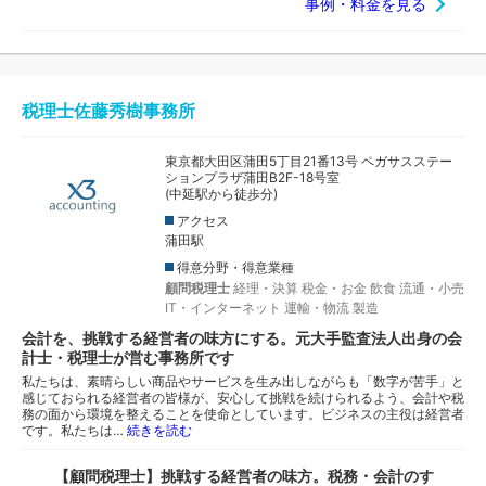
事例・料金を見る
税理士佐藤秀樹事務所
東京都大田区蒲田5丁目21番13号 ペガサスステー
ションプラザ蒲田B2F-18号室
(中延駅から徒歩分)
アクセス
蒲田駅
得意分野・得意業種
顧問税理士
経理・決算
税金・お金
飲食
流通・小売
IT・インターネット
運輸・物流
製造
会計を、挑戦する経営者の味方にする。元大手監査法人出身の会
計士・税理士が営む事務所です
私たちは、素晴らしい商品やサービスを生み出しながらも「数字が苦手」と
感じておられる経営者の皆様が、安心して挑戦を続けられるよう、会計や税
務の面から環境を整えることを使命としています。ビジネスの主役は経営者
です。私たちは…
続きを読む
【顧問税理士】挑戦する経営者の味方。税務・会計のす