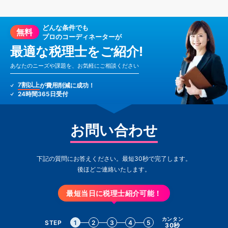
どんな条件でも
無料
プロのコーディネーターが
最適な税理士をご紹介!
あなたのニーズや課題を、お気軽にご相談ください
7割以上
が費用削減に成功！
24時間365日受付
お問い合わせ
下記の質問にお答えください。最短30秒で完了します。
後ほどご連絡いたします。
最短当日に税理士紹介可能！
カンタン
STEP
1
2
3
4
5
30秒