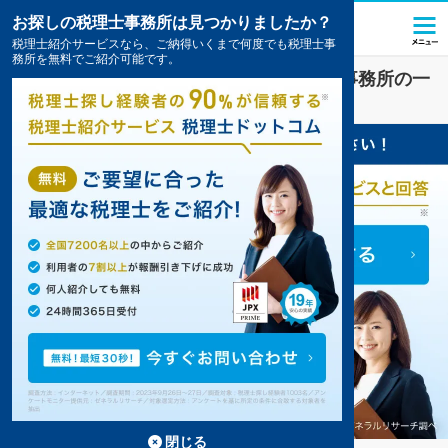
お探しの税理士事務所は見つかりましたか？
税理士紹介サービスなら、ご納得いくまで何度でも税理士事
務所を無料でご紹介可能です。
馬込駅(東京都)
の
顧問税理士
のおすすめ事務所の一
覧
2件掲載中
閉じる