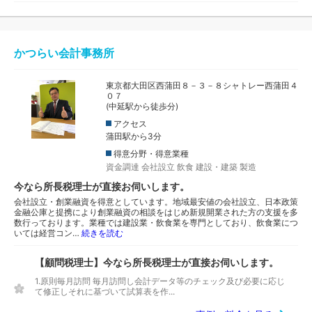
かつらい会計事務所
東京都大田区西蒲田８－３－８シャトレー西蒲田４
０７
(中延駅から徒歩分)
アクセス
蒲田駅から3分
得意分野・得意業種
資金調達
会社設立
飲食
建設・建築
製造
今なら所長税理士が直接お伺いします。
会社設立・創業融資を得意としています。地域最安値の会社設立、日本政策
金融公庫と提携により創業融資の相談をはじめ新規開業された方の支援を多
数行っております。業種では建設業・飲食業を専門としており、飲食業につ
いては経営コン…
続きを読む
【顧問税理士】今なら所長税理士が直接お伺いします。
1.原則毎月訪問 毎月訪問し会計データ等のチェック及び必要に応じ
て修正しそれに基づいて試算表を作...