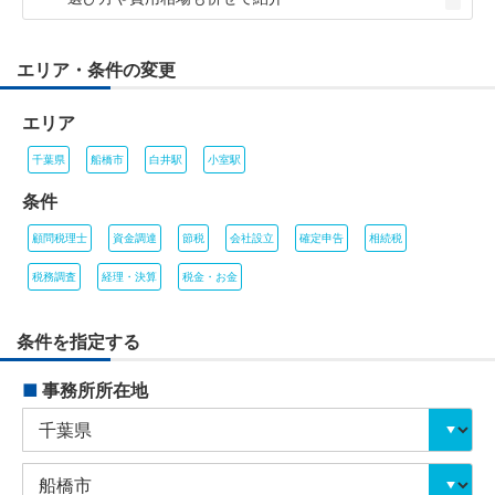
エリア・条件の変更
エリア
千葉県
船橋市
白井駅
小室駅
条件
顧問税理士
資金調達
節税
会社設立
確定申告
相続税
税務調査
経理・決算
税金・お金
条件を指定する
■
事務所所在地