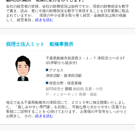
会社の経営者の皆様、会社の財務状況は如何ですか。現状の財務状況を数字
で書き、読み、更に今後の財務状況を数字で表現することを日常業務に取込
まれていますか。 現状の中小企業を取り巻く経営・金融状況は殊の他厳
しく、経営者自…
続きを読む
税理士法人ミット 船橋事務所
千葉県船橋市前原西２－１－７ 津田沼コーポ３F
(白井駅から徒歩分)
アクセス
津田沼駅・新津田沼駅
得意分野・得意業種
顧問税理士
節税
相続税
流通・小売
IT・インターネット
医療・福祉
地元である千葉県船橋市の津田沼にて、２０１５年に独立開業いたしまし
た。 「親しみやすい専門家」を目指し、可能な限り分かりやすい言葉でお
客様にご説明することを 心掛けております。 お客様の不安等をしっかりと
お聞きし、その…
続きを読む