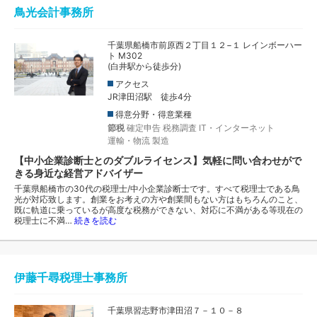
鳥光会計事務所
千葉県船橋市前原西２丁目１２−１ レインボーハー
ト M302
(白井駅から徒歩分)
アクセス
JR津田沼駅 徒歩4分
得意分野・得意業種
節税
確定申告
税務調査
IT・インターネット
運輸・物流
製造
【中小企業診断士とのダブルライセンス】気軽に問い合わせがで
きる身近な経営アドバイザー
千葉県船橋市の30代の税理士/中小企業診断士です。すべて税理士である鳥
光が対応致します。創業をお考えの方や創業間もない方はもちろんのこと、
既に軌道に乗っているが高度な税務ができない、対応に不満がある等現在の
税理士に不満…
続きを読む
伊藤千尋税理士事務所
千葉県習志野市津田沼７－１０－８