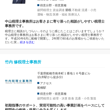
得意分野・得意業種
顧問税理士
資金調達
節税
不動産
流通・小売
運輸・物流
医療・福祉
医療法人
中山税理士事務所はお客さまに寄り添った相談がしやすい税理士
事務所です。
​​税理士に相談がしづらい…そのように感じたことはございますでしょうか？
中山税理士事務所はお客さまに寄り添った相談がしやすい税理士事務所で
す。平成30年6月に船橋で開業し、2年間で80名のお客様からご依頼をいた
だいた実…
続きを読む
竹内 修税理士事務所
千葉県船橋市南本町１番地１６号森ビル
(白井駅から徒歩分)
アクセス
船橋駅
得意分野・得意業種
顧問税理士
経理・決算
飲食
流通・小売
製造
初期指導のサポート、実現可能性の高い事業計画をベースにして
顧問先の維持・発展に全力を尽くします。