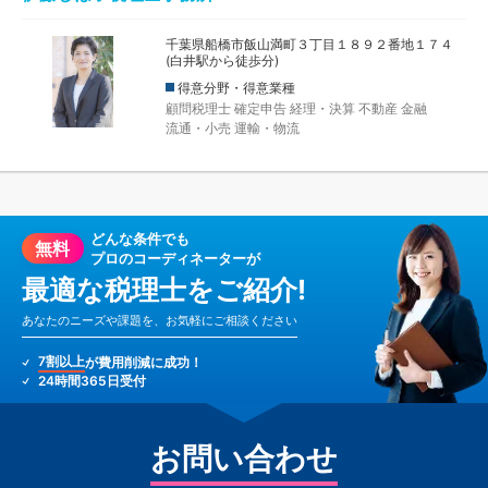
千葉県船橋市飯山満町３丁目１８９２番地１７４
(白井駅から徒歩分)
得意分野・得意業種
顧問税理士
確定申告
経理・決算
不動産
金融
流通・小売
運輸・物流
どんな条件でも
無料
プロのコーディネーターが
最適な税理士をご紹介!
あなたのニーズや課題を、お気軽にご相談ください
7割以上
が費用削減に成功！
24時間365日受付
お問い合わせ