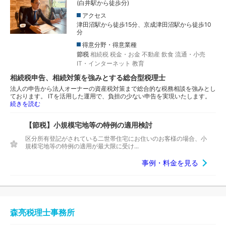
(白井駅から徒歩分)
アクセス
津田沼駅から徒歩15分、京成津田沼駅から徒歩10
分
得意分野・得意業種
節税
相続税
税金・お金
不動産
飲食
流通・小売
IT・インターネット
教育
相続税申告、相続対策を強みとする総合型税理士
法人の申告から法人オーナーの資産税対策まで総合的な税務相談を強みとし
ております。 ITを活用した運用で、負担の少ない申告を実現いたします。
続きを読む
【節税】小規模宅地等の特例の適用検討
区分所有登記がされている二世帯住宅にお住いのお客様の場合、小
規模宅地等の特例の適用が最大限に受け...
事例・料金を見る
森亮税理士事務所