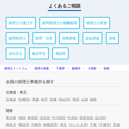
よくあるご相談
税理士の選び方
顧問税理士の報酬相場
税理士の変更
顧問税理士
経理・決算
税務調査
資金調達
節税
会社設立
確定申告
相続税
税理士ドットコム
税理士検索
千葉県
船橋市
小室駅
節税
全国の税理士事務所を探す
北海道・東北
北海道
(
札幌市
)
青森
岩手
宮城
(
仙台市
)
秋田
山形
福島
関東
東京都
(
港区
・
新宿区
・
渋谷区
・
千代田区
・
中央区
・
世田谷区
・
品川区
)
神奈川
(
横浜市
・
川崎市
・
相模原市
)
埼玉
(
さいたま市
)
千葉
(
千葉市
)
茨城