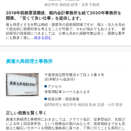
確定申告
相続税
経理・決算
不動産
2018年税務署退職後、都内会計事務所を経て2020年事務所を
開業。「安くて良い仕事」を提供します。
最も得意とする分野は相続・譲渡等の資産税関連ですが、個人・法人を含め
て総合的に税務対策を考えることが可能で、それが強みでもあります。 相
続税等の資産税につきましては、公務も含めた経験年数は長く、困難な案件
にも数多く接し…
続きを読む
廣瀬大典税理士事務所
千葉県習志野市鷺沼４丁目１３番４号
(白井駅から徒歩分)
アクセス
来客用駐車スペースあります
得意分野・得意業種
顧問税理士
確定申告
相続税
飲食
流通・小売
製造
正しい税務を賢く早く
廣瀬大典税理士事務所におきましては、クラウド会計、従来型会計、丸投げ
による年１回決算申告、という税務会計面のみならず、資産相続までをも見
据えた幅広いサポートを明朗な価格表に基づき、丁寧に行うことを原則とし