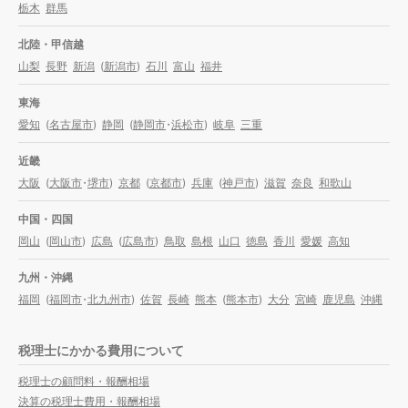
栃木
群馬
北陸・甲信越
山梨
長野
新潟
(
新潟市
)
石川
富山
福井
東海
愛知
(
名古屋市
)
静岡
(
静岡市
・
浜松市
)
岐阜
三重
近畿
大阪
(
大阪市
・
堺市
)
京都
(
京都市
)
兵庫
(
神戸市
)
滋賀
奈良
和歌山
中国・四国
岡山
(
岡山市
)
広島
(
広島市
)
鳥取
島根
山口
徳島
香川
愛媛
高知
九州・沖縄
福岡
(
福岡市
・
北九州市
)
佐賀
長崎
熊本
(
熊本市
)
大分
宮崎
鹿児島
沖縄
税理士にかかる費用について
税理士の顧問料・報酬相場
決算の税理士費用・報酬相場