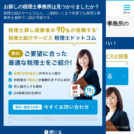
お探しの税理士事務所は見つかりましたか？
税理士紹介サービスなら、ご納得いくまで何度でも税理士事
務所を無料でご紹介可能です。
小室駅(千葉県)
の
節税
を扱う税理士・会計事務所の
一覧
閉じる