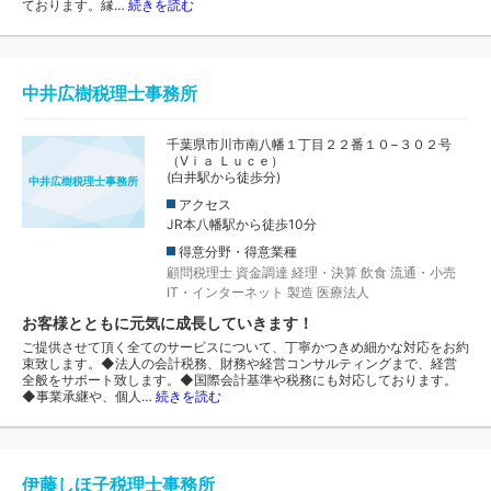
ております。縁…
続きを読む
中井広樹税理士事務所
千葉県市川市南八幡１丁目２２番１０−３０２号
（Vｉａ Ｌｕｃｅ）
(白井駅から徒歩分)
中井広樹税理士事務所
アクセス
JR本八幡駅から徒歩10分
得意分野・得意業種
顧問税理士
資金調達
経理・決算
飲食
流通・小売
IT・インターネット
製造
医療法人
お客様とともに元気に成長していきます！
ご提供させて頂く全てのサービスについて、丁寧かつきめ細かな対応をお約
束致します。◆法人の会計税務、財務や経営コンサルティングまで、経営
全般をサポート致します。◆国際会計基準や税務にも対応しております。
◆事業承継や、個人…
続きを読む
伊藤しほ子税理士事務所