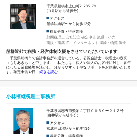
千葉県船橋市上山町2-285-79
(白井駅から徒歩分)
アクセス
船橋法典駅〜から徒歩12分
得意分野・得意業種
顧問税理士
会社設立
確定申告
流通・小売
建設・建築
IT・インターネット
運輸・物流
製造
船橋近郊で税務・経営体制支援をさせていただいています
千葉県船橋市で会計事務所を運営している、公認会計士・税理士の森亮
（もりあきら）と申します。 私たちは、個人や法人のお客様に対し、多年
にわたる業務経験を活かし、分かりやすく丁寧なサポートをお約束いたしま
す。確定申告や日…
続きを読む
小林禧継税理士事務所
千葉県習志野市鷺沼２丁目９番５０ー２１２号
(白井駅から徒歩分)
アクセス
京成津田沼駅から徒歩13分
得意分野・得意業種