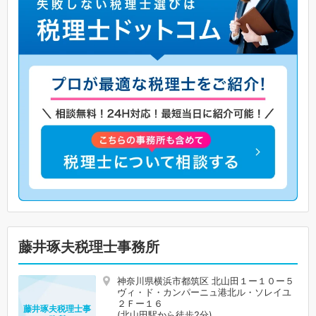
藤井琢夫税理士事務所
神奈川県横浜市都筑区 北山田１ー１０ー５
ヴィ・ド・カンパーニュ港北ル・ソレイユ
２Ｆー１６
藤井琢夫税理士事
(北山田駅から徒歩2分)