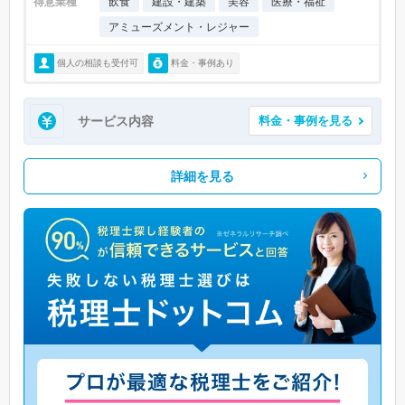
得意業種
飲食
建設・建築
美容
医療・福祉
アミューズメント・レジャー
個人の相談も受付可
料金・事例あり
サービス内容
料金・事例を見る
詳細を見る