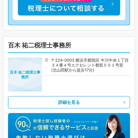
百木 祐二税理士事務所
〒224-0003 横浜市都筑区 中川中央１丁目
３４番４号エクセレント都筑５０１号室
(北山田駅から徒歩17分)
百木 祐二税理士事
務所
詳細を見る