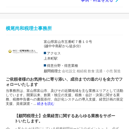
横尾尚和税理士事務所
富山県富山市五番町７番１０号
(越中中島駅から徒歩分)
アクセス
上本町駅
得意分野・得意業種
顧問税理士
会社設立
相続税
飲食
流通・小売
製造
ご依頼者様のお気持ちに寄り添い、成功までの道のりを全力でフ
ォローいたします
当事務所は、富山県富山市、及びその近隣地域を主な業務エリアとして活動
しています。開業以来、創業・独立の支援、税務・会計・決算に関する業
務、税務申告書への書面添付、自計化システムの導入支援、経営計画の策定
支援、資産譲渡・…
続きを読む
【顧問税理士】企業経営に関するあらゆる業務をサポー
トいたします。
＜私たちが大切にしている税務顧問サービスのポイント＞ １．必ず