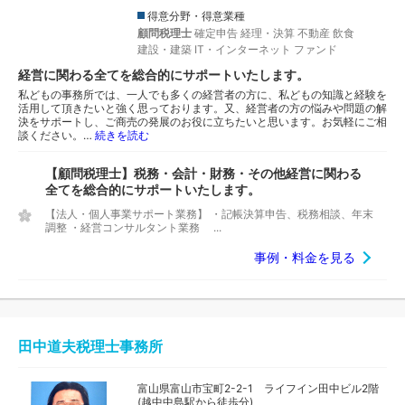
得意分野・得意業種
顧問税理士
確定申告
経理・決算
不動産
飲食
建設・建築
IT・インターネット
ファンド
経営に関わる全てを総合的にサポートいたします。
私どもの事務所では、一人でも多くの経営者の方に、私どもの知識と経験を
活用して頂きたいと強く思っております。又、経営者の方の悩みや問題の解
決をサポートし、ご商売の発展のお役に立ちたいと思います。お気軽にご相
談ください。…
続きを読む
【顧問税理士】税務・会計・財務・その他経営に関わる
全てを総合的にサポートいたします。
【法人・個人事業サポート業務】 ・記帳決算申告、税務相談、年末
調整 ・経営コンサルタント業務 ...
事例・料金を見る
田中道夫税理士事務所
富山県富山市宝町2-2-1 ライフイン田中ビル2階
(越中中島駅から徒歩分)