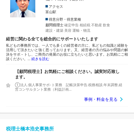
アクセス
富山駅
得意分野・得意業種
顧問税理士
確定申告
相続税
不動産
飲食
建設・建築
美容
運輸・物流
経営に関わる全てを総合的にサポートいたします
私どもの事務所では、一人でも多くの経営者の方に、私どもの知識と経験を
活用して頂きたいと強く思っております。又、経営者の方の悩みや問題の解
決をサポ－トし、ご商売の発展のお役に立ちたいと思います。お気軽にご相
談ください。…
続きを読む
【顧問税理士】お気軽にご相談ください。誠実対応致し
ます。
①法人.個人事業サポ-ト業務 記帳決算申告.税務相談.年末調整.経
営コンサルタント業務（利益計画...
事例・料金を見る
税理士橋本浩史事務所