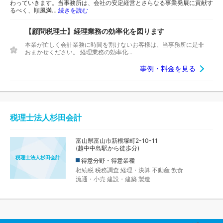
わっていきます。当事務所は、会社の安定経営とさらなる事業発展に貢献す
るべく、順風満…
続きを読む
【顧問税理士】経理業務の効率化を図ります
本業が忙しく会計業務に時間を割けないお客様は、当事務所に是非
おまかせください。 経理業務の効率化...
事例・料金を見る
税理士法人杉田会計
富山県富山市新根塚町2-10-11
(越中中島駅から徒歩分)
税理士法人杉田会計
得意分野・得意業種
相続税
税務調査
経理・決算
不動産
飲食
流通・小売
建設・建築
製造