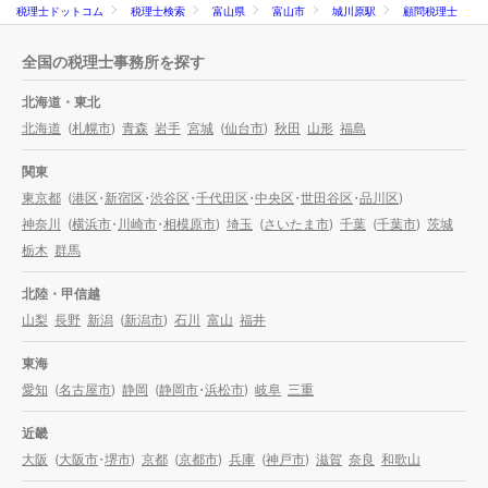
税理士ドットコム
税理士検索
富山県
富山市
城川原駅
顧問税理士
全国の税理士事務所を探す
北海道・東北
北海道
(
札幌市
)
青森
岩手
宮城
(
仙台市
)
秋田
山形
福島
関東
東京都
(
港区
・
新宿区
・
渋谷区
・
千代田区
・
中央区
・
世田谷区
・
品川区
)
神奈川
(
横浜市
・
川崎市
・
相模原市
)
埼玉
(
さいたま市
)
千葉
(
千葉市
)
茨城
栃木
群馬
北陸・甲信越
山梨
長野
新潟
(
新潟市
)
石川
富山
福井
東海
愛知
(
名古屋市
)
静岡
(
静岡市
・
浜松市
)
岐阜
三重
近畿
大阪
(
大阪市
・
堺市
)
京都
(
京都市
)
兵庫
(
神戸市
)
滋賀
奈良
和歌山