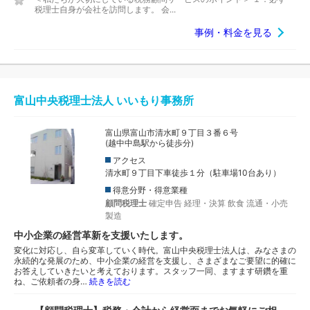
税理士自身が会社を訪問します。 会...
事例・料金を見る
富山中央税理士法人 いいもり事務所
富山県富山市清水町９丁目３番６号
(越中中島駅から徒歩分)
アクセス
清水町９丁目下車徒歩１分（駐車場10台あり）
得意分野・得意業種
顧問税理士
確定申告
経理・決算
飲食
流通・小売
製造
中小企業の経営革新を支援いたします。
変化に対応し、自ら変革していく時代。富山中央税理士法人は、みなさまの
永続的な発展のため、中小企業の経営を支援し、さまざまなご要望に的確に
お答えしていきたいと考えております。スタッフ一同、ますます研鑽を重
ね、ご依頼者の身…
続きを読む