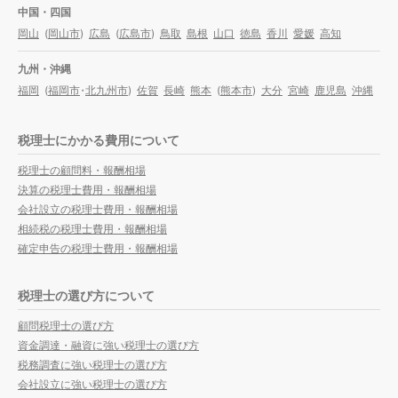
中国・四国
岡山
(
岡山市
)
広島
(
広島市
)
鳥取
島根
山口
徳島
香川
愛媛
高知
九州・沖縄
福岡
(
福岡市
・
北九州市
)
佐賀
長崎
熊本
(
熊本市
)
大分
宮崎
鹿児島
沖縄
税理士にかかる費用について
税理士の顧問料・報酬相場
決算の税理士費用・報酬相場
会社設立の税理士費用・報酬相場
相続税の税理士費用・報酬相場
確定申告の税理士費用・報酬相場
税理士の選び方について
顧問税理士の選び方
資金調達・融資に強い税理士の選び方
税務調査に強い税理士の選び方
会社設立に強い税理士の選び方