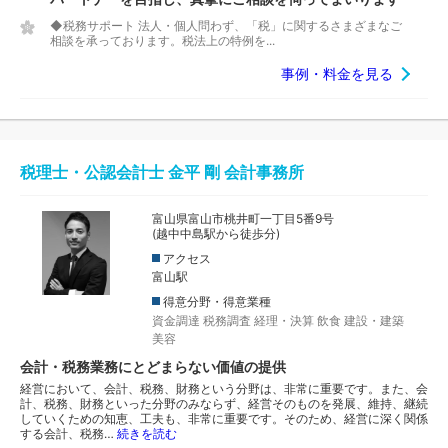
◆税務サポート 法人・個人問わず、「税」に関するさまざまなご
相談を承っております。税法上の特例を...
事例・料金を見る
税理士・公認会計士 金平 剛 会計事務所
富山県富山市桃井町一丁目5番9号
(越中中島駅から徒歩分)
アクセス
富山駅
得意分野・得意業種
資金調達
税務調査
経理・決算
飲食
建設・建築
美容
会計・税務業務にとどまらない価値の提供
経営において、会計、税務、財務という分野は、非常に重要です。また、会
計、税務、財務といった分野のみならず、経営そのものを発展、維持、継続
していくための知恵、工夫も、非常に重要です。そのため、経営に深く関係
する会計、税務…
続きを読む