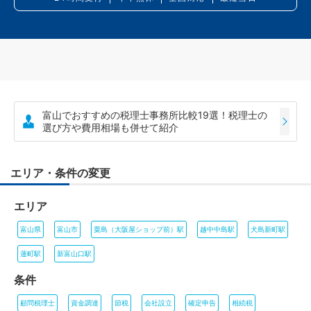
富山でおすすめの税理士事務所比較19選！税理士の
選び方や費用相場も併せて紹介
エリア・条件の変更
エリア
富山県
富山市
粟島（大阪屋ショップ前）駅
越中中島駅
犬島新町駅
蓮町駅
新富山口駅
条件
顧問税理士
資金調達
節税
会社設立
確定申告
相続税