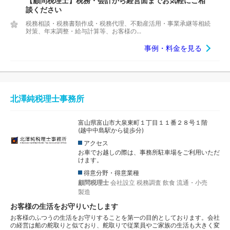
【顧問税理士】税務・会計から経営面までお気軽にご相
談ください
税務相談・税務書類作成・税務代理、不動産活用・事業承継等相続
対策、年末調整・給与計算等、お客様の...
事例・料金を見る
北澤純税理士事務所
富山県富山市大泉東町１丁目１１番２８号１階
(越中中島駅から徒歩分)
アクセス
お車でお越しの際は、事務所駐車場をご利用いただ
けます。
得意分野・得意業種
顧問税理士
会社設立
税務調査
飲食
流通・小売
製造
お客様の生活をお守りいたします
お客様のふつうの生活をお守りすることを第一の目的としております。会社
の経営は船の舵取りと似ており、舵取りで従業員やご家族の生活も大きく変