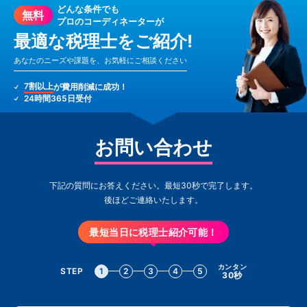
どんな条件でも
無料
プロのコーディネーターが
最適な税理士をご紹介!
あなたのニーズや課題を、お気軽にご相談ください
7割以上
が費用削減に成功！
24時間365日受付
お問い合わせ
下記の質問にお答えください。最短30秒で完了します。
後ほどご連絡いたします。
最短当日に税理士紹介可能！
カンタン
STEP
1
2
3
4
5
30秒