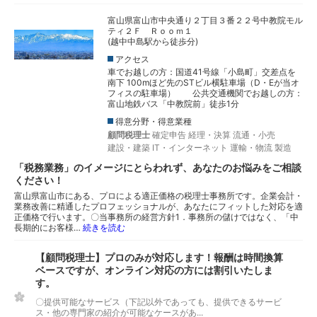
富山県富山市中央通り２丁目３番２２号中教院モル
ティ２Ｆ Ｒｏｏｍ１
(越中中島駅から徒歩分)
アクセス
車でお越しの方：国道41号線「小島町」交差点を
南下 100mほど先のSTビル横駐車場（D・Eが当オ
フィスの駐車場） 公共交通機関でお越しの方：
富山地鉄バス「中教院前」徒歩1分
得意分野・得意業種
顧問税理士
確定申告
経理・決算
流通・小売
建設・建築
IT・インターネット
運輸・物流
製造
「税務業務」のイメージにとらわれず、あなたのお悩みをご相談
ください！
富山県富山市にある、プロによる適正価格の税理士事務所です。企業会計・
業務改善に精通したプロフェッショナルが、あなたにフィットした対応を適
正価格で行います。〇当事務所の経営方針1．事務所の儲けではなく、「中
長期的にお客様…
続きを読む
【顧問税理士】プロのみが対応します！報酬は時間換算
ベースですが、オンライン対応の方には割引いたしま
す。
〇提供可能なサービス（下記以外であっても、提供できるサービ
ス・他の専門家の紹介が可能なケースがあ...