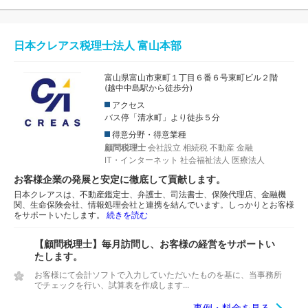
日本クレアス税理士法人 富山本部
富山県富山市東町１丁目６番６号東町ビル２階
(越中中島駅から徒歩分)
アクセス
バス停「清水町」より徒歩５分
得意分野・得意業種
顧問税理士
会社設立
相続税
不動産
金融
IT・インターネット
社会福祉法人
医療法人
お客様企業の発展と安定に徹底して貢献します。
日本クレアスは、不動産鑑定士、弁護士、司法書士、保険代理店、金融機
関、生命保険会社、情報処理会社と連携を結んでいます。しっかりとお客様
をサポートいたします。
続きを読む
【顧問税理士】毎月訪問し、お客様の経営をサポートい
たします。
お客様にて会計ソフトで入力していただいたものを基に、当事務所
でチェックを行い、試算表を作成します...
事例・料金を見る