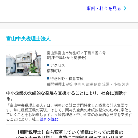
事例・料金を見る
富山中央税理士法人
富山県富山市弥生町２丁目５番３号
(越中中島駅から徒歩分)
アクセス
稲荷町駅
得意分野・得意業種
顧問税理士
確定申告
相続税
飲食
流通・小売
製造
中小企業の永続的な発展を支援することにより、社会に貢献す
る。
「富山中央税理士法人」は、税務と会計に専門特化した職業会計人集団で
す。常に租税正義の実現、そして、関与先企業の永続的繁栄のために奉仕し
ていくことをお約束します。＜経営理念＞中小企業の永続的な発展を支援す
ることにより、社…
続きを読む
【顧問税理士】自ら変革していく皆様にとっての最良の
パートナーを目指し、真摯にご相談を伺ってまいります