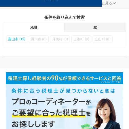
富山市の城川原駅の顧問税理士事務所の検索結果です。
...
もっと見る
条件を絞り込んで検索
地域
駅
富山市 (12)
滑川市 (0)
舟橋村 (0)
上市町 (0)
立山町 (0)