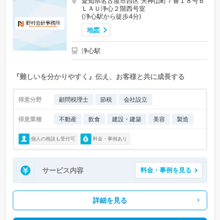
愛知県名古屋市西区 天神山町７番１８号Ｂ
ＬＡＵ浄心２階西号室
(浄心駅から徒歩4分)
地図
浄心駅
『難しいを分かりやすく』伝え、お客様と共に成長する
得意分野
顧問税理士
節税
会社設立
得意業種
不動産
飲食
建設・建築
美容
製造
個人の相談も受付可
料金・事例あり
サービス内容
料金・事例を見る
詳細を見る