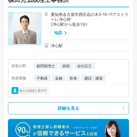
愛知県名古屋市西区花の木3-15-11アストラ
ーレ浄心8F
(浄心駅から徒歩1分)
地図
浄心駅
得意分野
顧問税理士
節税
会社設立
得意業種
不動産
金融
飲食
建設・建築
個人の相談も受付可
詳細を見る