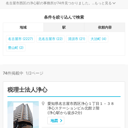
名古屋市西区の浄心駅の事務所が74件見つかりました。
...
もっと見る
条件を絞り込んで検索
地域
駅
依頼内容
名古屋市 (2227)
北名古屋市 (22)
清須市 (21)
大治町 (4)
豊山町 (2)
74
件掲載中 1/2ページ
税理士法人浄心
愛知県名古屋市西区浄心１丁目１－３８
浄心ステーションビル北館２階
(浄心駅から徒歩2分)
地図