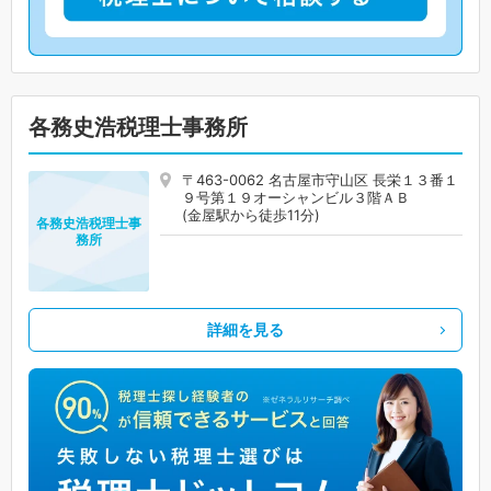
各務史浩税理士事務所
〒463-0062 名古屋市守山区 長栄１３番１
９号第１９オーシャンビル３階ＡＢ
(金屋駅から徒歩11分)
各務史浩税理士事
務所
詳細を見る