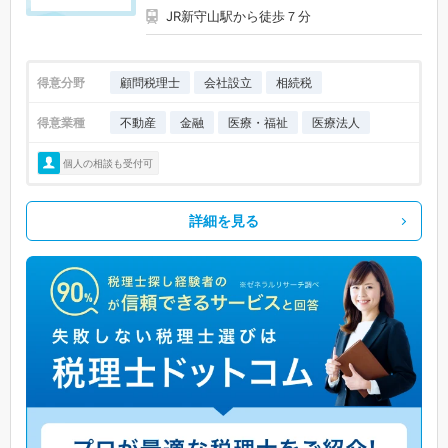
JR新守山駅から徒歩７分
得意分野
顧問税理士
会社設立
相続税
得意業種
不動産
金融
医療・福祉
医療法人
個人の相談も受付可
詳細を見る