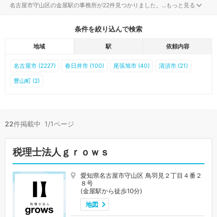
名古屋市守山区の金屋駅の事務所が22件見つかりました。
...
もっと見る
条件を絞り込んで検索
地域
駅
依頼内容
名古屋市 (2227)
春日井市 (100)
尾張旭市 (40)
清須市 (21)
豊山町 (2)
22
件掲載中 1/1ページ
税理士法人ｇｒｏｗｓ
愛知県名古屋市守山区 鳥羽見２丁目４番２
８号
(金屋駅から徒歩10分)
地図