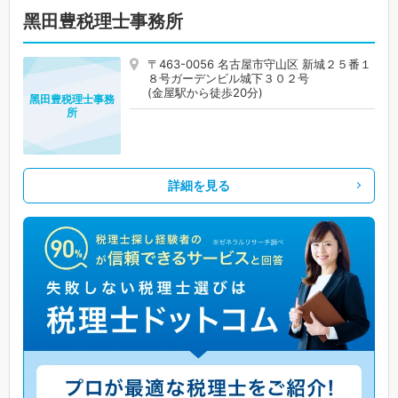
黑田豊税理士事務所
〒463-0056 名古屋市守山区 新城２５番１
８号ガーデンビル城下３０２号
(金屋駅から徒歩20分)
黑田豊税理士事務
所
詳細を見る