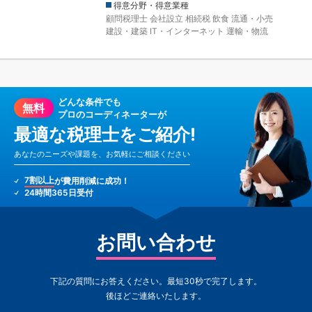
得意分野・得意業種
顧問税理士
会社設立
相続税
飲食
流通・小売
建設・建築
IT・インターネット
運輸・物流
どんな条件でも
無料
プロのコーディネーターが
最適な税理士をご紹介!
あなたのニーズや課題を、お気軽にご相談ください
7割以上
が費用削減に成功！
24時間365日受付
お問い合わせ
下記の質問にお答えください。最短30秒で完了します。
後ほどご連絡いたします。