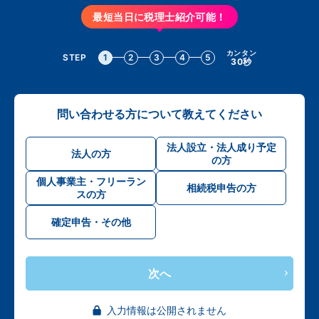
最短当日に税理士紹介可能！
カンタン
STEP
1
2
3
4
5
30秒
問い合わせる方について教えてください
法人設立・法人成り予定
法人の方
の方
個人事業主・フリーラン
相続税申告の方
スの方
確定申告・その他
次へ
入力情報は公開されません