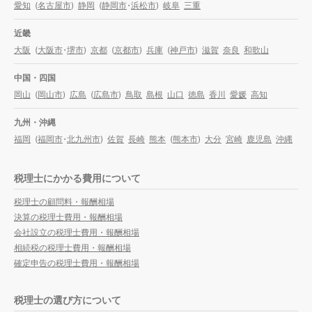
愛知
(
名古屋市
)
静岡
(
静岡市
・
浜松市
)
岐阜
三重
近畿
大阪
(
大阪市
・
堺市
)
京都
(
京都市
)
兵庫
(
神戸市
)
滋賀
奈良
和歌山
中国・四国
岡山
(
岡山市
)
広島
(
広島市
)
鳥取
島根
山口
徳島
香川
愛媛
高知
九州・沖縄
福岡
(
福岡市
・
北九州市
)
佐賀
長崎
熊本
(
熊本市
)
大分
宮崎
鹿児島
沖縄
税理士にかかる費用について
税理士の顧問料・報酬相場
決算の税理士費用・報酬相場
会社設立の税理士費用・報酬相場
相続税の税理士費用・報酬相場
確定申告の税理士費用・報酬相場
税理士の選び方について