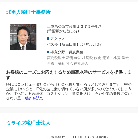
北勇人税理士事務所
三重県松阪市泉町１３７３番地７
(千里駅から徒歩分)
アクセス
バス停【新黒田町】より徒歩10分
得意分野・得意業種
顧問税理士
確定申告
相続税
飲食
流通・小売
製造
医療・福祉
社会福祉法人
お客様のニーズにお応えするため最高水準のサービスを提供しま
す
時代はコンピュータ社会からIT社会へ移り変わろうとしておりますが、中小
企業においては、IT化の波に乗り切れていない所が多いのではないでしょう
か。IT化による合理化、コストダウン、収益拡大は、今や企業の発展に欠か
せない重…
続きを読む
ミライズ税理士法人
三重県鈴鹿市三日市町１０２３番地４