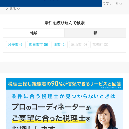
津の伊勢上野駅の資金調達対策を扱う税理士事務所の検索結果です。
...
もっ
と見る
条件を絞り込んで検索
地域
駅
鈴鹿市 (6)
四日市市 (5)
津市 (2)
亀山市 (0)
菰野町 (0)