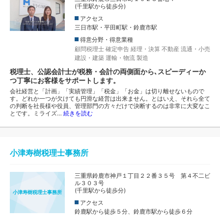
(千里駅から徒歩分)
アクセス
三日市駅・平田町駅・鈴鹿市駅
得意分野・得意業種
顧問税理士
確定申告
経理・決算
不動産
流通・小売
建設・建築
運輸・物流
製造
税理士、公認会計士が税務・会計の両側面から､スピーディーか
つ丁寧にお客様をサポートします。
会社経営と「計画」「実績管理」「税金」「お金」は切り離せないもので
す。どれか一つが欠けても円滑な経営は出来ません。とはいえ、それら全て
の判断を社長様や役員、管理部門の方々だけで決断するのは非常に大変なこ
とです。ミライズ…
続きを読む
小津寿樹税理士事務所
三重県鈴鹿市神戸１丁目２２番３５号 第４不二ビ
ル３０３号
(千里駅から徒歩分)
小津寿樹税理士事務所
アクセス
鈴鹿駅から徒歩５分、鈴鹿市駅から徒歩６分