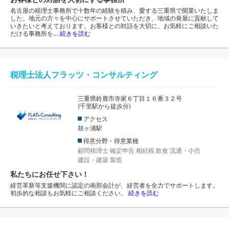
名古屋の税理士事務所で十数年の経験を積み、愛する三重県で開業いたしま
した。地元の方々を中心にサポートさせていただき、地域の発展に貢献して
いきたいと考えております。お客様との対話を大切に、お気軽にご相談いた
だける事務所を…
続きを読む
税理士法人フラッツ・コンサルティング
三重県鈴鹿市寺家６丁目１６番３２号
(千里駅から徒歩分)
アクセス
鼓ヶ浦駅
得意分野・得意業種
顧問税理士
確定申告
相続税
飲食
流通・小売
建設・建築
製造
私たちにお任せ下さい！
経営革新等支援機関に認定の南部会計が、経営者を全力でサポートします。
初歩的な相談もお気軽にご相談ください。
続きを読む