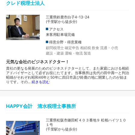
クレド税理士法人
三重県鈴鹿市白子4-13-24
(千里駅から徒歩分)
アクセス
来客用駐車場完備
得意分野・得意業種
顧問税理士
確定申告
相続税
飲食
流通・小売
建設・建築
運輸・物流
製造
元気な会社のビジネスドクター！
貴社の更なる発展のためのビジネスドクターとして、また家庭における相続
アドバイザーとして必ずお役にたてます。当事務所は先代の田中壽一と判治
昭雄がそれぞれ昭和46年と50年に四日市及び鈴鹿の地に開業したのが始ま
りです。その…
続きを読む
HAPPY会計 清水税理士事務所
三重県松阪市鎌田町４０３番地９ 松相ハイツ１０
１号
(千里駅から徒歩分)