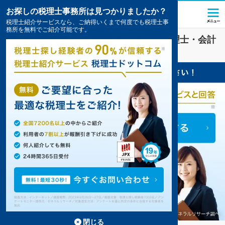
お探しの税理士事務所は見つかりましたか？
税理士紹介サービスなら、ご納得いくまで何度でも税理士事
務所を無料でご紹介可能です。
伊勢上野駅(三重県)
の
資金調達
を扱う税理士・会計
事務所の一覧
閉じる