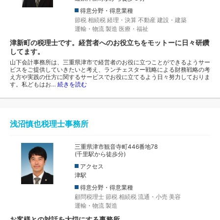
得意分野・得意業種
節税
相続税
経理・決算
不動産
建設・建築
運輸・物流
製造
医療・福祉
津新町の税理士です。経営者へのお役立ちをモットーに日々研鑽
してます。
山下会計事務所は、三重県津市で経営者のお役に立つことができるようサー
ビスをご提供していきたいと考え、ランチェスター戦略による財務戦略の考
え方や実践の仕方に関するサービスでお役に立てるよう日々努力しておりま
す。私どもはお…
続きを読む
浅沼慎也税理士事務所
三重県津市観音寺町446番地78
(千里駅から徒歩分)
アクセス
津駅
得意分野・得意業種
顧問税理士
節税
相続税
流通・小売
美容
運輸・物流
製造
お客様との対話を大切にする事務所