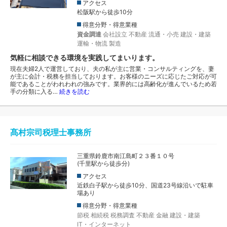
アクセス
松阪駅から徒歩10分
得意分野・得意業種
資金調達
会社設立
不動産
流通・小売
建設・建築
運輸・物流
製造
気軽に相談できる環境を実践してまいります。
現在夫婦2人で運営しており、夫の私が主に営業・コンサルティングを、妻
が主に会計・税務を担当しております。お客様のニーズに応じたご対応が可
能であることがわれわれの強みです。業界的には高齢化が進んでいるため若
手の分類に入る…
続きを読む
髙村宗司税理士事務所
三重県鈴鹿市南江島町２３番１０号
(千里駅から徒歩分)
アクセス
近鉄白子駅から徒歩10分、国道23号線沿いで駐車
場あり
得意分野・得意業種
節税
相続税
税務調査
不動産
金融
建設・建築
IT・インターネット