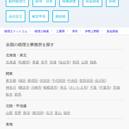
顧問税理士
経理・決算
税務調査
資金調達
節税
会社設立
確定申告
相続税
税理士ドットコム
税理士検索
三重県
津市
伊勢上野駅
資金調達
全国の税理士事務所を探す
北海道・東北
北海道
(
札幌市
)
青森
岩手
宮城
(
仙台市
)
秋田
山形
福島
関東
東京都
(
港区
・
新宿区
・
渋谷区
・
千代田区
・
中央区
・
世田谷区
・
品川区
)
神奈川
(
横浜市
・
川崎市
・
相模原市
)
埼玉
(
さいたま市
)
千葉
(
千葉市
)
茨城
栃木
群馬
北陸・甲信越
山梨
長野
新潟
(
新潟市
)
石川
富山
福井
東海