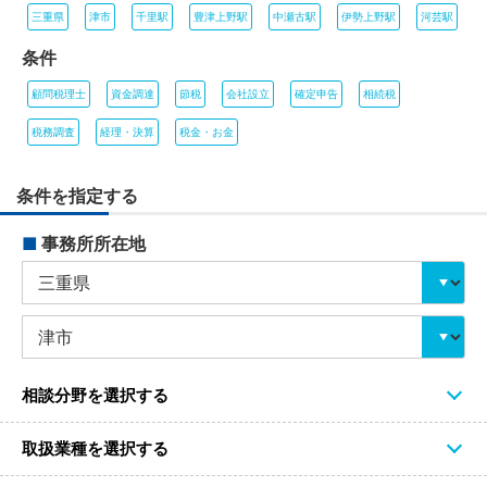
三重県
津市
千里駅
豊津上野駅
中瀬古駅
伊勢上野駅
河芸駅
条件
顧問税理士
資金調達
節税
会社設立
確定申告
相続税
税務調査
経理・決算
税金・お金
条件を指定する
■
事務所所在地
相談分野を選択する
取扱業種を選択する