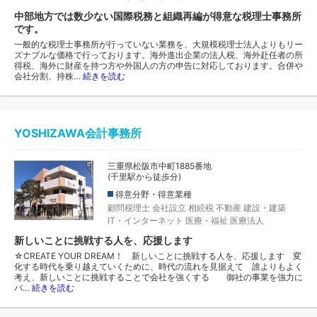
中部地方では数少ない国際税務と組織再編が得意な税理士事務所
です。
一般的な税理士事務所が行っていない業務を、大規模税理士法人よりもリー
ズナブルな価格で行っております。海外進出企業の法人税、海外赴任者の所
得税、海外に財産を持つ方や外国人の方の申告に対応しております。合併や
会社分割、持株…
続きを読む
YOSHIZAWA会計事務所
三重県松阪市中町1885番地
(千里駅から徒歩分)
得意分野・得意業種
顧問税理士
会社設立
相続税
不動産
建設・建築
IT・インターネット
医療・福祉
医療法人
新しいことに挑戦する人を、応援します
☆CREATE YOUR DREAM！ 新しいことに挑戦する人を、応援します 変
化する時代を乗り越えていくために、時代の流れを見据えて 誰よりもよく
考え、新しいことに挑戦することで会社を強くする 御社の事業を強力に
バ…
続きを読む