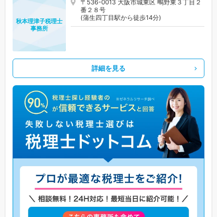
〒536-0013 大阪市城東区 鴫野東３丁目２
番２８号
(蒲生四丁目駅から徒歩14分)
秋本理津子税理士
事務所
詳細を見る