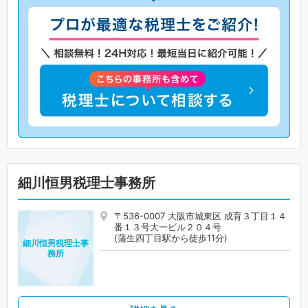
細川恒男税理士事務所
〒536-0007 大阪市城東区 成育３丁目１４
番１３号大一ビル２０４号
(蒲生四丁目駅から徒歩11分)
細川恒男税理士事
務所