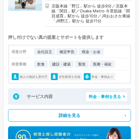
京阪本線「野江」駅から 徒歩9分／京阪本
線「関目」駅／Osaka Metro 今里筋線「関
目成育」駅から 徒歩10分／JRおおさか東線
「JR野江」駅から 徒歩11分
押し付けでない真の提案とサポートを提供します
得意分野
会社設立
確定申告
税金・お金
得意業種
飲食
建設・建築
製造
医療・福祉
個人の相談も受付可
女性税理士在籍
料金・事例あり
サービス内容
料金・事例を見る
詳細を見る