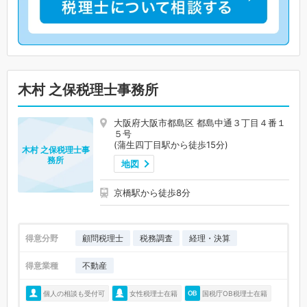
木村 之保税理士事務所
大阪府大阪市都島区 都島中通３丁目４番１
５号
(蒲生四丁目駅から徒歩15分)
木村 之保税理士事
務所
地図
京橋駅から徒歩8分
得意分野
顧問税理士
税務調査
経理・決算
得意業種
不動産
個人の相談も受付可
女性税理士在籍
国税庁OB税理士在籍