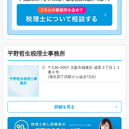
平野哲生税理士事務所
〒536-0007 大阪市城東区 成育３丁目１２
番６号
(蒲生四丁目駅から徒歩13分)
平野哲生税理士事
務所
詳細を見る