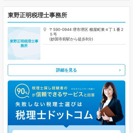
東野正明税理士事務所
〒590-0944 堺市堺区 櫛屋町東４丁１番２
５号
(妙国寺前駅から徒歩8分)
東野正明税理士事
務所
詳細を見る