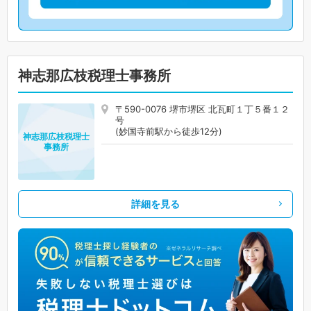
神志那広枝税理士事務所
〒590-0076 堺市堺区 北瓦町１丁５番１２
号
(妙国寺前駅から徒歩12分)
神志那広枝税理士
事務所
詳細を見る