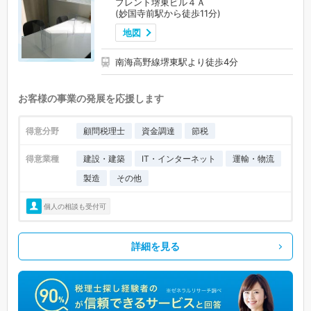
プレント堺東ビル４Ａ
(妙国寺前駅から徒歩11分)
地図
南海高野線堺東駅より徒歩4分
お客様の事業の発展を応援します
得意分野
顧問税理士
資金調達
節税
得意業種
建設・建築
IT・インターネット
運輸・物流
製造
その他
個人の相談も受付可
詳細を見る