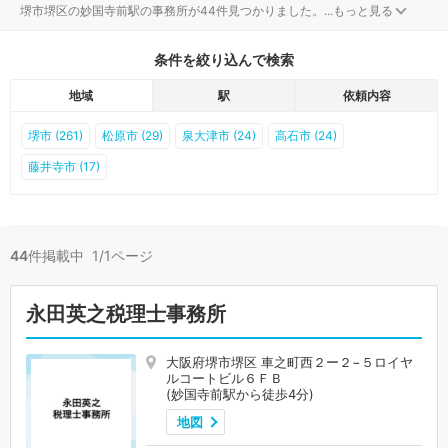
堺市堺区の妙国寺前駅の事務所が44件見つかりました。
...
もっと見る
条件を絞り込んで検索
地域
駅
依頼内容
堺市 (261)
松原市 (29)
泉大津市 (24)
高石市 (24)
藤井寺市 (17)
44
件掲載中 1/1ページ
永田英之税理士事務所
大阪府堺市堺区 車之町西２ー２−５ロイヤ
ルコートビル６ＦＢ
(妙国寺前駅から徒歩4分)
地図