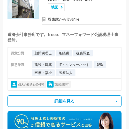
地図
堺東駅から徒歩1分
道濟会計事務所です。freee、マネーフォワード公認税理士事
務所。
得意分野
顧問税理士
相続税
税務調査
得意業種
建設・建築
IT・インターネット
製造
医療・福祉
医療法人
個人の相談も受付可
英語対応可
詳細を見る