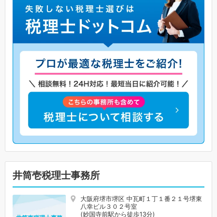
井筒壱税理士事務所
大阪府堺市堺区 中瓦町１丁１番２１号堺東
八幸ビル３０２号室
(妙国寺前駅から徒歩13分)