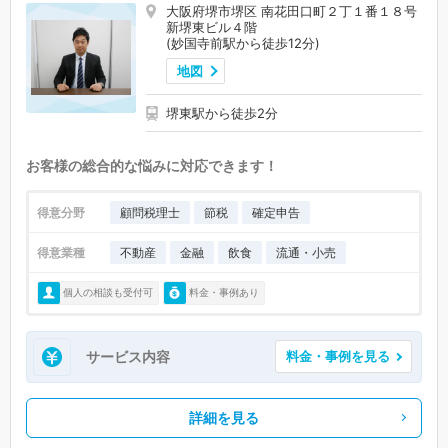
大阪府堺市堺区 南花田口町２丁１番１８号
新堺東ビル４階
(妙国寺前駅から徒歩12分)
地図
堺東駅から徒歩2分
お客様の総合的な悩みに対応できます！
得意分野
顧問税理士
節税
確定申告
得意業種
不動産
金融
飲食
流通・小売
個人の相談も受付可
料金・事例あり
サービス内容
料金・事例を見る
詳細を見る