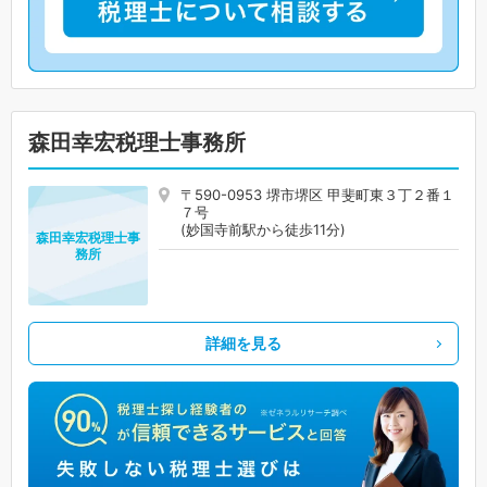
森田幸宏税理士事務所
〒590-0953 堺市堺区 甲斐町東３丁２番１
７号
(妙国寺前駅から徒歩11分)
森田幸宏税理士事
務所
詳細を見る