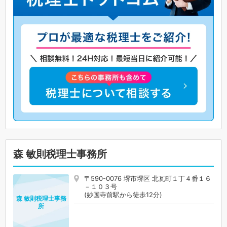
森 敏則税理士事務所
〒590-0076 堺市堺区 北瓦町１丁４番１６
－１０３号
(妙国寺前駅から徒歩12分)
森 敏則税理士事務
所