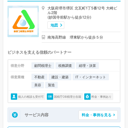
大阪府堺市堺区 北瓦町1丁5番12号 大崎ビ
ル2階
(妙国寺前駅から徒歩12分)
地図
南海高野線 堺東駅から徒歩５分
ビジネスを支える信頼のパートナー
得意分野
顧問税理士
税務調査
経理・決算
得意業種
不動産
建設・建築
IT・インターネット
美容
製造
個人の相談も受付可
国税庁OB税理士在籍
料金・事例あり
サービス内容
料金・事例を見る