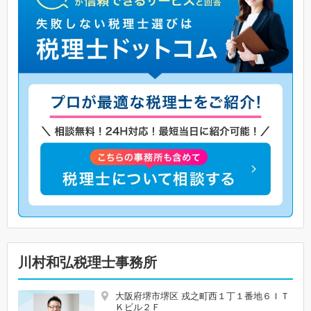
川村和弘税理士事務所
大阪府堺市堺区 戎之町西１丁１番地６ＩＴ
Ｋビル２Ｆ