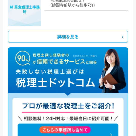
号堺建設業会館２Ｆ
(妙国寺前駅から徒歩7分)
林 秀宣税理士事務
所
詳細を見る