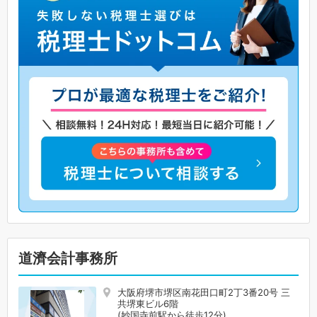
道濟会計事務所
大阪府堺市堺区南花田口町2丁3番20号 三
共堺東ビル6階
(妙国寺前駅から徒歩12分)