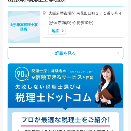
大阪府堺市堺区 南花田口町１丁１番５号４
Ｆ
(妙国寺前駅から徒歩10分)
山形康高税理士事
務所
地図
詳細を見る