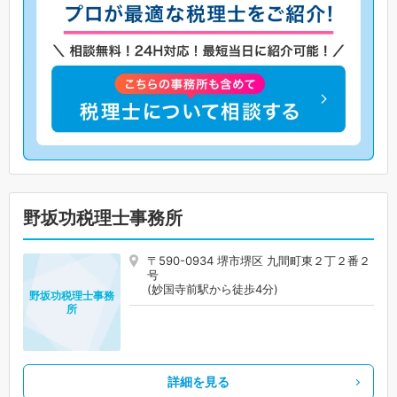
野坂功税理士事務所
〒590-0934 堺市堺区 九間町東２丁２番２
号
(妙国寺前駅から徒歩4分)
野坂功税理士事務
所
詳細を見る