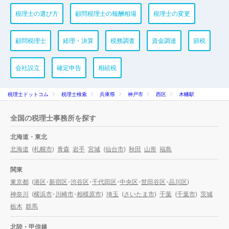
税理士の選び方
顧問税理士の報酬相場
税理士の変更
顧問税理士
経理・決算
税務調査
資金調達
節税
会社設立
確定申告
相続税
税理士ドットコム
税理士検索
兵庫県
神戸市
西区
木幡駅
全国の税理士事務所を探す
北海道・東北
北海道
(
札幌市
)
青森
岩手
宮城
(
仙台市
)
秋田
山形
福島
関東
東京都
(
港区
・
新宿区
・
渋谷区
・
千代田区
・
中央区
・
世田谷区
・
品川区
)
神奈川
(
横浜市
・
川崎市
・
相模原市
)
埼玉
(
さいたま市
)
千葉
(
千葉市
)
茨城
栃木
群馬
北陸・甲信越