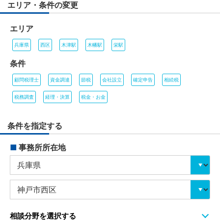
エリア・条件の変更
エリア
兵庫県
西区
木津駅
木幡駅
栄駅
条件
顧問税理士
資金調達
節税
会社設立
確定申告
相続税
税務調査
経理・決算
税金・お金
条件を指定する
■
事務所所在地
相談分野を選択する