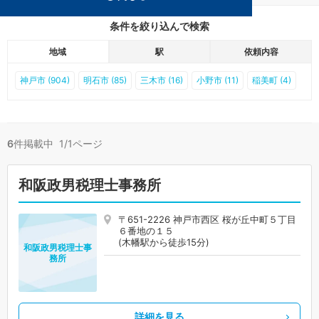
条件を絞り込んで検索
地域
駅
依頼内容
神戸市 (904)
明石市 (85)
三木市 (16)
小野市 (11)
稲美町 (4)
6
件掲載中 1/1ページ
和阪政男税理士事務所
〒651-2226 神戸市西区 桜が丘中町５丁目
６番地の１５
(木幡駅から徒歩15分)
和阪政男税理士事
務所
詳細を見る