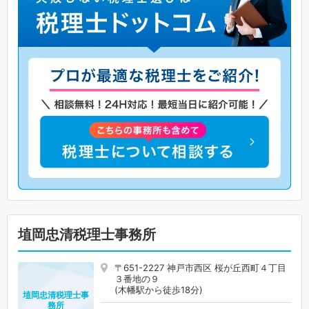
埴岡忠清税理士事務所
〒651-2227 神戸市西区 桜が丘西町４丁目
３番地の９
(木幡駅から徒歩18分)
埴岡忠清税理士事
務所