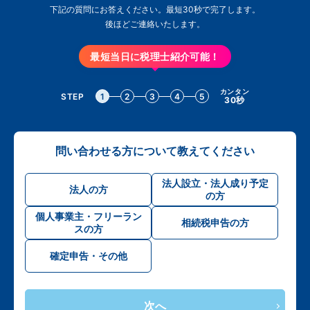
下記の質問にお答えください。最短30秒で完了します。
後ほどご連絡いたします。
最短当日に税理士紹介可能！
カンタン
STEP
1
2
3
4
5
30秒
問い合わせる方について教えてください
法人設立・法人成り予定
法人の方
の方
個人事業主・フリーラン
相続税申告の方
スの方
確定申告・その他
次へ