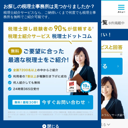
お探しの税理士事務所は見つかりましたか？
税理士紹介サービスなら、ご納得いくまで何度でも税理士事
務所を無料でご紹介可能です。
木幡駅(兵庫県)
の税理士・会計事務所の一覧
6件掲載中
神戸市西区の木幡駅の事務所が6件見つかりました。
...
もっと見る
閉じる