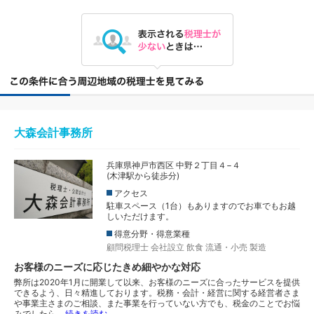
大森会計事務所
兵庫県神戸市西区 中野２丁目４−４
(木津駅から徒歩分)
アクセス
駐車スペース（1台）もありますのでお車でもお越
しいただけます。
得意分野・得意業種
顧問税理士
会社設立
飲食
流通・小売
製造
お客様のニーズに応じたきめ細やかな対応
弊所は2020年1月に開業して以来、お客様のニーズに合ったサービスを提供
できるよう、日々精進しております。税務・会計・経営に関する経営者さま
や事業主さまのご相談、また事業を行っていない方でも、税金のことでお悩
みでしたら…
続きを読む