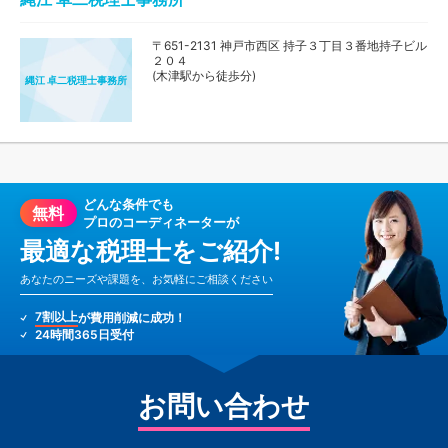
〒651-2131 神戸市西区 持子３丁目３番地持子ビル
２０４
(木津駅から徒歩分)
縄江 卓二税理士事務所
どんな条件でも
無料
プロのコーディネーターが
最適な税理士をご紹介!
あなたのニーズや課題を、お気軽にご相談ください
7割以上
が費用削減に成功！
24時間365日受付
お問い合わせ