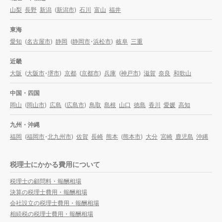
山梨
長野
新潟
(
新潟市
)
石川
富山
福井
東海
愛知
(
名古屋市
)
静岡
(
静岡市
・
浜松市
)
岐阜
三重
近畿
大阪
(
大阪市
・
堺市
)
京都
(
京都市
)
兵庫
(
神戸市
)
滋賀
奈良
和歌山
中国・四国
岡山
(
岡山市
)
広島
(
広島市
)
鳥取
島根
山口
徳島
香川
愛媛
高知
九州・沖縄
福岡
(
福岡市
・
北九州市
)
佐賀
長崎
熊本
(
熊本市
)
大分
宮崎
鹿児島
沖縄
税理士にかかる費用について
税理士の顧問料・報酬相場
決算の税理士費用・報酬相場
会社設立の税理士費用・報酬相場
相続税の税理士費用・報酬相場