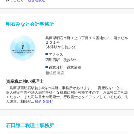
明石みなと会計事務所
兵庫県明石市野々上３丁目１６番地の３ 清水ビル
２０１号
(木津駅から徒歩分)
アクセス
西明石駅 徒歩6分
得意分野・得意業種
相続税
教育
資産税に強い税理士
兵庫県西明石駅徒歩6分の場所に事務所があります。 資産税を中心に、
個人確定申告や法人顧問等様々な税務に対応可能ですので、お気軽にご相談
ください。また司法書士や宅建士、行政書士とタイアップしているため、法
人設立、相続登…
続きを読む
石田謙二税理士事務所