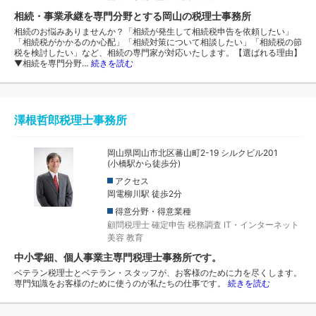
相続・事業承継を専門分野とする岡山の税理士事務所
相続のお悩みありませんか？「相続が発生して相続税申告を依頼したい」
「相続税がかかるのか心配」「相続対策について相談したい」「相続税の節
税を検討したい」など、相続の専門家が対応いたします。【選ばれる理由】
▼相続を専門分野…
続きを読む
澤根哲郎税理士事務所
岡山県岡山市北区蕃山町2-19 シルクビル201
(小橋駅から徒歩分)
アクセス
岡電柳川駅 徒歩2分
得意分野・得意業種
顧問税理士
確定申告
税務調査
IT・インターネット
美容
教育
中小零細、個人事業主専門税理士事務所です。
ベテラン税理士とベテラン・スタッフが、お客様のために力を尽くします。
専門知識をお客様のために使うのが私たちの仕事です。
続きを読む