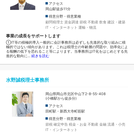
アクセス
岡山駅徒歩11分
得意分野・得意業種
顧問税理士
資金調達
節税
不動産
飲食
建設・建築
IT・インターネット
運輸・物流
事業の成長をサポートします
①IT等の積極的導入一般的に会計事務所は必ずしも先進的な取り組みに積
極的ではない傾向があります。これは税理士の年齢層の問題や、効率化によ
る報酬の低下を恐れること等によります。当事務所はIT化をはじめとする先
進的な動向に…
続きを読む
水野誠税理士事務所
岡山県岡山市北区中山下2-8-55-408
(小橋駅から徒歩分)
アクセス
田町駅・新西大寺町筋駅
得意分野・得意業種
節税
確定申告
税金・お金
不動産
金融
流通・小売
IT・インターネット