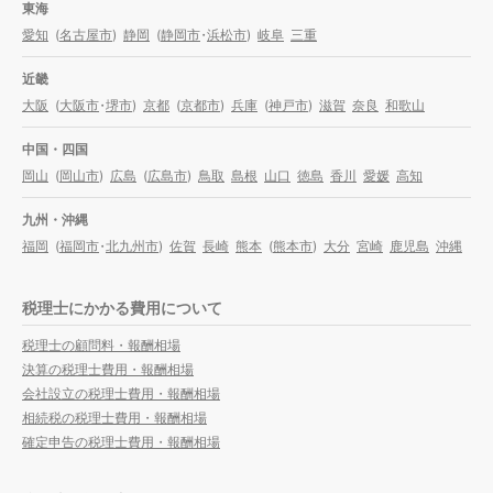
東海
愛知
(
名古屋市
)
静岡
(
静岡市
・
浜松市
)
岐阜
三重
近畿
大阪
(
大阪市
・
堺市
)
京都
(
京都市
)
兵庫
(
神戸市
)
滋賀
奈良
和歌山
中国・四国
岡山
(
岡山市
)
広島
(
広島市
)
鳥取
島根
山口
徳島
香川
愛媛
高知
九州・沖縄
福岡
(
福岡市
・
北九州市
)
佐賀
長崎
熊本
(
熊本市
)
大分
宮崎
鹿児島
沖縄
税理士にかかる費用について
税理士の顧問料・報酬相場
決算の税理士費用・報酬相場
会社設立の税理士費用・報酬相場
相続税の税理士費用・報酬相場
確定申告の税理士費用・報酬相場