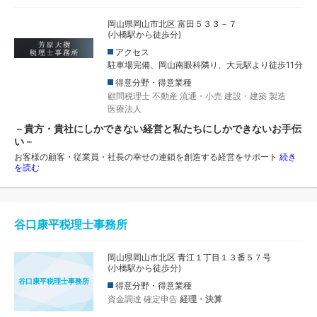
岡山県岡山市北区 富田５３３－７
(小橋駅から徒歩分)
アクセス
駐車場完備、岡山南眼科隣り、大元駅より徒歩11分
得意分野・得意業種
顧問税理士
不動産
流通・小売
建設・建築
製造
医療法人
－貴方・貴社にしかできない経営と私たちにしかできないお手伝
い－
お客様の顧客・従業員・社長の幸せの連鎖を創造する経営をサポート
続き
を読む
谷口康平税理士事務所
岡山県岡山市北区 青江１丁目１３番５７号
(小橋駅から徒歩分)
谷口康平税理士事務所
得意分野・得意業種
資金調達
確定申告
経理・決算