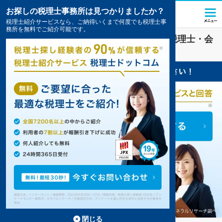
お探しの税理士事務所は見つかりましたか？
税理士紹介サービスなら、ご納得いくまで何度でも税理士事
務所を無料でご紹介可能です。
門田屋敷駅(岡山県)
の
経理・決算
を扱う税理士・会
計事務所の一覧
閉じる