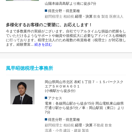
山陽本線高島駅より南に徒歩7分
得意分野・得意業種
顧問税理士
相続税
経理・決算
飲食
製造
医療法人
多様化するお客様のご要望に、お応えします！
今まで多数案件の実績がございます。自社でリアルタイムな損益の把握をし
ていただけるようなサポートや融資や規模拡大に必要なアドバイスも積極的
に行っております。税理士法人のため複数の有資格者（税理士）が対応致し
ます。経験豊富…
続きを読む
風早昭徳税理士事務所
岡山県岡山市北区 表町１丁目７－１５パークスク
エアＳＨＯＷＡ６０１
(小橋駅から徒歩分)
アクセス
電車：各線岡山駅から徒歩15分 岡山電軌東山線県
庁通り駅から徒歩1分／車：岡山駅前（東口）より
7分
得意分野・得意業種
顧問税理士
相続税
経理・決算
不動産
飲食
流通・小売
建設・建築
製造