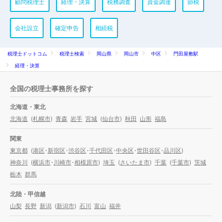
顧問税理士
経理・決算
税務調査
資金調達
節税
会社設立
確定申告
相続税
税理士ドットコム
税理士検索
岡山県
岡山市
中区
門田屋敷駅
経理・決算
全国の税理士事務所を探す
北海道・東北
北海道
(
札幌市
)
青森
岩手
宮城
(
仙台市
)
秋田
山形
福島
関東
東京都
(
港区
・
新宿区
・
渋谷区
・
千代田区
・
中央区
・
世田谷区
・
品川区
)
神奈川
(
横浜市
・
川崎市
・
相模原市
)
埼玉
(
さいたま市
)
千葉
(
千葉市
)
茨城
栃木
群馬
北陸・甲信越
山梨
長野
新潟
(
新潟市
)
石川
富山
福井