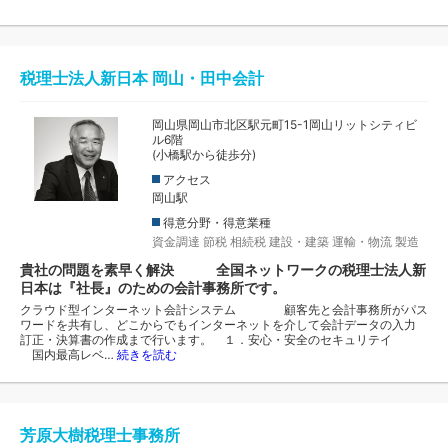
税理士法人新日本 岡山・田中会計
岡山県岡山市北区駅元町15-1岡山リットシティビ
ル6階
(小橋駅から徒歩分)
アクセス
岡山駅
得意分野・得意業種
資金調達
節税
相続税
建設・建築
運輸・物流
製造
貴社の問題を素早く解決 全国ネットワークの税理士法人新
日本は『社長』のための会計事務所です。
クラウド型インターネット会計システム 顧客先と会計事務所がパス
ワードを共有し、どこからでもインターネットを介して会計データの入力
訂正・決算書の作成まで行います。 １．安心・安全のセキュリテイ
国内最高レベ…
続きを読む
芳原大樹税理士事務所