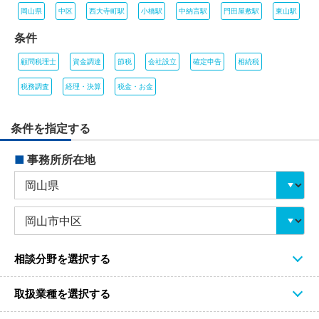
岡山県
中区
西大寺町駅
小橋駅
中納言駅
門田屋敷駅
東山駅
条件
顧問税理士
資金調達
節税
会社設立
確定申告
相続税
税務調査
経理・決算
税金・お金
条件を指定する
■
事務所所在地
相談分野を選択する
取扱業種を選択する