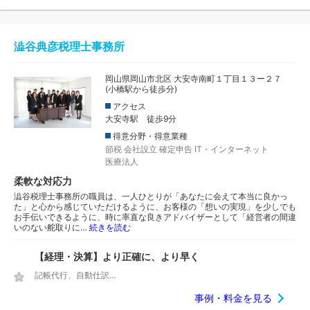
澁谷典彦税理士事務所
岡山県岡山市北区 大安寺南町１丁目１３ー２７
(小橋駅から徒歩分)
アクセス
大安寺駅 徒歩9分
得意分野・得意業種
節税
会社設立
確定申告
IT・インターネット
医療法人
柔軟な対応力
澁谷税理士事務所の職員は、一人ひとりが「あなたに会えて本当に良かっ
た」と心から感じていただけるように、お客様の「想いの実現」を少しでも
お手伝いできるように、時に率直な良きアドバイザーとして「経営者の間違
いのない舵取りに…
続きを読む
【経理・決算】より正確に、より早く
記帳代行、自動仕訳...
事例・料金を見る