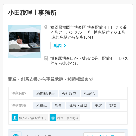
小田税理士事務所
福岡県福岡市博多区 博多駅前４丁目２３番
４号アーバンクルーザー博多駅前７０１号
(東比恵駅から徒歩18分)
地図
博多駅博多口から徒歩10分。駅前4丁目バス
停から徒歩4分。
開業・創業支援から事業承継・相続相談まで
得意分野
顧問税理士
会社設立
相続税
得意業種
不動産
飲食
建設・建築
美容
製造
個人の相談も受付可
料金・事例あり