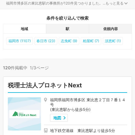
福岡市博多区の東比恵駅の事務所が120件見つかりました。
...
もっと見る
条件を絞り込んで検索
地域
駅
依頼内容
福岡市 (1107)
春日市 (23)
志免町 (9)
粕屋町 (7)
須恵町 (1)
120
件掲載中 1/3ページ
税理士法人プロネットNext
福岡県福岡市博多区 東比恵２丁目７番１４
号
(東比恵駅から徒歩5分)
地図
地下鉄空港線 東比恵駅より徒歩5分