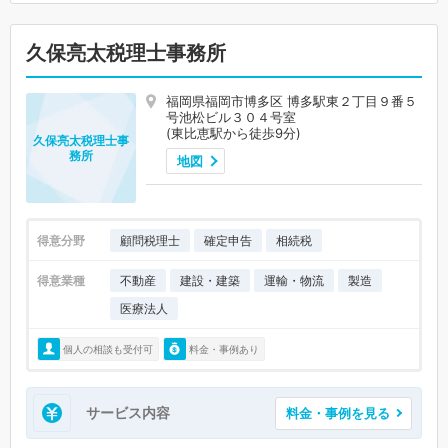
久保亮太税理士事務所
福岡県福岡市博多区 博多駅東２丁目９番５
号池松ビル３０４号室
(東比恵駅から徒歩9分)
久保亮太税理士事
務所
地図
得意分野
顧問税理士
確定申告
相続税
得意業種
不動産
建設・建築
運輸・物流
製造
医療法人
個人の相談も受付可
料金・事例あり
サービス内容
料金・事例を見る