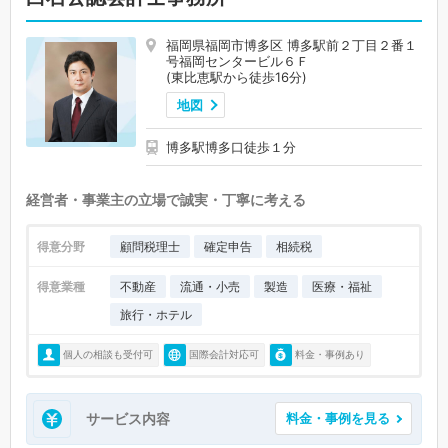
福岡県福岡市博多区 博多駅前２丁目２番１
号福岡センタービル６Ｆ
(東比恵駅から徒歩16分)
地図
博多駅博多口徒歩１分
経営者・事業主の立場で誠実・丁寧に考える
得意分野
顧問税理士
確定申告
相続税
得意業種
不動産
流通・小売
製造
医療・福祉
旅行・ホテル
個人の相談も受付可
国際会計対応可
料金・事例あり
サービス内容
料金・事例を見る