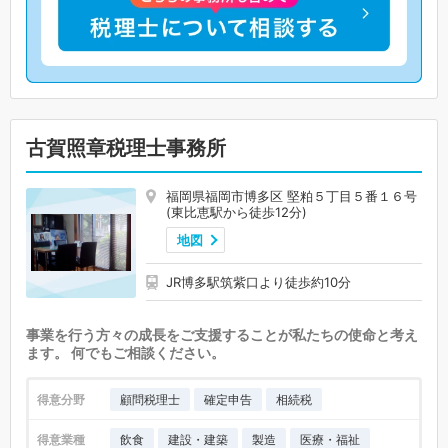
古賀照章税理士事務所
福岡県福岡市博多区 堅粕５丁目５番１６号
(東比恵駅から徒歩12分)
地図
JR博多駅筑紫口より徒歩約10分
事業を行う方々の成長をご支援することが私たちの使命と考え
ます。 何でもご相談ください。
得意分野
顧問税理士
確定申告
相続税
得意業種
飲食
建設・建築
製造
医療・福祉