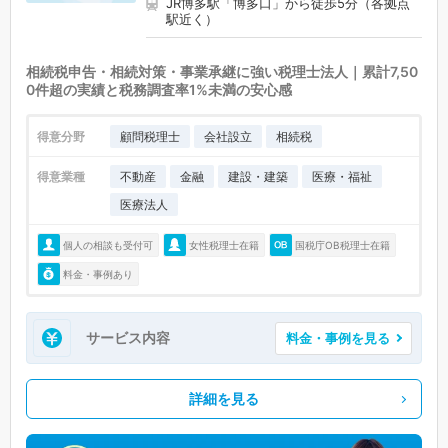
JR博多駅「博多口」から徒歩5分（各拠点
駅近く）
相続税申告・相続対策・事業承継に強い税理士法人｜累計7,50
0件超の実績と税務調査率1%未満の安心感
得意分野
顧問税理士
会社設立
相続税
得意業種
不動産
金融
建設・建築
医療・福祉
医療法人
個人の相談も受付可
女性税理士在籍
国税庁OB税理士在籍
料金・事例あり
サービス内容
料金・事例を見る
詳細を見る