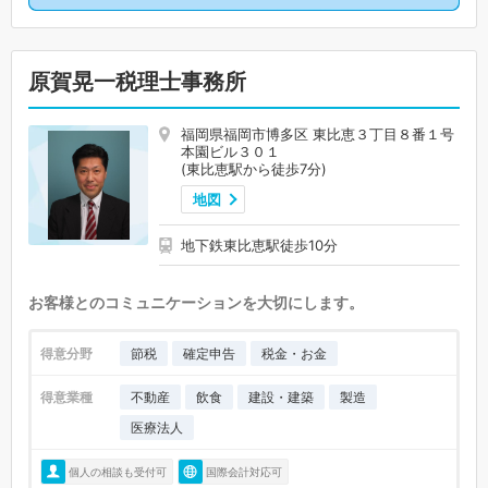
原賀晃一税理士事務所
福岡県福岡市博多区 東比恵３丁目８番１号
本園ビル３０１
(東比恵駅から徒歩7分)
地図
地下鉄東比恵駅徒歩10分
お客様とのコミュニケーションを大切にします。
得意分野
節税
確定申告
税金・お金
得意業種
不動産
飲食
建設・建築
製造
医療法人
個人の相談も受付可
国際会計対応可