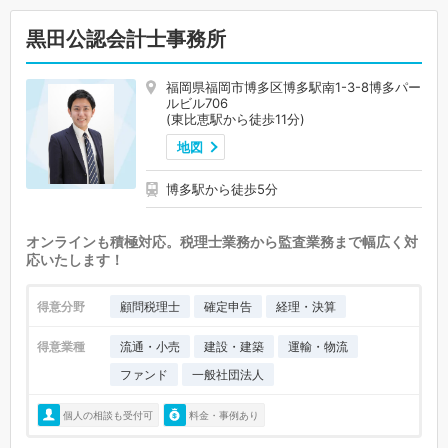
黒田公認会計士事務所
福岡県福岡市博多区博多駅南1-3-8博多パー
ルビル706
(東比恵駅から徒歩11分)
地図
博多駅から徒歩5分
オンラインも積極対応。税理士業務から監査業務まで幅広く対
応いたします！
得意分野
顧問税理士
確定申告
経理・決算
得意業種
流通・小売
建設・建築
運輸・物流
ファンド
一般社団法人
個人の相談も受付可
料金・事例あり