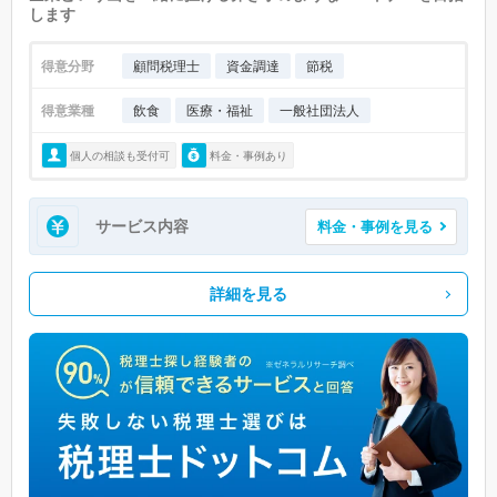
します
得意分野
顧問税理士
資金調達
節税
得意業種
飲食
医療・福祉
一般社団法人
個人の相談も受付可
料金・事例あり
サービス内容
料金・事例を見る
詳細を見る