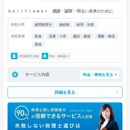
ｂｅｌｌｆｌｏｗｅｒ 感謝・誠実・明るい未来のために
得意分野
顧問税理士
相続税
経理・決算
得意業種
飲食
流通・小売
建設・建築
運輸・物流
製造
女性税理士在籍
料金・事例あり
サービス内容
料金・事例を見る
詳細を見る