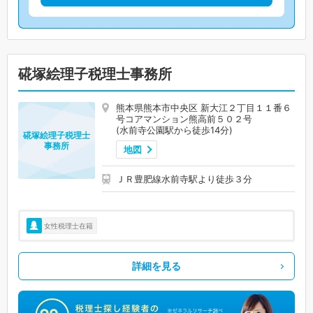
硴塚絵理子税理士事務所
熊本県熊本市中央区 新大江２丁目１１番６
号コアマンション熊高前５０２号
(水前寺公園駅から徒歩14分)
硴塚絵理子税理士
事務所
地図
ＪＲ豊肥線水前寺駅より徒歩３分
女性税理士在籍
詳細を見る