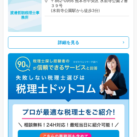
〒862-0956 熊本市中央区 水前寺公園２番
３９号
(水前寺公園駅から徒歩3分)
渡邊哲朗税理士事
務所
詳細を見る