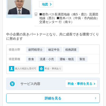
地図
■都市バス長溝団地線（南5・鹿2）流通団
地線（西3）■熊本バス（中病・市内経由）
交通センター 行（南９）
中小企業の良きパートナーとなり、共に成長できる環境づくり
に努めます
得意分野
顧問税理士
確定申告
税務調査
得意業種
飲食
流通・小売
運輸・物流
製造
個人の相談も受付可
料金・事例あり
サービス内容
料金・事例を見る
詳細を見る