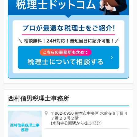
西村信男税理士事務所
〒862-0950 熊本市中央区 水前寺６丁目４
７番２３号２階
(水前寺公園駅から徒歩13分)
西村信男税理士事
務所