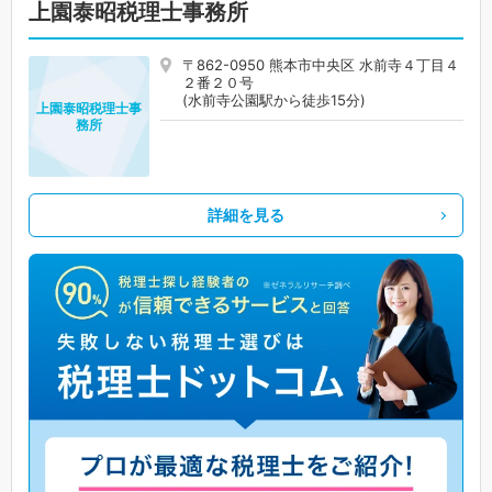
上園泰昭税理士事務所
〒862-0950 熊本市中央区 水前寺４丁目４
２番２０号
(水前寺公園駅から徒歩15分)
上園泰昭税理士事
務所
詳細を見る