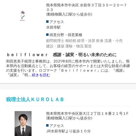
熊本県熊本市中央区 水前寺３丁目３５ー２０ー７
０３
(動植物園入口駅から徒歩分)
アクセス
水前寺駅
得意分野・得意業種
顧問税理士
相続税
経理・決算
飲食
流通・小売
建設・建築
運輸・物流
製造
ｂｅｌｌｆｌｏｗｅｒ 感謝・誠実・明るい未来のために
和田恵美子税理士事務所は、2021年8月に熊本市内で開業いたしました。熊
本県内を活動拠点として、お客様の経営のサポートまたは大切な財産の承継
の支援を行います。ロゴマーク『Ｂｅｌｌｆｌｏｗｅｒ』には、『感謝』
『誠実』『明…
続きを読む
税理士法人ＫＵＲＯＬＡＢ
熊本県熊本市中央区新大江２丁目１８番２１号１F
(動植物園入口駅から徒歩分)
アクセス
JR水前寺駅より徒歩１０分