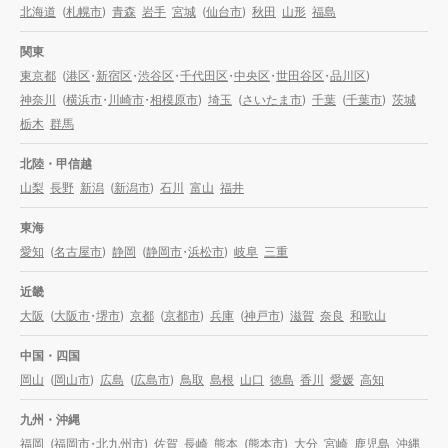
北海道
(
札幌市
)
青森
岩手
宮城
(
仙台市
)
秋田
山形
福島
関東
東京都
(
港区
・
新宿区
・
渋谷区
・
千代田区
・
中央区
・
世田谷区
・
品川区
)
神奈川
(
横浜市
・
川崎市
・
相模原市
)
埼玉
(
さいたま市
)
千葉
(
千葉市
)
茨城
栃木
群馬
北陸・甲信越
山梨
長野
新潟
(
新潟市
)
石川
富山
福井
東海
愛知
(
名古屋市
)
静岡
(
静岡市
・
浜松市
)
岐阜
三重
近畿
大阪
(
大阪市
・
堺市
)
京都
(
京都市
)
兵庫
(
神戸市
)
滋賀
奈良
和歌山
中国・四国
岡山
(
岡山市
)
広島
(
広島市
)
鳥取
島根
山口
徳島
香川
愛媛
高知
九州・沖縄
福岡
(
福岡市
・
北九州市
)
佐賀
長崎
熊本
(
熊本市
)
大分
宮崎
鹿児島
沖縄