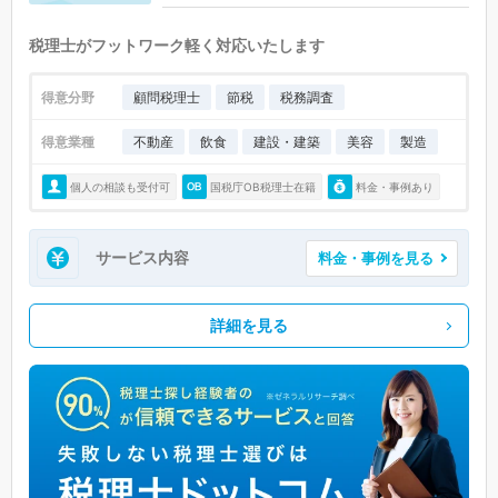
税理士がフットワーク軽く対応いたします
得意分野
顧問税理士
節税
税務調査
得意業種
不動産
飲食
建設・建築
美容
製造
個人の相談も受付可
国税庁OB税理士在籍
料金・事例あり
サービス内容
料金・事例を見る
詳細を見る