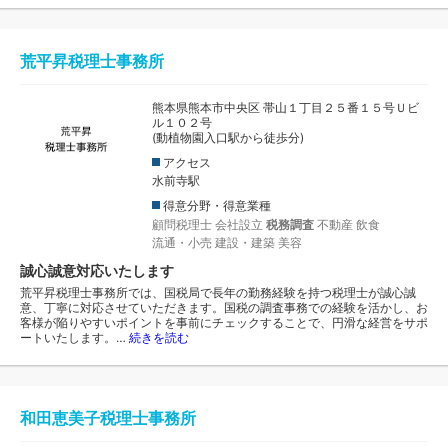
荒平昇税理士事務所
熊本県熊本市中央区 帯山１丁目２５番１５号Ｕビ
ル１０２号
(動植物園入口駅から徒歩分)
アクセス
水前寺駅
得意分野・得意業種
顧問税理士
会社設立
税務調査
不動産
飲食
流通・小売
建設・建築
美容
誠心誠意対応いたします
荒平昇税理士事務所では、国税局で長年の勤務経験を持つ税理士が誠心誠
意、丁寧に対応させていただきます。国税の調査事務での経験を活かし、お
客様が陥りやすいポイントを事前にチェックすることで、円滑な経営をサポ
ートいたします。…
続きを読む
和田恵美子税理士事務所