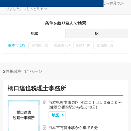
熊本市東区の健軍交番前駅の税務調査対策を扱う税理士事務所が2件見つか
りました。
...
もっと見る
条件を絞り込んで検索
地域
駅
熊本市 (33)
菊陽町 (0)
御船町 (0)
嘉島町 (0)
益城町 (0)
2
件掲載中 1/1ページ
橋口達也税理士事務所
熊本県熊本市東区 秋津２丁目１０番２５号
(健軍交番前駅から徒歩18分)
地図
熊本市電健軍駅から車で５分