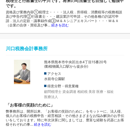
税理士と行政書士の平川です。将来の司法書士も目指して勉強中
です。
資格及び業務内容①税理士・・・・法人税．所得税．消費税等の税務相談
及び申告代理②行政書士・・・建設業許可申請．その他各種の許認可申
請．法人の定款・議事録作成③Ｍ＆Ａシニアエキスパート・・・Ｍ＆Ａ
（企業の合併・買収及び事…
続きを読む
川口税務会計事務所
熊本県熊本市中央区出水4丁目15番20号
(動植物園入口駅から徒歩分)
アクセス
水前寺公園駅
得意分野・得意業種
顧問税理士
資金調達
相続税
美容
医療・福祉
医療法人
「お客様の笑顔のために」
弊事務所は、開所以来、「お客様の笑顔のために」をモットーに、法人様、
個人のお客様の税務申告・経営相談・その他さまざまなお悩み解決のお手伝
いをしております。特に年次決算に関しましては、豊富な経験を武器にお客
様それぞれの事…
続きを読む