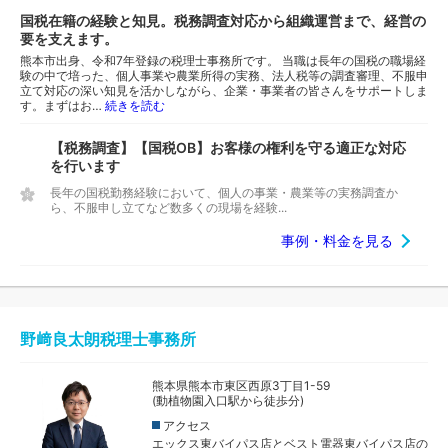
国税在籍の経験と知見。税務調査対応から組織運営まで、経営の
要を支えます。
熊本市出身、令和7年登録の税理士事務所です。 当職は長年の国税の職場経
験の中で培った、個人事業や農業所得の実務、法人税等の調査審理、不服申
立て対応の深い知見を活かしながら、企業・事業者の皆さんをサポートしま
す。まずはお…
続きを読む
【税務調査】【国税OB】お客様の権利を守る適正な対応
を行います
長年の国税勤務経験において、個人の事業・農業等の実務調査か
ら、不服申し立てなど数多くの現場を経験...
事例・料金を見る
野﨑良太朗税理士事務所
熊本県熊本市東区西原3丁目1-59
(動植物園入口駅から徒歩分)
アクセス
エックス東バイパス店とベスト電器東バイパス店の