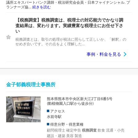
議所エキスパートバンク講師・税法研究会会員・日本フャイナンシャル. プ
ランナーズ協…
続きを読む
【税務調査】税務調査は、税理士の対応能力でかなり調
査結果は、変わります。実績豊富な税理士にお任せ下さ
い
税務調査とは、取引の処理が税法に照らして正しいか、「解釈」の
せめぎ合いです。その点をよく理解した...
事例・料金を見る
金子郁義税理士事務所
熊本県熊本市中央区新大江2丁目6番5号
(動植物園入口駅から徒歩分)
アクセス
水前寺駅
得意分野・得意業種
顧問税理士
確定申告
税務調査
飲食
流通・小売
建設・建築
美容
製造