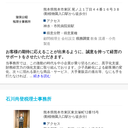
熊本県熊本市東区 尾ノ上１丁目４４番１６号３Ｂ
(動植物園入口駅から徒歩分)
アクセス
神水・市民病院前駅
得意分野・得意業種
顧問税理士
会社設立
税務調査
飲食
流通・小売
製造
お客様の期待に応えることが出来るように、誠意を持って経営の
サポートをさせたいただきます。
当事務所では、この激動の時代を中小企業が乗り切るために、黒字化支援、
財務経営力の強化支援に取り組んでおります。少子高齢化による顧客層の変
化、次々に現れる新たな商品・サービス、大手量販店の進出等、なにも手を
打たなければ、…
続きを読む
石川尚登税理士事務所
熊本県熊本市東区東京塚町12番15号
(動植物園入口駅から徒歩分)
アクセス