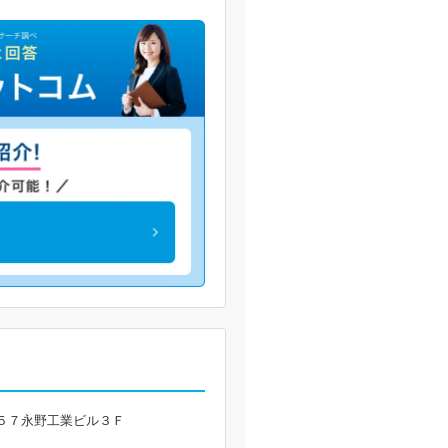
５７永野工業ビル３Ｆ