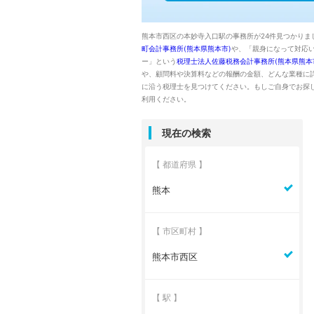
熊本市西区の本妙寺入口駅の事務所が24件見つかりま
町会計事務所(熊本県熊本市)
や、「親身になって対応
ー」という
税理士法人佐藤税務会計事務所(熊本県熊本
や、顧問料や決算料などの報酬の金額、どんな業種に
に沿う税理士を見つけてください。もしご自身でお探
利用ください。
現在の検索
【 都道府県 】
熊本
【 市区町村 】
熊本市西区
【 駅 】