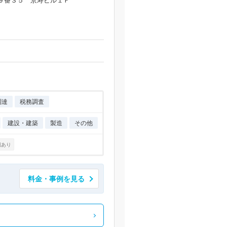
９番３５ 京寿ビル１Ｆ
調達
税務調査
建設・建築
製造
その他
例あり
料金・事例を見る