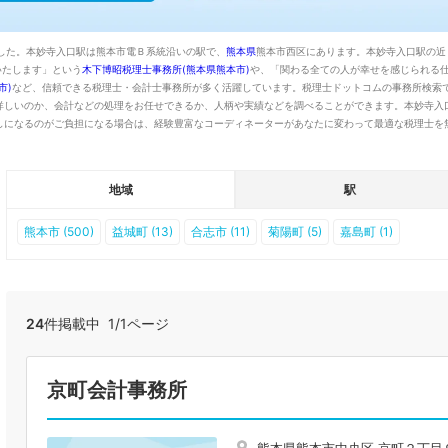
した。本妙寺入口駅は熊本市電Ｂ系統沿いの駅で、
熊本県
熊本市西区にあります。本妙寺入口駅の近
いたします」という
木下博昭税理士事務所(熊本県熊本市)
や、「関わる全ての人が幸せを感じられる
市)
など、信頼できる税理士・会計士事務所が多く活躍しています。税理士ドットコムの事務所検索
詳しいのか、会計などの処理をお任せできるか、人柄や実績などを調べることができます。本妙寺入
しになるのがご負担になる場合は、経験豊富なコーディネーターがあなたに変わって最適な税理士を
地域
駅
熊本市 (500)
益城町 (13)
合志市 (11)
菊陽町 (5)
嘉島町 (1)
24
件掲載中 1/1ページ
京町会計事務所