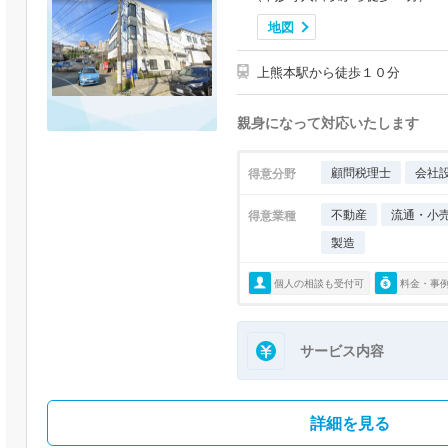
地図
上熊本駅から徒歩１０分
親身になって対応いたします
顧問税理士
会社
得意分野
不動産
流通・小
得意業種
製造
個人の相談も受付可
料金・事
サービス内容
詳細を見る