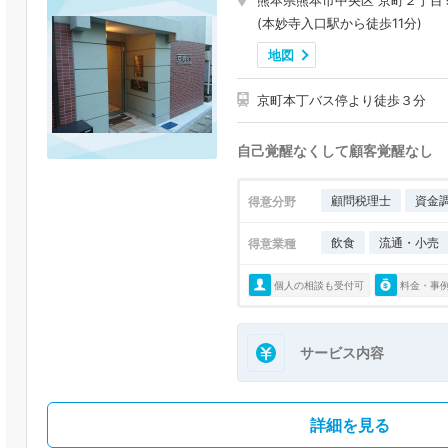
熊本県熊本市中央区 京町２丁目
(本妙寺入口駅から徒歩11分)
地図
京町本丁バス停より徒歩３分
自己覚醒なくして顧客覚醒なし
顧問税理士
資金
得意分野
飲食
流通・小売
得意業種
個人の相談も受付可
料金・事
サービス内容
詳細を見る