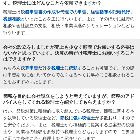
す。税理士にはどんなことを依頼できますか？
税理士は
税務申告書の作成や代理での申告、経理指導や記帳代行、
税務相談
といったことを主に行ないます。また、そのほかに融資の
相談や会社設立の支援、相続・事業承継のシミュレーションなども
行ないます。
会社の設立をしましたが売上も少なく顧問でお願いする必要は
ないかと思っています。決算の時だけ税理士にお願いすること
はできますか？
もちろん
決算申告だけを税理士に依頼
することも可能です。その際
は申告期限に近づいてからでなくなるべくお早めにご相談されるこ
とをおすすめいたします。
節税を目的に会社設立をしようと考えていますが、節税のアド
バイスをしてくれる税理士を紹介してもらえますか？
はい、節税対策に積極的に取り組んでいる税理士、節税に関する本
を執筆している税理士など、
節税に強い税理士
が多数おりますので
ご安心ください。また、税理士から積極的に提案する提案型の税理
士や、同業種の経験を多数持つ税理士などもおりますので、ご要望
に応じて条件に合う税理士をご紹介いたします。