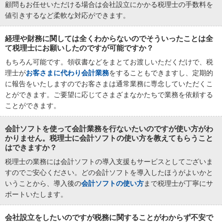
顧問もお任せいただける場合は会社設立にかかる税理士の手数料を
値引きするなど柔軟な対応ができます。
経理や財務に関しては全くわからないのでそういったことは全
て税理士にお願いしたのですが可能ですか？
もちろん可能です。領収書などをまとてお渡しいただくだけで、税
理士が
お客さまに代わり会計業務
をすることもできますし、定期的
に報告をいたしますのでお客さまは通常業務に専念していただくこ
とができます。ご要望に応じてさまざまなかたちで業務を依頼する
ことができます。
会計ソフトを使って会計業務を行ないたいのですが使い方がわ
かりません。税理士に会計ソフトの使い方を教えてもらうこと
はできますか？
税理士の業務には会計ソフトの導入支援もサービスとしてございま
すのでご安心ください。どの会計ソフトを導入したほうがよいかと
いうことから、導入後の
会計ソフトの使い方
まで税理士が丁寧にサ
ポートいたします。
会社設立をしたいのですが税務に関することがわからず不安で