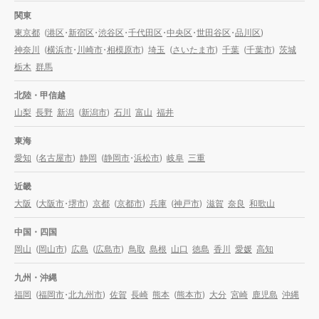
関東
東京都
(
港区
・
新宿区
・
渋谷区
・
千代田区
・
中央区
・
世田谷区
・
品川区
)
神奈川
(
横浜市
・
川崎市
・
相模原市
)
埼玉
(
さいたま市
)
千葉
(
千葉市
)
茨城
栃木
群馬
北陸・甲信越
山梨
長野
新潟
(
新潟市
)
石川
富山
福井
東海
愛知
(
名古屋市
)
静岡
(
静岡市
・
浜松市
)
岐阜
三重
近畿
大阪
(
大阪市
・
堺市
)
京都
(
京都市
)
兵庫
(
神戸市
)
滋賀
奈良
和歌山
中国・四国
岡山
(
岡山市
)
広島
(
広島市
)
鳥取
島根
山口
徳島
香川
愛媛
高知
九州・沖縄
福岡
(
福岡市
・
北九州市
)
佐賀
長崎
熊本
(
熊本市
)
大分
宮崎
鹿児島
沖縄