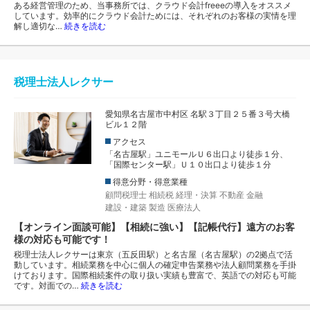
ある経営管理のため、当事務所では、クラウド会計freeeの導入をオススメ
しています。効率的にクラウド会計ためには、それぞれのお客様の実情を理
解し適切な…
続きを読む
税理士法人レクサー
愛知県名古屋市中村区 名駅３丁目２５番３号大橋
ビル１２階
アクセス
「名古屋駅」ユニモールＵ６出口より徒歩１分、
「国際センター駅」Ｕ１０出口より徒歩１分
得意分野・得意業種
顧問税理士
相続税
経理・決算
不動産
金融
建設・建築
製造
医療法人
【オンライン面談可能】【相続に強い】【記帳代行】遠方のお客
様の対応も可能です！
税理士法人レクサーは東京（五反田駅）と名古屋（名古屋駅）の2拠点で活
動しています。相続業務を中心に個人の確定申告業務や法人顧問業務を手掛
けております。国際相続案件の取り扱い実績も豊富で、英語での対応も可能
です。対面での…
続きを読む