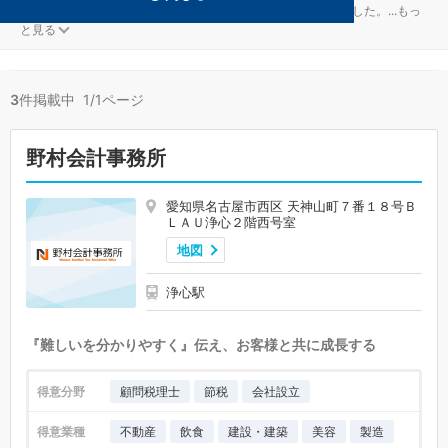
一般社団法人が得意な名古屋市西区の事務所が3件見つかりました。
...
もっ
と見る
3
件掲載中 1/1ページ
野村会計事務所
愛知県名古屋市西区 天神山町７番１８号Ｂ
ＬＡＵ浄心２階西号室
地図
浄心駅
『難しいを分かりやすく』伝え、お客様と共に成長する
得意分野
顧問税理士
節税
会社設立
得意業種
不動産
飲食
建設・建築
美容
製造