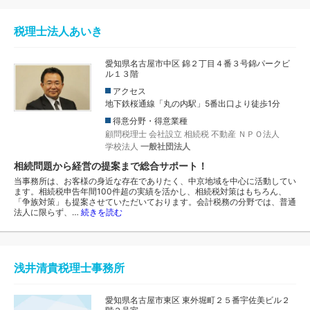
税理士法人あいき
愛知県名古屋市中区 錦２丁目４番３号錦パークビ
ル１３階
アクセス
地下鉄桜通線「丸の内駅」5番出口より徒歩1分
得意分野・得意業種
顧問税理士
会社設立
相続税
不動産
ＮＰＯ法人
学校法人
一般社団法人
相続問題から経営の提案まで総合サポート！
当事務所は、お客様の身近な存在でありたく、中京地域を中心に活動してい
ます。相続税申告年間100件超の実績を活かし、相続税対策はもちろん、
「争族対策」も提案させていただいております。会計税務の分野では、普通
法人に限らず、…
続きを読む
浅井清貴税理士事務所
愛知県名古屋市東区 東外堀町２５番宇佐美ビル２