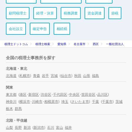
顧問税理士
経理・決算
税務調査
資金調達
節税
会社設立
確定申告
相続税
税理士ドットコム
税理士検索
愛知県
名古屋市
西区
一般社団法人
全国の税理士事務所を探す
北海道・東北
北海道
(
札幌市
)
青森
岩手
宮城
(
仙台市
)
秋田
山形
福島
関東
東京都
(
港区
・
新宿区
・
渋谷区
・
千代田区
・
中央区
・
世田谷区
・
品川区
)
神奈川
(
横浜市
・
川崎市
・
相模原市
)
埼玉
(
さいたま市
)
千葉
(
千葉市
)
茨城
栃木
群馬
北陸・甲信越
山梨
長野
新潟
(
新潟市
)
石川
富山
福井