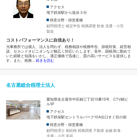
アクセス
地下鉄栄駅から徒歩３分
得意分野・得意業種
顧問税理士
確定申告
税務調査
飲食
流通・小売
製造
コストパフォーマンスに自信あり！
当事務所では個人、法人を問わず、税務相談や税務申告、節税対策、経営相
談、セカンドオピニオンなど幅広く対応いたします。長年、国税局に勤めて
いた経験と知識をいかし、適正価格で迅速に、質の高いサービスを提供しま
す。また、税務…
続きを読む
名古屋総合税理士法人
愛知県名古屋市中区錦三丁目15番15号 CTV錦ビ
ル5F
アクセス
地下鉄栄駅セントラルパーク10A出口すぐ目の前
得意分野・得意業種
顧問税理士
相続税
税務調査
不動産
金融
飲食
流通・小売
美容