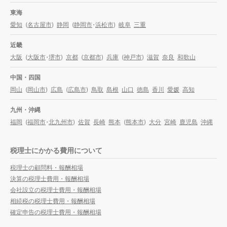
東海
愛知
(
名古屋市
)
静岡
(
静岡市
・
浜松市
)
岐阜
三重
近畿
大阪
(
大阪市
・
堺市
)
京都
(
京都市
)
兵庫
(
神戸市
)
滋賀
奈良
和歌山
中国・四国
岡山
(
岡山市
)
広島
(
広島市
)
鳥取
島根
山口
徳島
香川
愛媛
高知
九州・沖縄
福岡
(
福岡市
・
北九州市
)
佐賀
長崎
熊本
(
熊本市
)
大分
宮崎
鹿児島
沖縄
税理士にかかる費用について
税理士の顧問料・報酬相場
決算の税理士費用・報酬相場
会社設立の税理士費用・報酬相場
相続税の税理士費用・報酬相場
確定申告の税理士費用・報酬相場