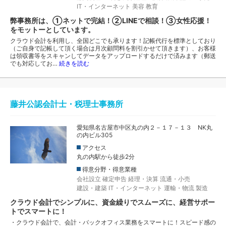
IT・インターネット
美容
教育
弊事務所は、①ネットで完結！②LINEで相談！③女性応援！
をモットーとしています。
クラウド会計を利用し、全国どこでも承ります！記帳代行を標準としており
（ご自身で記帳して頂く場合は月次顧問料を割引かせて頂きます）、お客様
は領収書等をスキャンしてデータをアップロードするだけで済みます（郵送
でも対応してお…
続きを読む
藤井公認会計士・税理士事務所
愛知県名古屋市中区丸の内２－１７－１３ NK丸
の内ビル305
アクセス
丸の内駅から徒歩2分
得意分野・得意業種
会社設立
確定申告
経理・決算
流通・小売
建設・建築
IT・インターネット
運輸・物流
製造
クラウド会計でシンプルに、資金繰りでスムーズに、経営サポー
トでスマートに！
・クラウド会計で、会計・バックオフィス業務をスマートに！スピード感の