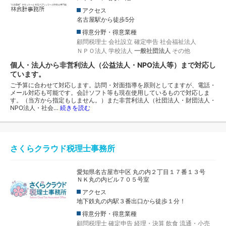
アクセス
名古屋駅から徒歩5分
得意分野・得意業種
顧問税理士
会社設立
確定申告
社会福祉法人
ＮＰＯ法人
学校法人
一般社団法人
その他
個人・法人から非営利法人（公益法人・NPO法人等）まで対応し
ています。
ご予算に合わせて対応します。訪問・対面指導を原則としてますが、電話・
メール対応も可能です。会計ソフト等も現在使用しているもので対応しま
す。（当方から指定もしません。）また非営利法人（社団法人・財団法人・
NPO法人・社会…
続きを読む
さくらクラウド税理士事務所
愛知県名古屋市中区 丸の内２丁目１７番１３号
ＮＫ丸の内ビル７０５号室
アクセス
地下鉄丸の内駅３番出口から徒歩１分！
得意分野・得意業種
顧問税理士
確定申告
経理・決算
飲食
流通・小売