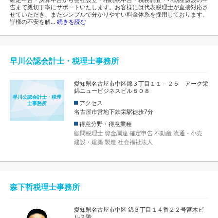
告まで親切丁寧にサポートいたします。お客様には代表税理士が直接対応さ
せていただき、またシンプルで分かりやすい料金体系を採用しております。
皆様の不安を解…
続きを読む
早川公認会計士・税理士事務所
愛知県名古屋市中区錦３丁目１１－２５ アーク栄
錦ニュービジネスビル８０８
早川公認会計士・税理
アクセス
士事務所
名古屋市営地下鉄栄駅徒歩7分
得意分野・得意業種
顧問税理士
資金調達
確定申告
不動産
流通・小売
建設・建築
製造
社会福祉法人
森下哲税理士事務所
愛知県名古屋市中区 錦３丁目１４番２２号宮木ビ
ル２階