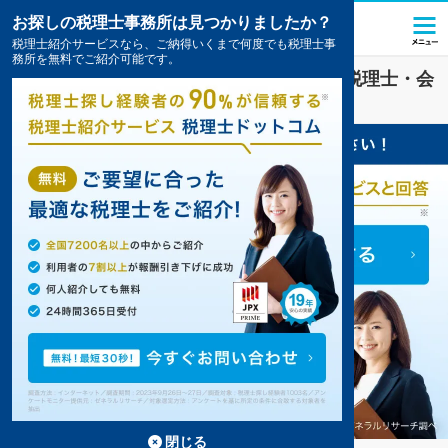
お探しの税理士事務所は見つかりましたか？
税理士紹介サービスなら、ご納得いくまで何度でも税理士事
務所を無料でご紹介可能です。
一般社団法人
業界に強い
名古屋市西区
の税理士・会
計事務所の一覧
3件掲載中
閉じる