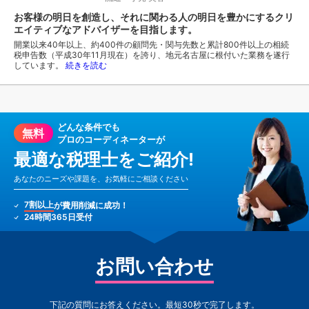
お客様の明日を創造し、それに関わる人の明日を豊かにするクリ
エイティブなアドバイザーを目指します。
開業以来40年以上、約400件の顧問先・関与先数と累計800件以上の相続
税申告数（平成30年11月現在）を誇り、地元名古屋に根付いた業務を遂行
しています。
続きを読む
どんな条件でも
無料
プロのコーディネーターが
最適な税理士をご紹介!
あなたのニーズや課題を、お気軽にご相談ください
7割以上
が費用削減に成功！
24時間365日受付
お問い合わせ
下記の質問にお答えください。最短30秒で完了します。