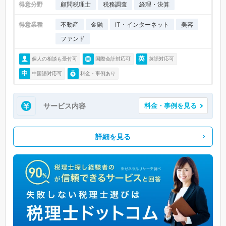
得意分野
顧問税理士
税務調査
経理・決算
得意業種
不動産
金融
IT・インターネット
美容
ファンド
個人の相談も受付可
国際会計対応可
英語対応可
中国語対応可
料金・事例あり
サービス内容
料金・事例を見る
詳細を見る