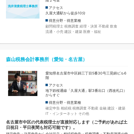
階２号室
浅井清貴税理士事務所
アクセス
久屋大通駅から徒歩10分
得意分野・得意業種
顧問税理士
税務調査
経理・決算
不動産
飲食
流通・小売
建設・建築
医療・福祉
森山税務会計事務所（愛知・名古屋）
愛知県名古屋市中区錦三丁目5番30号三晃錦ビル6
階
アクセス
地下鉄桜通線「久屋大通」駅3番出口（西改札口）
からすぐ
得意分野・得意業種
確定申告
相続税
税務調査
不動産
金融
建設・建築
IT・インターネット
その他
名古屋市中区の代表税理士が直接対応します（ご予約があれば土
日祝日・平日夜間も対応可能です）。
確定申告・決算申告から会社設立・相続税申告・税務調査・不動産譲渡の申