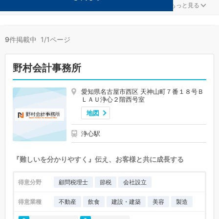
美容が得意な名古屋市西区の事務所が9件見つかりました。
...
もっと見る
9
件掲載中 1/1ページ
野村会計事務所
愛知県名古屋市西区 天神山町７番１８号Ｂ
ＬＡＵ浄心２階西号室
地図
浄心駅
『難しいを分かりやすく』伝え、お客様と共に成長する
得意分野
顧問税理士
節税
会社設立
得意業種
不動産
飲食
建設・建築
美容
製造