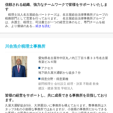
信頼される組織、強力なチームワークで皆様をサポートいたしま
す
税理士法人名古屋総合パートナーズは、名古屋総合法律事務所グループの
税務部門として営業を行っております。 名古屋総合法律事務所グループ
は、弁護士、税理士、司法書士が一つの経営主体のもと、専門チームを組
み、より価値のある…
続きを読む
川合浩介税理士事務所
愛知県名古屋市中区丸ノ内三丁目５番３３号名古屋
有楽ビル６階
アクセス
地下鉄久屋大通駅から徒歩７分
得意分野・得意業種
顧問税理士
会社設立
経理・決算
不動産
飲食
建設・建築
製造
学校法人
皆様の経営をサポートし、共に成長できる事務所を目指しており
ます。
久屋大通駅徒歩5分、大津通沿いに事務所を構えております。弊事務所はス
タッフ3名の小規模な事務所ではありますが、小規模の事務所だからできる
お客様への親身なサービスを心がけております。主にご提供させていただい