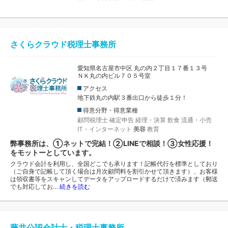
さくらクラウド税理士事務所
愛知県名古屋市中区 丸の内２丁目１７番１３号
ＮＫ丸の内ビル７０５号室
アクセス
地下鉄丸の内駅３番出口から徒歩１分！
得意分野・得意業種
顧問税理士
確定申告
経理・決算
飲食
流通・小売
IT・インターネット
美容
教育
弊事務所は、①ネットで完結！②LINEで相談！③女性応援！
をモットーとしています。
クラウド会計を利用し、全国どこでも承ります！記帳代行を標準としており
（ご自身で記帳して頂く場合は月次顧問料を割引かせて頂きます）、お客様
は領収書等をスキャンしてデータをアップロードするだけで済みます（郵送
でも対応してお…
続きを読む
藤井公認会計士・税理士事務所