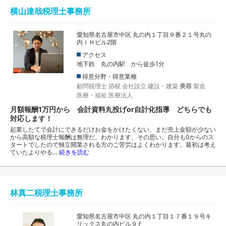
横山達哉税理士事務所
愛知県名古屋市中区 丸の内１丁目９番２１号丸の
内ＩＨビル2階
アクセス
地下鉄 丸の内駅 から徒歩1分
得意分野・得意業種
顧問税理士
節税
会社設立
建設・建築
美容
製造
医療・福祉
医療法人
月額報酬1万円から 会計資料丸投げor自計化指導 どちらでも
対応します！
起業したてで会計にできるだけお金をかけたくない、まだ売上金額が少ない
から高額な税理士報酬は無理だ。わかります、その思い。自分も0からのス
タートでしたので独立開業される方のご苦労はよくわかります。最初は考え
ていたよりやる…
続きを読む
林真二税理士事務所
愛知県名古屋市中区 丸の内１丁目１７番１９号キ
リックス丸の内ビル９Ｆ