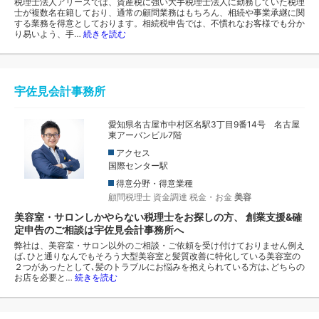
税理士法人アリーズでは、資産税に強い大手税理士法人に勤務していた税理
士が複数名在籍しており、通常の顧問業務はもちろん、相続や事業承継に関
する業務を得意としております。相続税申告では、不慣れなお客様でも分か
り易いよう、手…
続きを読む
宇佐見会計事務所
愛知県名古屋市中村区名駅3丁目9番14号 名古屋
東アーバンビル7階
アクセス
国際センター駅
得意分野・得意業種
顧問税理士
資金調達
税金・お金
美容
美容室・サロンしかやらない税理士をお探しの方、 創業支援&確
定申告のご相談は宇佐見会計事務所へ
弊社は、美容室・サロン以外のご相談・ご依頼を受け付けておりません例え
ば､ひと通りなんでもそろう大型美容室と髪質改善に特化している美容室の
２つがあったとして､髪のトラブルにお悩みを抱えられている方は､どちらの
お店を必要と…
続きを読む