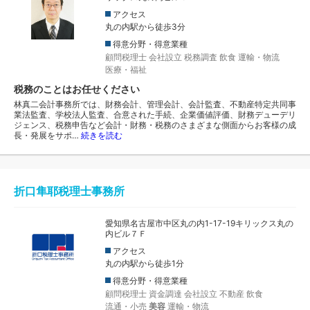
アクセス
丸の内駅から徒歩3分
得意分野・得意業種
顧問税理士
会社設立
税務調査
飲食
運輸・物流
医療・福祉
税務のことはお任せください
林真二会計事務所では、財務会計、管理会計、会計監査、不動産特定共同事
業法監査、学校法人監査、合意された手続、企業価値評価、財務デューデリ
ジェンス、税務申告など会計・財務・税務のさまざまな側面からお客様の成
長・発展をサポ…
続きを読む
折口隼耶税理士事務所
愛知県名古屋市中区丸の内1-17-19キリックス丸の
内ビル７Ｆ
アクセス
丸の内駅から徒歩1分
得意分野・得意業種
顧問税理士
資金調達
会社設立
不動産
飲食
流通・小売
美容
運輸・物流