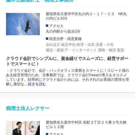
愛知県名古屋市中区丸の内２－１７－１３ NK丸
の内ビル305
アクセス
丸の内駅から徒歩2分
得意分野・得意業種
会社設立
確定申告
経理・決算
流通・小売
建設・建築
IT・インターネット
運輸・物流
製造
クラウド会計でシンプルに、資金繰りでスムーズに、経営サポー
トでスマートに！
・クラウド会計で、会計・バックオフィス業務をスマートに！スピード感の
ある経営管理のため、当事務所では、クラウド会計freeeの導入をオススメ
しています。効率的にクラウド会計ためには、それぞれのお客様の実情を理
解し適切な…
続きを読む
税理士法人レクサー
愛知県名古屋市中村区 名駅３丁目２５番３号大橋
ビル１２階
アクセス