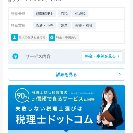
得意分野
顧問税理士
節税
相続税
得意業種
流通・小売
製造
医療・福祉
個人の相談も受付可
料金・事例あり
サービス内容
料金・事例を見る
詳細を見る