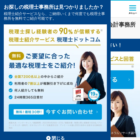
お探しの税理士事務所は見つかりましたか？
税理士紹介サービスなら、ご納得いくまで何度でも税理士事
務所を無料でご紹介可能です。
美容
業界に強い
名古屋市西区
の税理士・会計事務所
の一覧
9件掲載中
閉じる