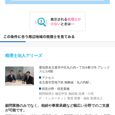
税理士法人アリーズ
愛知県名古屋市中区丸の内一丁目4番12号 アレック
スビル6階
アクセス
名古屋市営地下鉄 鶴舞線「丸の内駅」
得意分野・得意業種
顧問税理士
確定申告
相続税
流通・小売
IT・インターネット
製造
医療・福祉
医療法人
顧問業務のみでなく、相続や事業承継など幅広い分野でのご支援
が可能です。