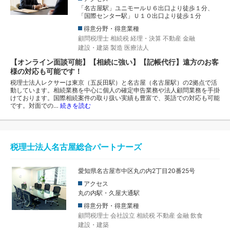
「名古屋駅」ユニモールＵ６出口より徒歩１分、
「国際センター駅」Ｕ１０出口より徒歩１分
得意分野・得意業種
顧問税理士
相続税
経理・決算
不動産
金融
建設・建築
製造
医療法人
【オンライン面談可能】【相続に強い】【記帳代行】遠方のお客
様の対応も可能です！
税理士法人レクサーは東京（五反田駅）と名古屋（名古屋駅）の2拠点で活
動しています。相続業務を中心に個人の確定申告業務や法人顧問業務を手掛
けております。国際相続案件の取り扱い実績も豊富で、英語での対応も可能
です。対面での…
続きを読む
税理士法人名古屋総合パートナーズ
愛知県名古屋市中区丸の内2丁目20番25号
アクセス
丸の内駅・久屋大通駅
得意分野・得意業種
顧問税理士
会社設立
相続税
不動産
金融
飲食
建設・建築