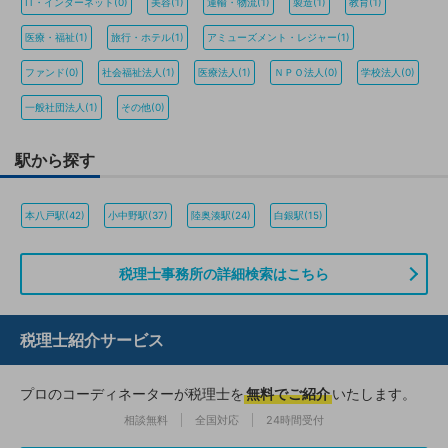
IT・インターネット(0)
美容(1)
運輸・物流(1)
製造(1)
教育(1)
医療・福祉(1)
旅行・ホテル(1)
アミューズメント・レジャー(1)
ファンド(0)
社会福祉法人(1)
医療法人(1)
ＮＰＯ法人(0)
学校法人(0)
一般社団法人(1)
その他(0)
駅から探す
本八戸駅(42)
小中野駅(37)
陸奥湊駅(24)
白銀駅(15)
税理士事務所の詳細検索はこちら
税理士紹介サービス
プロのコーディネーターが税理士を
無料でご紹介
いたします。
相談無料
全国対応
24時間受付