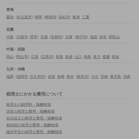
東海
愛知
(
名古屋市
)
静岡
(
静岡市
・
浜松市
)
岐阜
三重
近畿
大阪
(
大阪市
・
堺市
)
京都
(
京都市
)
兵庫
(
神戸市
)
滋賀
奈良
和歌山
中国・四国
岡山
(
岡山市
)
広島
(
広島市
)
鳥取
島根
山口
徳島
香川
愛媛
高知
九州・沖縄
福岡
(
福岡市
・
北九州市
)
佐賀
長崎
熊本
(
熊本市
)
大分
宮崎
鹿児島
沖縄
税理士にかかる費用について
税理士の顧問料・報酬相場
決算の税理士費用・報酬相場
会社設立の税理士費用・報酬相場
相続税の税理士費用・報酬相場
確定申告の税理士費用・報酬相場