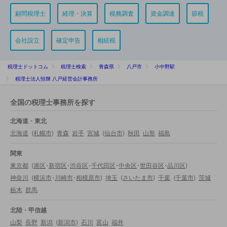
顧問税理士
経理・決算
税務調査
資金調達
節税
会社設立
確定申告
相続税
税理士ドットコム
税理士検索
青森県
八戸市
小中野駅
税理士法人恒輝 八戸経営会計事務所
全国の税理士事務所を探す
北海道・東北
北海道
(
札幌市
)
青森
岩手
宮城
(
仙台市
)
秋田
山形
福島
関東
東京都
(
港区
・
新宿区
・
渋谷区
・
千代田区
・
中央区
・
世田谷区
・
品川区
)
神奈川
(
横浜市
・
川崎市
・
相模原市
)
埼玉
(
さいたま市
)
千葉
(
千葉市
)
茨城
栃木
群馬
北陸・甲信越
山梨
長野
新潟
(
新潟市
)
石川
富山
福井