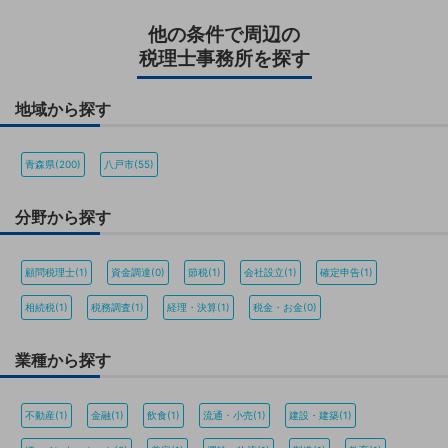
他の条件で周辺の
税理士事務所を探す
地域から探す
青森県(200)
八戸市(55)
分野から探す
顧問税理士(1)
資金調達(0)
節税(1)
会社設立(1)
確定申告(1)
相続税(1)
税務調査(1)
経理・決算(1)
税金・お金(0)
業種から探す
不動産(1)
金融(1)
飲食(1)
流通・小売(1)
建設・建築(1)