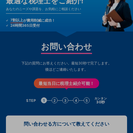
最適な税理士をご紹介!
あなたのニーズや課題を、お気軽にご相談ください
7割以上
が費用削減に成功！
24時間365日受付
お問い合わせ
下記の質問にお答えください。最短30秒で完了します。
後ほどご連絡いたします。
最短当日に税理士紹介可能！
カンタン
STEP
1
2
3
4
5
30秒
問い合わせる方について教えてください