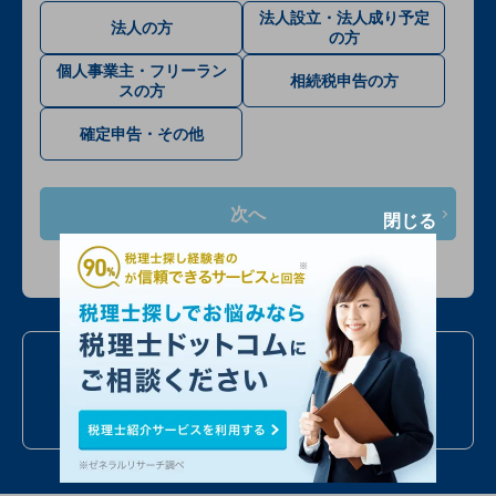
法人設立・法人成り予定
法人の方
の方
個人事業主・フリーラン
相続税申告の方
スの方
確定申告・その他
次へ
閉じる
入力情報は公開されません
お電話での問い合わせ
050
7586
6224
24時間受付
年中無休
全国対応
最短当日