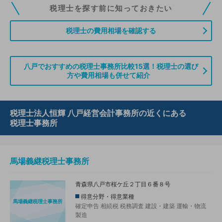
税理士ドットコムの無料会員にご登録いただくと、貴事務所の情報を編集し
税理士を探す前に知っておきたい
ていただくことができます。また、税理士をお探しの方との接点をご提供す
る「みんなの税務相談」、コーディネーターからの案件紹介などをご利用い
税理士の費用相場を確認する
ただけます。
無料登録のご案内はこちら
八戸でおすすめの税理士事務所比較15選！税理士の選び
方や費用相場も併せて紹介
情報の誤りや削除などのお問い合わせはこちら
税理士法人恒輝 八戸経営会計事務所の近くにある
税理士事務所
馬場義継税理士事務所
青森県八戸市桜ケ丘２丁目６番８号
得意分野・得意業種
馬場義継税理士事務所
確定申告
相続税
税務調査
建設・建築
運輸・物流
製造