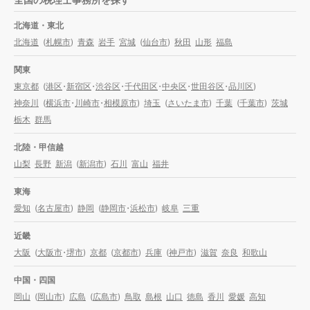
北海道・東北
北海道
(
札幌市
)
青森
岩手
宮城
(
仙台市
)
秋田
山形
福島
関東
東京都
(
港区
・
新宿区
・
渋谷区
・
千代田区
・
中央区
・
世田谷区
・
品川区
)
神奈川
(
横浜市
・
川崎市
・
相模原市
)
埼玉
(
さいたま市
)
千葉
(
千葉市
)
茨城
栃木
群馬
北陸・甲信越
山梨
長野
新潟
(
新潟市
)
石川
富山
福井
東海
愛知
(
名古屋市
)
静岡
(
静岡市
・
浜松市
)
岐阜
三重
近畿
大阪
(
大阪市
・
堺市
)
京都
(
京都市
)
兵庫
(
神戸市
)
滋賀
奈良
和歌山
中国・四国
岡山
(
岡山市
)
広島
(
広島市
)
鳥取
島根
山口
徳島
香川
愛媛
高知