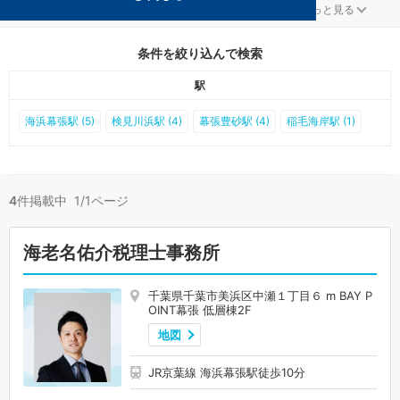
千葉市美浜区の顧問税理士事務所が4件見つかりました。
...
もっと見る
条件を絞り込んで検索
駅
海浜幕張駅 (5)
検見川浜駅 (4)
幕張豊砂駅 (4)
稲毛海岸駅 (1)
4
件掲載中 1/1ページ
海老名佑介税理士事務所
千葉県千葉市美浜区中瀬１丁目６ m BAY P
OINT幕張 低層棟2F
地図
JR京葉線 海浜幕張駅徒歩10分