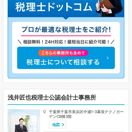
浅井匠也税理士公認会計士事務所
千葉県千葉市美浜区中瀬1-3幕張テクノガー
デンCB棟3階
地図