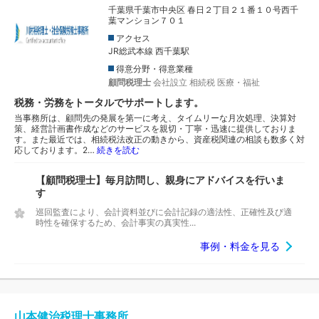
千葉県千葉市中央区 春日２丁目２１番１０号西千
葉マンション７０１
アクセス
JR総武本線 西千葉駅
得意分野・得意業種
顧問税理士
会社設立
相続税
医療・福祉
税務・労務をトータルでサポートします。
当事務所は、顧問先の発展を第一に考え、タイムリーな月次処理、決算対
策、経営計画書作成などのサービスを親切・丁寧・迅速に提供しておりま
す。また最近では、相続税法改正の動きから、資産税関連の相談も数多く対
応しております。2…
続きを読む
【顧問税理士】毎月訪問し、親身にアドバイスを行いま
す
巡回監査により、会計資料並びに会計記録の適法性、正確性及び適
時性を確保するため、会計事実の真実性...
事例・料金を見る
山本健治税理士事務所