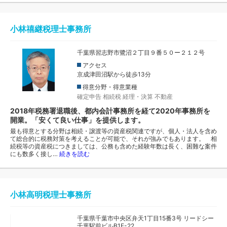
小林禧継税理士事務所
千葉県習志野市鷺沼２丁目９番５０ー２１２号
アクセス
京成津田沼駅から徒歩13分
得意分野・得意業種
確定申告
相続税
経理・決算
不動産
2018年税務署退職後、都内会計事務所を経て2020年事務所を
開業。「安くて良い仕事」を提供します。
最も得意とする分野は相続・譲渡等の資産税関連ですが、個人・法人を含め
て総合的に税務対策を考えることが可能で、それが強みでもあります。 相
続税等の資産税につきましては、公務も含めた経験年数は長く、困難な案件
にも数多く接し…
続きを読む
小林高明税理士事務所
千葉県千葉市中央区弁天1丁目15番3号 リードシー
千葉駅前ビルB1F-22