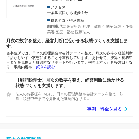
アクセス
千葉駅北口から徒歩１分
得意分野・得意業種
顧問税理士
確定申告
経理・決算
不動産
流通・小売
美容
医療・福祉
医療法人
月次の数字を整え、経営判断に活かせる状態づくりを支援しま
す。
当事務所では、日々の経理業務や会計データを整え、月次の数字を経営判断
に活かしやすい状態にすることを重視しています。あわせて、決算・税務申
告までを見据えた継続的なサポートを行います。税理士本人が直接窓口とな
り、事業内容や…
続きを読む
【顧問税理士】月次の数字を整え、経営判断に活かせる
状態づくりを支援します。
法人のお客様を中心に、日々の経理業務や会計データを整え、決
算・税務申告までを見据えた継続的なサポ...
事例・料金を見る