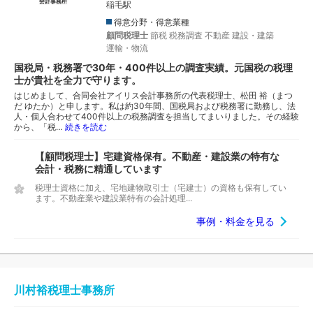
稲毛駅
得意分野・得意業種
顧問税理士
節税
税務調査
不動産
建設・建築
運輸・物流
国税局・税務署で30年・400件以上の調査実績。元国税の税理
士が貴社を全力で守ります。
はじめまして、合同会社アイリス会計事務所の代表税理士、松田 裕（まつ
だ ゆたか）と申します。私は約30年間、国税局および税務署に勤務し、法
人・個人合わせて400件以上の税務調査を担当してまいりました。その経験
から、「税…
続きを読む
【顧問税理士】宅建資格保有。不動産・建設業の特有な
会計・税務に精通しています
税理士資格に加え、宅地建物取引士（宅建士）の資格も保有してい
ます。不動産業や建設業特有の会計処理...
事例・料金を見る
川村裕税理士事務所