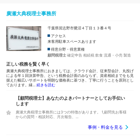
廣瀬大典税理士事務所
千葉県習志野市鷺沼４丁目１３番４号
アクセス
来客用駐車スペースあります
得意分野・得意業種
顧問税理士
確定申告
相続税
飲食
流通・小売
製造
正しい税務を賢く早く
廣瀬大典税理士事務所におきましては、クラウド会計、従来型会計、丸投げ
による年１回決算申告、という税務会計面のみならず、資産相続までをも見
据えた幅広いサポートを明朗な価格表に基づき、丁寧に行うことを原則とし
ております。縁…
続きを読む
【顧問税理士】あなたのよきパートナーとしてお手伝い
します
廣瀬大典税理士事務所には3つの特徴があります。 1,顧問先お客様
からの質問・相談対応、月次報告、...
事例・料金を見る