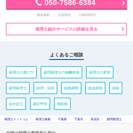
050-7586-6384
相談無料
全国対応
24時間対応
税理士紹介サービスの詳細を見る
よくあるご相談
税理士の選び方
顧問税理士の報酬相場
税理士の変更
顧問税理士
経理・決算
税務調査
資金調達
節税
会社設立
確定申告
相続税
税理士ドットコム
税理士検索
千葉県
千葉市
美浜区
顧問税理士
全国の税理士事務所を探す