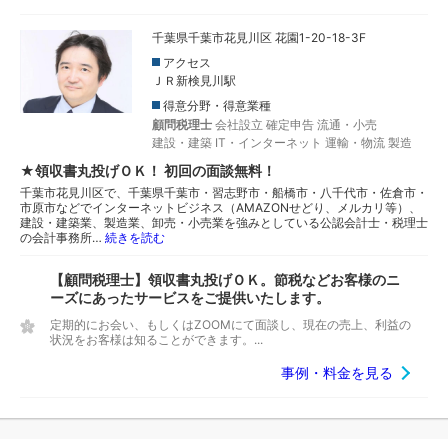
千葉県千葉市花見川区 花園1-20-18-3F
アクセス
ＪＲ新検見川駅
得意分野・得意業種
顧問税理士
会社設立
確定申告
流通・小売
建設・建築
IT・インターネット
運輸・物流
製造
★領収書丸投げＯＫ！ 初回の面談無料！
千葉市花見川区で、千葉県千葉市・習志野市・船橋市・八千代市・佐倉市・
市原市などでインターネットビジネス（AMAZONせどり、メルカリ等）、
建設・建築業、製造業、卸売・小売業を強みとしている公認会計士・税理士
の会計事務所…
続きを読む
【顧問税理士】領収書丸投げＯＫ。節税などお客様のニ
ーズにあったサービスをご提供いたします。
定期的にお会い、もしくはZOOMにて面談し、現在の売上、利益の
状況をお客様は知ることができます。...
事例・料金を見る