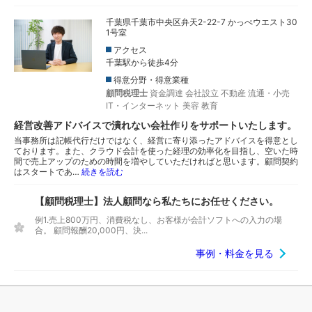
千葉県千葉市中央区弁天2-22-7 かっぺウエスト30
1号室
アクセス
千葉駅から徒歩4分
得意分野・得意業種
顧問税理士
資金調達
会社設立
不動産
流通・小売
IT・インターネット
美容
教育
経営改善アドバイスで潰れない会社作りをサポートいたします。
当事務所は記帳代行だけではなく、経営に寄り添ったアドバイスを得意とし
ております。また、クラウド会計を使った経理の効率化を目指し、空いた時
間で売上アップのための時間を増やしていただければと思います。顧問契約
はスタートであ…
続きを読む
【顧問税理士】法人顧問なら私たちにお任せください。
例1.売上800万円、消費税なし、お客様が会計ソフトへの入力の場
合。 顧問報酬20,000円、決...
事例・料金を見る