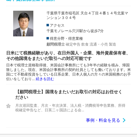
千葉県千葉市稲毛区 天台４丁目４番１４号北葉マ
ンション３０４号
アクセス
千葉モノレール穴川駅から徒歩7分
得意分野・得意業種
顧問税理士
確定申告
飲食
流通・小売
製造
日米にて税務経験があり、在日外国人・企業、海外資産保有者、
その他国境をまたいだ取引への対応可能です
日本で税理士資格取得後、米国会計事務所にても3年半の経験を積み、帰国
致しました。現在、米国会計事務所の契約社員としても働いております。米
国にて不動産投資をしている日系企業、日本人個人の方々の米国税務のお手
伝いをしており…
続きを読む
【顧問税理士】国境をまたいだお取引の対応はお任せく
ださい
月次巡回監査、月次・年次決算、法人税・消費税等申告業務、所得
税確定申告など、日英二ヶ国語による会...
事例・料金を見る