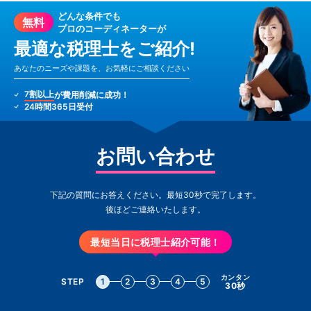
どんな条件でも
無料
プロのコーディネーターが
最適な税理士をご紹介!
あなたのニーズや課題を、お気軽にご相談ください
7割以上
が費用削減に成功！
24時間365日受付
お問い合わせ
下記の質問にお答えください。最短30秒で完了します。
後ほどご連絡いたします。
最短当日に税理士紹介可能！
カンタン
STEP
1
2
3
4
5
30秒