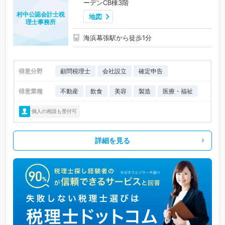
ーデンCB棟3階
村中公認会計士税
地図
理士事務所
海浜幕張駅から徒歩1分
得意分野
顧問税理士
会社設立
確定申告
得意業種
不動産
飲食
美容
製造
医療・福祉
個人の相談も受付可
詳細を見る