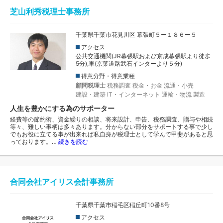
芝山利秀税理士事務所
千葉県千葉市花見川区 幕張町５ー１８６ー５
アクセス
公共交通機関(JR幕張駅および京成幕張駅より徒歩
5分),車(京葉道路武石インターより５分)
得意分野・得意業種
顧問税理士
税務調査
税金・お金
流通・小売
建設・建築
IT・インターネット
運輸・物流
製造
人生を豊かにする為のサポーター
経費等の節約術、資金繰りの相談、将来設計、申告、税務調査、贈与や相続
等々、難しい事柄は多々あります。分からない部分をサポートする事で少し
でもお役に立てる事が出来れば私自身が税理士として学んで甲斐があると思
っております。…
続きを読む
合同会社アイリス会計事務所
千葉県千葉市稲毛区稲丘町10番8号
アクセス