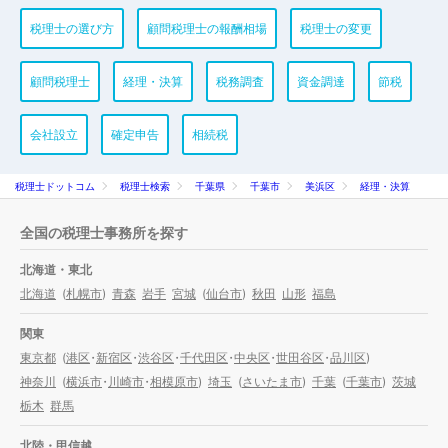
税理士の選び方
顧問税理士の報酬相場
税理士の変更
顧問税理士
経理・決算
税務調査
資金調達
節税
会社設立
確定申告
相続税
税理士ドットコム
税理士検索
千葉県
千葉市
美浜区
経理・決算
全国の税理士事務所を探す
北海道・東北
北海道
(
札幌市
)
青森
岩手
宮城
(
仙台市
)
秋田
山形
福島
関東
東京都
(
港区
・
新宿区
・
渋谷区
・
千代田区
・
中央区
・
世田谷区
・
品川区
)
神奈川
(
横浜市
・
川崎市
・
相模原市
)
埼玉
(
さいたま市
)
千葉
(
千葉市
)
茨城
栃木
群馬
北陸・甲信越