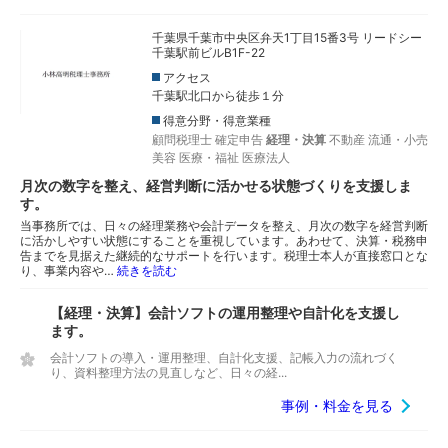
千葉県千葉市中央区弁天1丁目15番3号 リードシー
千葉駅前ビルB1F-22
アクセス
千葉駅北口から徒歩１分
得意分野・得意業種
顧問税理士
確定申告
経理・決算
不動産
流通・小売
美容
医療・福祉
医療法人
月次の数字を整え、経営判断に活かせる状態づくりを支援しま
す。
当事務所では、日々の経理業務や会計データを整え、月次の数字を経営判断
に活かしやすい状態にすることを重視しています。あわせて、決算・税務申
告までを見据えた継続的なサポートを行います。税理士本人が直接窓口とな
り、事業内容や…
続きを読む
【経理・決算】会計ソフトの運用整理や自計化を支援し
ます。
会計ソフトの導入・運用整理、自計化支援、記帳入力の流れづく
り、資料整理方法の見直しなど、日々の経...
事例・料金を見る