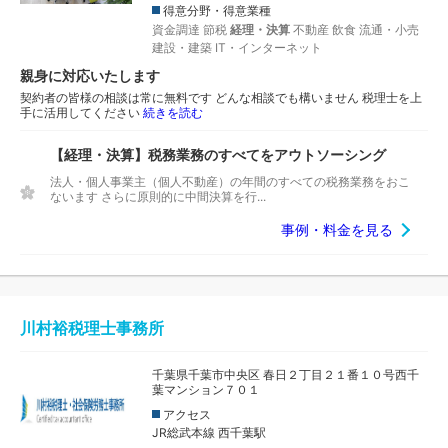
得意分野・得意業種
資金調達
節税
経理・決算
不動産
飲食
流通・小売
建設・建築
IT・インターネット
親身に対応いたします
契約者の皆様の相談は常に無料です どんな相談でも構いません 税理士を上
手に活用してください
続きを読む
【経理・決算】税務業務のすべてをアウトソーシング
法人・個人事業主（個人不動産）の年間のすべての税務業務をおこ
ないます さらに原則的に中間決算を行...
事例・料金を見る
川村裕税理士事務所
千葉県千葉市中央区 春日２丁目２１番１０号西千
葉マンション７０１
アクセス
JR総武本線 西千葉駅