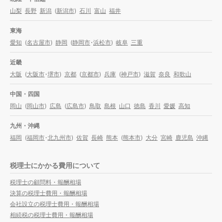
山梨
長野
新潟
(
新潟市
)
石川
富山
福井
東海
愛知
(
名古屋市
)
静岡
(
静岡市
・
浜松市
)
岐阜
三重
近畿
大阪
(
大阪市
・
堺市
)
京都
(
京都市
)
兵庫
(
神戸市
)
滋賀
奈良
和歌山
中国・四国
岡山
(
岡山市
)
広島
(
広島市
)
鳥取
島根
山口
徳島
香川
愛媛
高知
九州・沖縄
福岡
(
福岡市
・
北九州市
)
佐賀
長崎
熊本
(
熊本市
)
大分
宮崎
鹿児島
沖縄
税理士にかかる費用について
税理士の顧問料・報酬相場
決算の税理士費用・報酬相場
会社設立の税理士費用・報酬相場
相続税の税理士費用・報酬相場