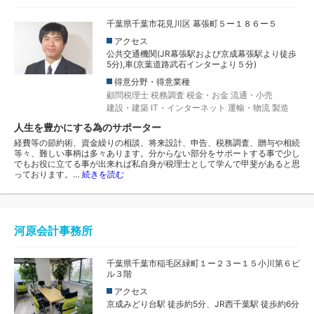
千葉県千葉市花見川区 幕張町５ー１８６ー５
アクセス
公共交通機関(JR幕張駅および京成幕張駅より徒歩
5分),車(京葉道路武石インターより５分)
得意分野・得意業種
顧問税理士
税務調査
税金・お金
流通・小売
建設・建築
IT・インターネット
運輸・物流
製造
人生を豊かにする為のサポーター
経費等の節約術、資金繰りの相談、将来設計、申告、税務調査、贈与や相続
等々、難しい事柄は多々あります。分からない部分をサポートする事で少し
でもお役に立てる事が出来れば私自身が税理士として学んで甲斐があると思
っております。…
続きを読む
河原会計事務所
千葉県千葉市稲毛区緑町１ー２３ー１５小川第６ビ
ル３階
アクセス
京成みどり台駅 徒歩約5分、JR西千葉駅 徒歩約6分