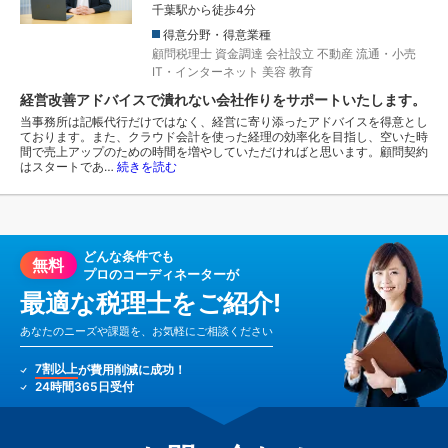
千葉駅から徒歩4分
得意分野・得意業種
顧問税理士
資金調達
会社設立
不動産
流通・小売
IT・インターネット
美容
教育
経営改善アドバイスで潰れない会社作りをサポートいたします。
当事務所は記帳代行だけではなく、経営に寄り添ったアドバイスを得意とし
ております。また、クラウド会計を使った経理の効率化を目指し、空いた時
間で売上アップのための時間を増やしていただければと思います。顧問契約
はスタートであ…
続きを読む
どんな条件でも
無料
プロのコーディネーターが
最適な税理士をご紹介!
あなたのニーズや課題を、お気軽にご相談ください
7割以上
が費用削減に成功！
24時間365日受付