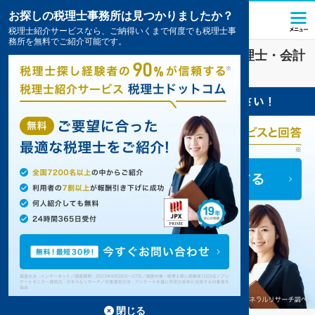
お探しの税理士事務所は見つかりましたか？
税理士紹介サービスなら、ご納得いくまで何度でも税理士事
務所を無料でご紹介可能です。
千葉市美浜区
で
経理・決算
対策を扱う税理士・会計
事務所の一覧
3件掲載中
閉じる