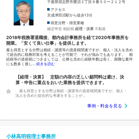
千葉県習志野市鷺沼２丁目９番５０ー２１２号
アクセス
京成津田沼駅から徒歩13分
得意分野・得意業種
確定申告
相続税
経理・決算
不動産
2018年税務署退職後、都内会計事務所を経て2020年事務所を
開業。「安くて良い仕事」を提供します。
最も得意とする分野は相続・譲渡等の資産税関連ですが、個人・法人を含め
て総合的に税務対策を考えることが可能で、それが強みでもあります。 相
続税等の資産税につきましては、公務も含めた経験年数は長く、困難な案件
にも数多く接し…
続きを読む
【経理・決算】 定額の内容の乏しい顧問料は避け、決
算・申告に重点をおいた業務を提供できます。
最も得意とする分野は相続・譲渡等の資産税関連ですが、個人・
法人を含めた総合的な考慮をすることが...
事例・料金を見る
小林高明税理士事務所