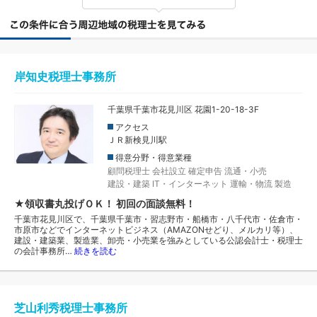
岸知史税理士事務所
千葉県千葉市花見川区 花園1-20-18-3F
アクセス
ＪＲ新検見川駅
得意分野・得意業種
顧問税理士
会社設立
確定申告
流通・小売
建設・建築
IT・インターネット
運輸・物流
製造
★領収書丸投げＯＫ！ 初回の面談無料！
千葉市花見川区で、千葉県千葉市・習志野市・船橋市・八千代市・佐倉市・
市原市などでインターネットビジネス（AMAZONせどり、メルカリ等）、
建設・建築業、製造業、卸売・小売業を強みとしている公認会計士・税理士
の会計事務所…
続きを読む
芝山利秀税理士事務所