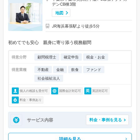
デンCB棟3階
地図
JR海浜幕張駅より徒歩5分
初めてでも安心 親身に寄り添う税務顧問
得意分野
顧問税理士
確定申告
税金・お金
得意業種
不動産
金融
飲食
ファンド
社会福祉法人
個人の相談も受付可
国際会計対応可
英語対応可
料金・事例あり
サービス内容
料金・事例を見る
詳細を見る