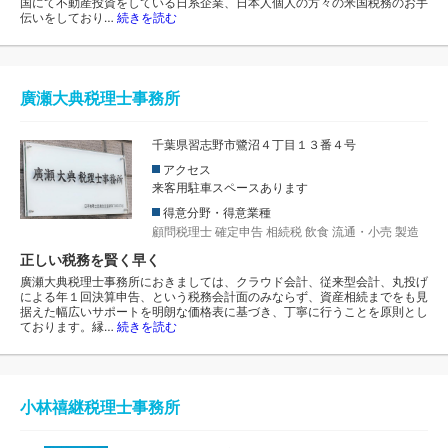
国にて不動産投資をしている日系企業、日本人個人の方々の米国税務のお手
伝いをしており…
続きを読む
廣瀬大典税理士事務所
千葉県習志野市鷺沼４丁目１３番４号
アクセス
来客用駐車スペースあります
得意分野・得意業種
顧問税理士
確定申告
相続税
飲食
流通・小売
製造
正しい税務を賢く早く
廣瀬大典税理士事務所におきましては、クラウド会計、従来型会計、丸投げ
による年１回決算申告、という税務会計面のみならず、資産相続までをも見
据えた幅広いサポートを明朗な価格表に基づき、丁寧に行うことを原則とし
ております。縁…
続きを読む
小林禧継税理士事務所