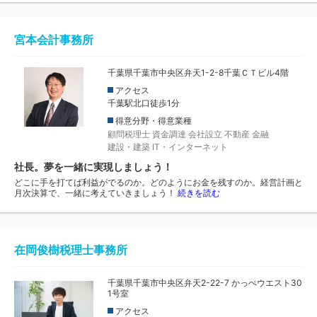
宮本会計事務所
千葉県千葉市中央区弁天1-2-8千葉ＣＴビル4階
アクセス
千葉駅北口徒歩1分
得意分野・得意業種
顧問税理士
資金調達
会社設立
不動産
金融
建設・建築
IT・インターネット
社長。夢を一緒に実現しましょう！
どこに手を打てば利益がでるのか。どのようにお金を残すのか。経営計画と
月次決算で、一緒に考えていきましょう！
続きを読む
在岡俊樹税理士事務所
千葉県千葉市中央区弁天2-22-7 かっぺウエスト30
1号室
アクセス