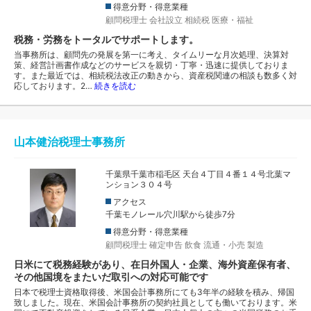
得意分野・得意業種
顧問税理士
会社設立
相続税
医療・福祉
税務・労務をトータルでサポートします。
当事務所は、顧問先の発展を第一に考え、タイムリーな月次処理、決算対
策、経営計画書作成などのサービスを親切・丁寧・迅速に提供しておりま
す。また最近では、相続税法改正の動きから、資産税関連の相談も数多く対
応しております。2…
続きを読む
山本健治税理士事務所
千葉県千葉市稲毛区 天台４丁目４番１４号北葉マ
ンション３０４号
アクセス
千葉モノレール穴川駅から徒歩7分
得意分野・得意業種
顧問税理士
確定申告
飲食
流通・小売
製造
日米にて税務経験があり、在日外国人・企業、海外資産保有者、
その他国境をまたいだ取引への対応可能です
日本で税理士資格取得後、米国会計事務所にても3年半の経験を積み、帰国
致しました。現在、米国会計事務所の契約社員としても働いております。米